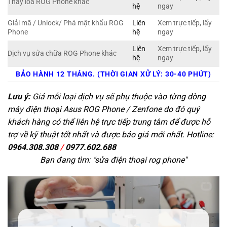
Thay loa ROG Phone khác
hệ
ngay
Giải mã / Unlock/ Phá mật khẩu ROG
Liên
Xem trực tiếp, lấy
Phone
hệ
ngay
Liên
Xem trực tiếp, lấy
Dịch vụ sửa chữa ROG Phone khác
hệ
ngay
BẢO HÀNH 12 THÁNG. (THỜI GIAN XỬ LÝ: 30-40 PHÚT)
Lưu ý:
Giá mỗi loại dịch vụ sẽ phụ thuộc vào từng dòng
máy điện thoại Asus ROG Phone / Zenfone do đó quý
khách hàng có thể liên hệ trực tiếp trung tâm để được hỗ
trợ về kỹ thuật tốt nhất và được báo giá mới nhất. Hotline:
0964.308.308
/
0977.602.688
Bạn đang tìm: "
sửa điện thoại rog phone
"