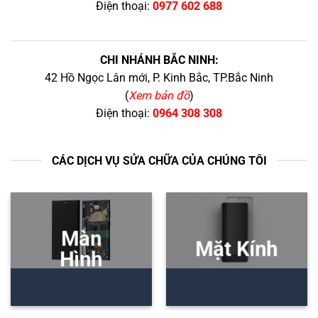
Điện thoại:
0977 602 688
CHI NHÁNH BẮC NINH:
42 Hồ Ngọc Lân mới, P. Kinh Bắc, TP.Bắc Ninh
(
Xem bản đồ
)
Điện thoại:
0964 308 308
CÁC DỊCH VỤ SỬA CHỮA CỦA CHÚNG TÔI
Màn
Mặt Kính
Hình