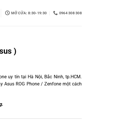
MỞ CỬA: 8:30-19:30
0964 308 308
sus )
e uy tín tại Hà Nội, Bắc Ninh, tp.HCM.
máy Asus ROG Phone / Zenfone một cách
g.