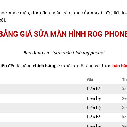
sọc, nhòe màu, đốm đen hoặc cảm ứng của máy bị đơ, liệt, l
ài.
BẢNG GIÁ SỬA MÀN HÌNH ROG PHON
Bạn đang tìm: "
sửa màn hình rog phone
"
kiện
đều là hàng
chính hãng
, có xuất xứ rõ ràng và được
bảo hà
Giá
Th
Liên hệ
Xe
Liên hệ
Xe
Liên hệ
Xe
Liên hệ
Xe
Liên hệ
Xe