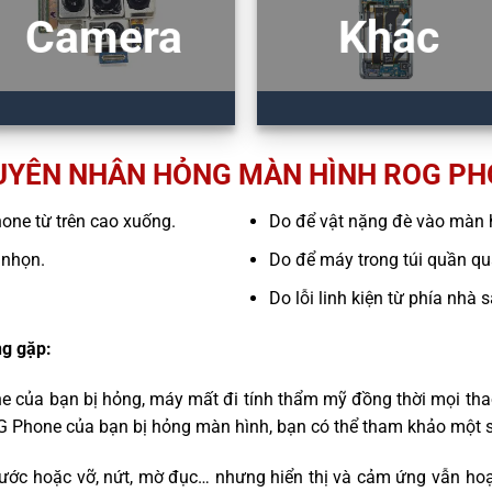
Camera
Khác
UYÊN NHÂN HỎNG MÀN HÌNH ROG PH
hone từ trên cao xuống.
Do để vật nặng đè vào màn 
 nhọn.
Do để máy trong túi quần quá
Do lỗi linh kiện từ phía nhà 
g gặp:
e của bạn bị hỏng, máy mất đi tính thẩm mỹ đồng thời mọi tha
G Phone của bạn bị hỏng màn hình, bạn có thể tham khảo một s
ước hoặc vỡ, nứt, mờ đục… nhưng hiển thị và cảm ứng vẫn hoạ