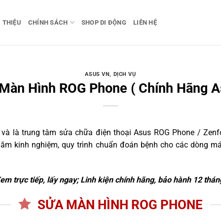
I THIỆU
CHÍNH SÁCH
SHOP DI ĐỘNG
LIÊN HỆ
ASUS VN
,
DỊCH VỤ
Màn Hình ROG Phone ( Chính Hãng A
à là trung tâm sửa chữa điện thoại Asus ROG Phone / Zenfon
8 năm kinh nghiệm, quy trình chuẩn đoán bệnh cho các dòng 
em trực tiếp, lấy ngay; Linh kiện chính hãng, bảo hành 12 thán
SỬA MÀN HÌNH ROG PHONE