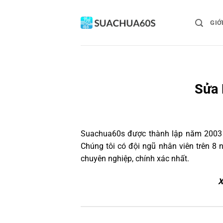
Bỏ
qua
GIỚ
nội
dung
Sửa 
Suachua60s
được thành lập năm 2003 v
Chúng tôi có đội ngũ nhân viên trên 
chuyên nghiệp, chính xác nhất.
X