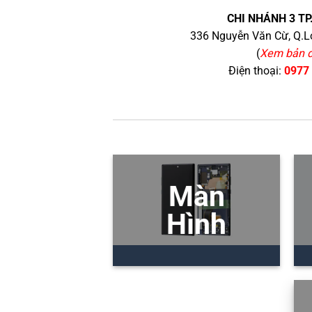
CHI NHÁNH 3 TP
336 Nguyễn Văn Cừ, Q.Lo
(
Xem bản 
Điện thoại:
0977
Màn
Hình