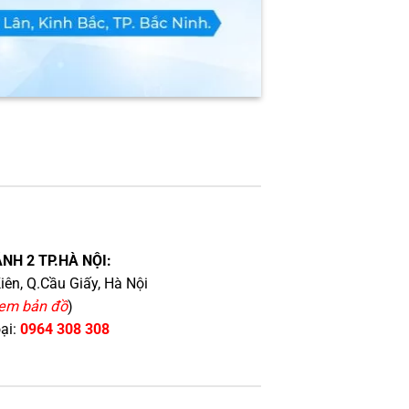
NH 2 TP.HÀ NỘI:
iên, Q.Cầu Giấy, Hà Nội
em bản đồ
)
oại:
0964 308 308