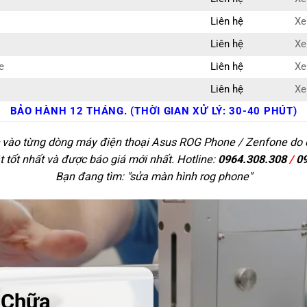
Liên hệ
Xe
Liên hệ
Xe
e
Liên hệ
Xe
Liên hệ
Xe
BẢO HÀNH 12 THÁNG. (THỜI GIAN XỬ LÝ: 30-40 PHÚT)
c vào từng dòng máy điện thoại Asus ROG Phone / Zenfone do đ
t tốt nhất và được báo giá mới nhất. Hotline:
0964.308.308
/
0
Bạn đang tìm: "
sửa màn hình rog phone
"
 Chữa