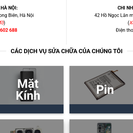
.HÀ NỘI:
CHI N
ng Biên, Hà Nội
42 Hồ Ngọc Lân mớ
đồ
)
(
X
 602 688
Điện th
CÁC DỊCH VỤ SỬA CHỮA CỦA CHÚNG TÔI
Mặt
Pin
Kính