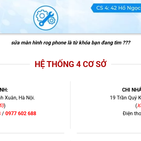
sửa màn hình rog phone
là từ khóa bạn đang tìm ???
HỆ THỐNG 4 CƠ SỞ
NH:
CHI NHÁ
h Xuân, Hà Nội.
19 Trần Quý K
đồ
)
(
X
8
/
0977 602 688
Điện th
+