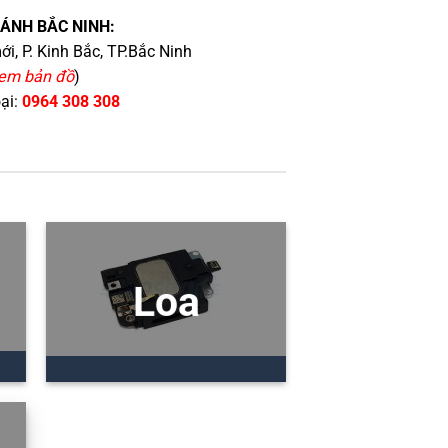
HÁNH BẮC NINH:
i, P. Kinh Bắc, TP.Bắc Ninh
em bản đồ
)
oại:
0964 308 308
Loa