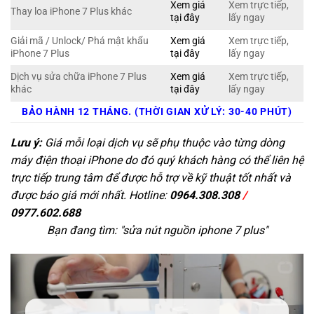
Xem giá
Xem trực tiếp,
Thay loa iPhone 7 Plus khác
tại đây
lấy ngay
Giải mã / Unlock/ Phá mật khẩu
Xem giá
Xem trực tiếp,
iPhone 7 Plus
tại đây
lấy ngay
Dịch vụ sửa chữa iPhone 7 Plus
Xem giá
Xem trực tiếp,
khác
tại đây
lấy ngay
BẢO HÀNH 12 THÁNG. (THỜI GIAN XỬ LÝ: 30-40 PHÚT)
Lưu ý:
Giá mỗi loại dịch vụ sẽ phụ thuộc vào từng dòng
máy điện thoại iPhone do đó quý khách hàng có thể liên hệ
trực tiếp trung tâm để được hỗ trợ về kỹ thuật tốt nhất và
được báo giá mới nhất. Hotline:
0964.308.308
/
0977.602.688
Bạn đang tìm: "
sửa nút nguồn iphone 7 plus
"