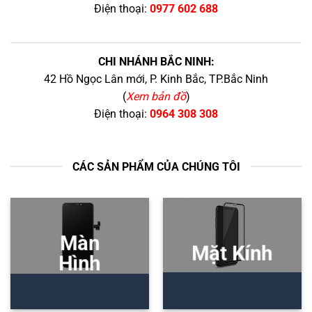
Điện thoại:
0977 602 688
CHI NHÁNH BẮC NINH:
42 Hồ Ngọc Lân mới, P. Kinh Bắc, TP.Bắc Ninh
(
Xem bản đồ
)
Điện thoại:
0964 308 308
CÁC SẢN PHẨM CỦA CHÚNG TÔI
Màn
Mặt Kính
Hình