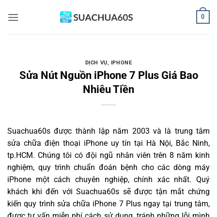
Bỏ
0
qua
nội
dung
DỊCH VỤ
,
IPHONE
Sửa Nút Nguồn iPhone 7 Plus Giá Bao
Nhiêu Tiền
Suachua60s
được thành lập năm 2003 và là trung tâm
sửa chữa điện thoại iPhone uy tín tại Hà Nội, Bắc Ninh,
tp.HCM. Chúng tôi có đội ngũ nhân viên trên 8 năm kinh
nghiệm, quy trình chuẩn đoán bệnh cho các dòng máy
iPhone một cách chuyên nghiệp, chính xác nhất. Quý
khách khi đến với Suachua60s sẽ được tận mắt chứng
kiến quy trình sửa chữa iPhone 7 Plus ngay tại trung tâm,
được tư vấn miễn phí cách sử dụng, tránh những lỗi mình