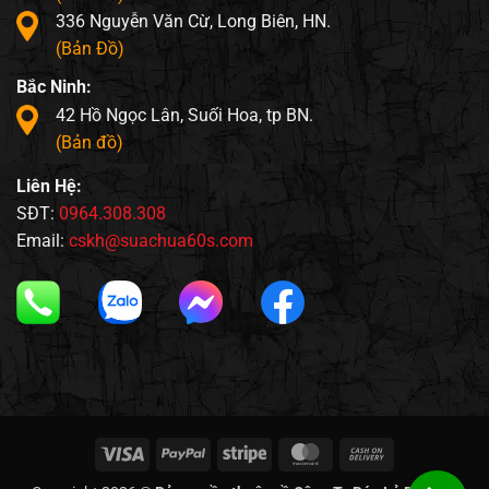
336 Nguyễn Văn Cừ, Long Biên, HN.
(Bản Đồ)
Bắc Ninh:
42 Hồ Ngọc Lân, Suối Hoa, tp BN.
(Bản đồ)
Liên Hệ:
SĐT:
0964.308.308
Email:
cskh@suachua60s.com
Visa
PayPal
Stripe
MasterCard
Cash
On