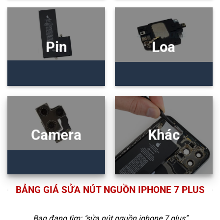
Pin
Loa
Camera
Khác
BẢNG GIÁ SỬA NÚT NGUỒN IPHONE 7 PLUS
Bạn đang tìm: "
sửa nút nguồn iphone 7 plus
"