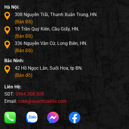
Hà Nội:
308 Nguyễn Trãi, Thanh Xuân Trung, HN.
(Bản Đồ)
19 Trần Quý Kiên, Cầu Giấy, HN.
(Bản Đồ)
336 Nguyễn Văn Cừ, Long Biên, HN.
(Bản Đồ)
Bắc Ninh:
42 Hồ Ngọc Lân, Suối Hoa, tp BN.
(Bản đồ)
Liên Hệ:
SĐT:
0964.308.308
Email:
cskh@suachua60s.com