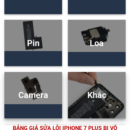
Pin
Loa
Camera
Khác
BẢNG GIÁ SỬA LỖI IPHONE 7 PLUS BỊ VÔ