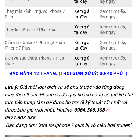
tại đây
lấy ngay
Thay mặt kính lưng/vỏ iPhone 7
Xem giá
Xem trực tiếp,
Plus
tại đây
lấy ngay
Xem giá
Xem trực tiếp,
Thay loa iPhone 7 Plus khác
tại đây
lấy ngay
Giải mã / Unlock/ Phá mật khẩu
Xem giá
Xem trực tiếp,
iPhone 7 Plus
tại đây
lấy ngay
Dịch vụ sửa chữa iPhone 7 Plus
Xem giá
Xem trực tiếp,
khác
tại đây
lấy ngay
BẢO HÀNH 12 THÁNG. (THỜI GIAN XỬ LÝ: 30-40 PHÚT)
Lưu ý:
Giá mỗi loại dịch vụ sẽ phụ thuộc vào từng dòng
máy điện thoại iPhone do đó quý khách hàng có thể liên hệ
trực tiếp trung tâm để được hỗ trợ về kỹ thuật tốt nhất và
được báo giá mới nhất. Hotline:
0964.308.308
/
0977.602.688
Bạn đang tìm: "
sửa lỗi iphone 7 plus bị vô hiệu hoá itunes
"