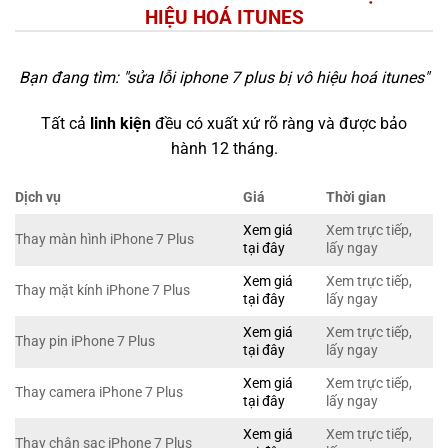
HIỆU HOÁ ITUNES
Bạn đang tìm: "
sửa lỗi iphone 7 plus bị vô hiệu hoá itunes
"
Tất cả
linh kiện
đều có xuất xứ rõ ràng và được bảo
hành 12 tháng.
Dịch vụ
Giá
Thời gian
Xem giá
Xem trực tiếp,
Thay màn hình iPhone 7 Plus
tại đây
lấy ngay
Xem giá
Xem trực tiếp,
Thay mặt kính iPhone 7 Plus
tại đây
lấy ngay
Xem giá
Xem trực tiếp,
Thay pin iPhone 7 Plus
tại đây
lấy ngay
Xem giá
Xem trực tiếp,
Thay camera iPhone 7 Plus
tại đây
lấy ngay
Xem giá
Xem trực tiếp,
Thay chân sạc iPhone 7 Plus