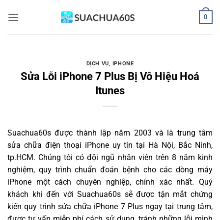
Bỏ
0
qua
nội
dung
DỊCH VỤ
,
IPHONE
Sửa Lỗi iPhone 7 Plus Bị Vô Hiệu Hoá
Itunes
Suachua60s
được thành lập năm 2003 và là trung tâm
sửa chữa điện thoại iPhone uy tín tại Hà Nội, Bắc Ninh,
tp.HCM. Chúng tôi có đội ngũ nhân viên trên 8 năm kinh
nghiệm, quy trình chuẩn đoán bệnh cho các dòng máy
iPhone một cách chuyên nghiệp, chính xác nhất. Quý
khách khi đến với Suachua60s sẽ được tận mắt chứng
kiến quy trình sửa chữa iPhone 7 Plus ngay tại trung tâm,
được tư vấn miễn phí cách sử dụng, tránh những lỗi mình