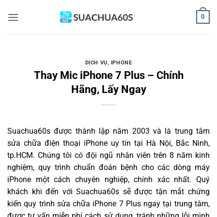
Bỏ
0
qua
nội
dung
DỊCH VỤ
,
IPHONE
Thay Mic iPhone 7 Plus – Chính
Hãng, Lấy Ngay
Suachua60s
được thành lập năm 2003 và là trung tâm
sửa chữa điện thoại iPhone uy tín tại Hà Nội, Bắc Ninh,
tp.HCM. Chúng tôi có đội ngũ nhân viên trên 8 năm kinh
nghiệm, quy trình chuẩn đoán bệnh cho các dòng máy
iPhone một cách chuyên nghiệp, chính xác nhất. Quý
khách khi đến với Suachua60s sẽ được tận mắt chứng
kiến quy trình sửa chữa iPhone 7 Plus ngay tại trung tâm,
được tư vấn miễn phí cách sử dụng, tránh những lỗi mình