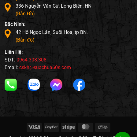
336 Nguyễn Văn Cừ, Long Biên, HN.
(Bản Đồ)
Bắc Ninh:
42 Hồ Ngọc Lân, Suối Hoa, tp BN.
(Bản đồ)
Liên Hệ:
SĐT:
0964.308.308
Email:
cskh@suachua60s.com
Visa
PayPal
Stripe
MasterCard
Cash
On