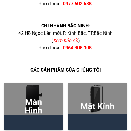
Điện thoại:
0977 602 688
CHI NHÁNH BẮC NINH:
42 Hồ Ngọc Lân mới, P. Kinh Bắc, TP.Bắc Ninh
(
Xem bản đồ
)
Điện thoại:
0964 308 308
CÁC SẢN PHẨM CỦA CHÚNG TÔI
Màn
Mặt Kính
Hình