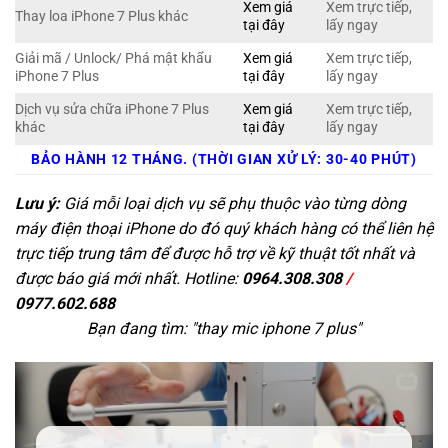
Xem giá
Xem trực tiếp,
Thay loa iPhone 7 Plus khác
tại đây
lấy ngay
Giải mã / Unlock/ Phá mật khẩu
Xem giá
Xem trực tiếp,
iPhone 7 Plus
tại đây
lấy ngay
Dịch vụ sửa chữa iPhone 7 Plus
Xem giá
Xem trực tiếp,
khác
tại đây
lấy ngay
BẢO HÀNH 12 THÁNG. (THỜI GIAN XỬ LÝ: 30-40 PHÚT)
Lưu ý:
Giá mỗi loại dịch vụ sẽ phụ thuộc vào từng dòng
máy điện thoại iPhone do đó quý khách hàng có thể liên hệ
trực tiếp trung tâm để được hỗ trợ về kỹ thuật tốt nhất và
được báo giá mới nhất. Hotline:
0964.308.308
/
0977.602.688
Bạn đang tìm: "
thay mic iphone 7 plus
"