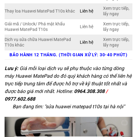
Xem trực tiếp,
Thay loa Huawei MatePad T10s khác
Liên hệ
lấy ngay
Giải mã / Unlock/ Phá mật khẩu
Xem trực tiếp,
Liên hệ
Huawei MatePad T10s
lấy ngay
Dịch vụ sửa chữa Huawei MatePad
Xem trực tiếp,
Liên hệ
T10s khác
lấy ngay
BẢO HÀNH 12 THÁNG. (THỜI GIAN XỬ LÝ: 30-40 PHÚT)
Lưu ý:
Giá mỗi loại dịch vụ sẽ phụ thuộc vào từng dòng
máy Huawei MatePad do đó quý khách hàng có thể liên hệ
trực tiếp trung tâm để được hỗ trợ về kỹ thuật tốt nhất và
được báo giá mới nhất. Hotline:
0964.308.308
/
0977.602.688
Bạn đang tìm: "
sửa huawei matepad t10s tại hà nội
"