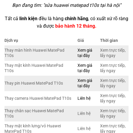
Bạn đang tìm: "
sửa huawei matepad t10s tại hà nội
"
Tất cả
linh kiện
đều là hàng
chính hãng
, có xuất xứ rõ ràng
và được
bảo hành 12 tháng.
Dịch vụ
Giá
Thời gian
Thay màn hình Huawei MatePad
Xem giá
Xem trực tiếp,
T10s
tại đây
lấy ngay
Thay mặt kính Huawei MatePad
Xem giá
Xem trực tiếp,
T10s
tại đây
lấy ngay
Xem giá
Xem trực tiếp,
Thay pin Huawei MatePad T10s
tại đây
lấy ngay
Xem trực tiếp,
Thay camera Huawei MatePad T10s
Liên hệ
lấy ngay
Thay chân sạc Huawei MatePad
Xem trực tiếp,
Liên hệ
T10s
lấy ngay
Thay mặt kính lưng/vỏ Huawei
Xem trực tiếp,
Liên hệ
MatePad T10s
lấy ngay