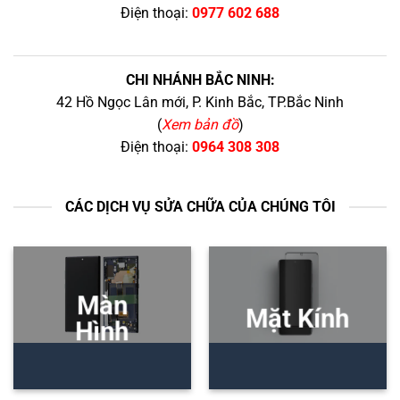
Điện thoại:
0977 602 688
CHI NHÁNH BẮC NINH:
42 Hồ Ngọc Lân mới, P. Kinh Bắc, TP.Bắc Ninh
(
Xem bản đồ
)
Điện thoại:
0964 308 308
CÁC DỊCH VỤ SỬA CHỮA CỦA CHÚNG TÔI
Màn
Mặt Kính
Hình