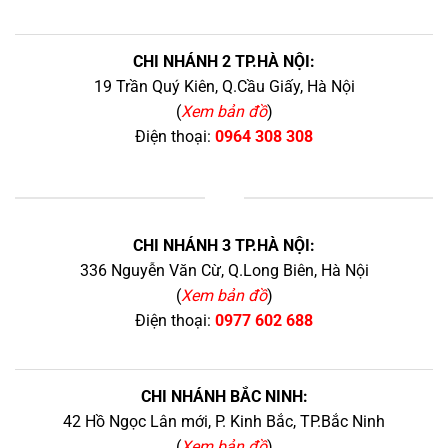
CHI NHÁNH 2 TP.HÀ NỘI:
19 Trần Quý Kiên, Q.Cầu Giấy, Hà Nội
(
Xem bản đồ
)
Điện thoại:
0964 308 308
+
CHI NHÁNH 3 TP.HÀ NỘI:
336 Nguyễn Văn Cừ, Q.Long Biên, Hà Nội
(
Xem bản đồ
)
Điện thoại:
0977 602 688
CHI NHÁNH BẮC NINH:
42 Hồ Ngọc Lân mới, P. Kinh Bắc, TP.Bắc Ninh
(
Xem bản đồ
)