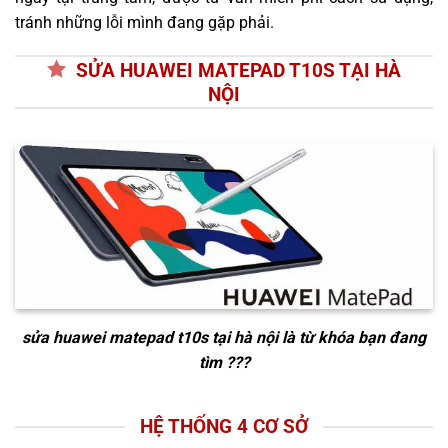
tránh những lỗi mình đang gặp phải.
SỬA HUAWEI MATEPAD T10S TẠI HÀ
NỘI
sửa huawei matepad t10s tại hà nội
là từ khóa bạn đang
tìm ???
HỆ THỐNG 4 CƠ SỞ