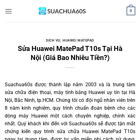
Bỏ
0
qua
nội
dung
DỊCH VỤ
,
HUAWEI MATEPAD
Sửa Huawei MatePad T10s Tại Hà
Nội (Giá Bao Nhiêu Tiền?)
Suachua60s
được thành lập năm 2003 và là trung tâm
sửa chữa điện thoại, máy tính bảng Huawei uy tín tại Hà
Nội, Bắc Ninh, tp.HCM. Chúng tôi có đội ngũ nhân viên trên
8 năm kinh nghiệm, quy trình chuẩn đoán bệnh cho các
dòng máy Huawei một cách chuyên nghiệp, chính xác
nhất. Quý khách khi đến với Suachua60s sẽ được tận mắt
chứng kiến quy trình sửa chữa Huawei MatePad T10s
ngay tại trung tâm, được tư vấn miễn phí cách sử dụng,