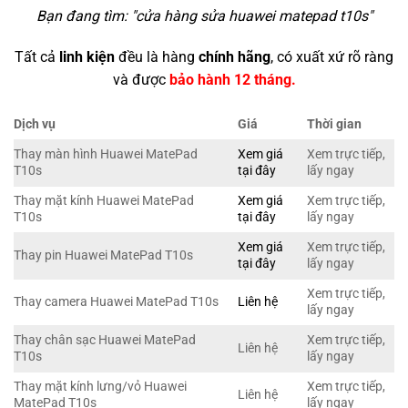
Bạn đang tìm: "
cửa hàng sửa huawei matepad t10s
"
Tất cả
linh kiện
đều là hàng
chính hãng
, có xuất xứ rõ ràng
và được
bảo hành 12 tháng.
Dịch vụ
Giá
Thời gian
Thay màn hình Huawei MatePad
Xem giá
Xem trực tiếp,
T10s
tại đây
lấy ngay
Thay mặt kính Huawei MatePad
Xem giá
Xem trực tiếp,
T10s
tại đây
lấy ngay
Xem giá
Xem trực tiếp,
Thay pin Huawei MatePad T10s
tại đây
lấy ngay
Xem trực tiếp,
Thay camera Huawei MatePad T10s
Liên hệ
lấy ngay
Thay chân sạc Huawei MatePad
Xem trực tiếp,
Liên hệ
T10s
lấy ngay
Thay mặt kính lưng/vỏ Huawei
Xem trực tiếp,
Liên hệ
MatePad T10s
lấy ngay