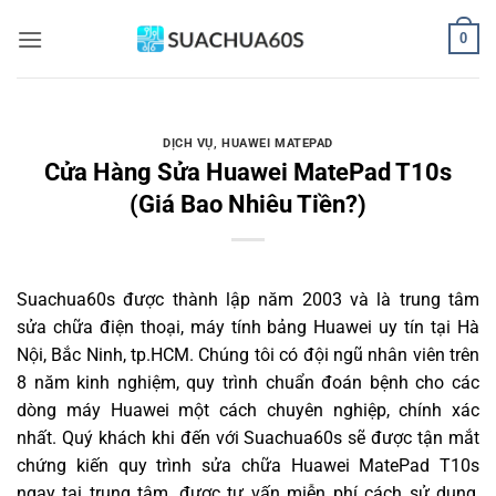
Bỏ
0
qua
nội
dung
DỊCH VỤ
,
HUAWEI MATEPAD
Cửa Hàng Sửa Huawei MatePad T10s
(Giá Bao Nhiêu Tiền?)
Suachua60s
được thành lập năm 2003 và là trung tâm
sửa chữa điện thoại, máy tính bảng Huawei uy tín tại Hà
Nội, Bắc Ninh, tp.HCM. Chúng tôi có đội ngũ nhân viên trên
8 năm kinh nghiệm, quy trình chuẩn đoán bệnh cho các
dòng máy Huawei một cách chuyên nghiệp, chính xác
nhất. Quý khách khi đến với Suachua60s sẽ được tận mắt
chứng kiến quy trình sửa chữa Huawei MatePad T10s
ngay tại trung tâm, được tư vấn miễn phí cách sử dụng,