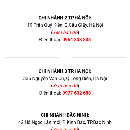
CHI NHÁNH 2 TP.HÀ NỘI:
19 Trần Quý Kiên, Q.Cầu Giấy, Hà Nội
(
Xem bản đồ
)
Điện thoại:
0964 308 308
+
CHI NHÁNH 3 TP.HÀ NỘI:
336 Nguyễn Văn Cừ, Q.Long Biên, Hà Nội
(
Xem bản đồ
)
Điện thoại:
0977 602 688
CHI NHÁNH BẮC NINH:
42 Hồ Ngọc Lân mới, P. Kinh Bắc, TP.Bắc Ninh
(
Xem bản đồ
)