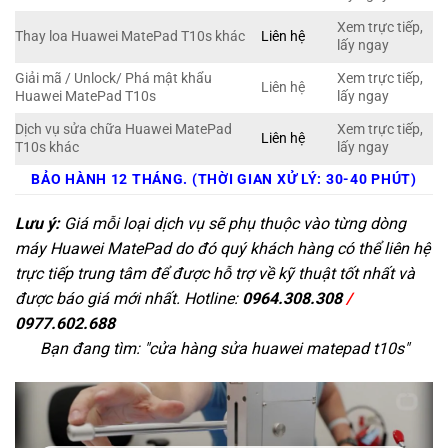
Xem trực tiếp,
Thay loa Huawei MatePad T10s khác
Liên hệ
lấy ngay
Giải mã / Unlock/ Phá mật khẩu
Xem trực tiếp,
Liên hệ
Huawei MatePad T10s
lấy ngay
Dịch vụ sửa chữa Huawei MatePad
Xem trực tiếp,
Liên hệ
T10s khác
lấy ngay
BẢO HÀNH 12 THÁNG. (THỜI GIAN XỬ LÝ: 30-40 PHÚT)
Lưu ý:
Giá mỗi loại dịch vụ sẽ phụ thuộc vào từng dòng
máy Huawei MatePad do đó quý khách hàng có thể liên hệ
trực tiếp trung tâm để được hỗ trợ về kỹ thuật tốt nhất và
được báo giá mới nhất. Hotline:
0964.308.308
/
0977.602.688
Bạn đang tìm: "
cửa hàng sửa huawei matepad t10s
"