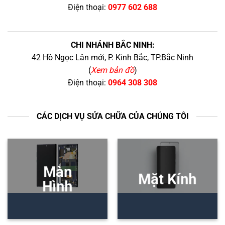
Điện thoại:
0977 602 688
CHI NHÁNH BẮC NINH:
42 Hồ Ngọc Lân mới, P. Kinh Bắc, TP.Bắc Ninh
(
Xem bản đồ
)
Điện thoại:
0964 308 308
CÁC DỊCH VỤ SỬA CHỮA CỦA CHÚNG TÔI
Màn
Mặt Kính
Hình