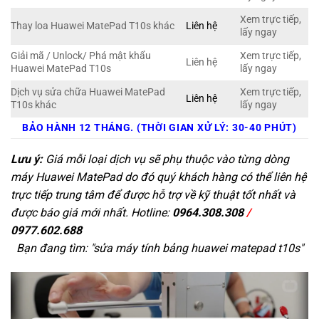
Xem trực tiếp,
Thay loa Huawei MatePad T10s khác
Liên hệ
lấy ngay
Giải mã / Unlock/ Phá mật khẩu
Xem trực tiếp,
Liên hệ
Huawei MatePad T10s
lấy ngay
Dịch vụ sửa chữa Huawei MatePad
Xem trực tiếp,
Liên hệ
T10s khác
lấy ngay
BẢO HÀNH 12 THÁNG. (THỜI GIAN XỬ LÝ: 30-40 PHÚT)
Lưu ý:
Giá mỗi loại dịch vụ sẽ phụ thuộc vào từng dòng
máy Huawei MatePad do đó quý khách hàng có thể liên hệ
trực tiếp trung tâm để được hỗ trợ về kỹ thuật tốt nhất và
được báo giá mới nhất. Hotline:
0964.308.308
/
0977.602.688
Bạn đang tìm: "
sửa máy tính bảng huawei matepad t10s
"