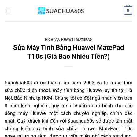
Bỏ
0
qua
nội
dung
DỊCH VỤ
,
HUAWEI MATEPAD
Sửa Máy Tính Bảng Huawei MatePad
T10s (Giá Bao Nhiêu Tiền?)
Suachua60s
được thành lập năm 2003 và là trung tâm
sửa chữa điện thoại, máy tính bảng Huawei uy tín tại Hà
Nội, Bắc Ninh, tp.HCM. Chúng tôi có đội ngũ nhân viên trên
8 năm kinh nghiệm, quy trình chuẩn đoán bệnh cho các
dòng máy Huawei một cách chuyên nghiệp, chính xác
nhất. Quý khách khi đến với Suachua60s sẽ được tận mắt
chứng kiến quy trình sửa chữa Huawei MatePad T10s
ngay tại trung tâm, được tư vấn miễn phí cách sử dụng,