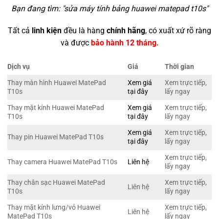
Bạn đang tìm: "
sửa máy tính bảng huawei matepad t10s
"
Tất cả
linh kiện
đều là hàng
chính hãng
, có xuất xứ rõ ràng
và được
bảo hành 12 tháng.
Dịch vụ
Giá
Thời gian
Thay màn hình Huawei MatePad
Xem giá
Xem trực tiếp,
T10s
tại đây
lấy ngay
Thay mặt kính Huawei MatePad
Xem giá
Xem trực tiếp,
T10s
tại đây
lấy ngay
Xem giá
Xem trực tiếp,
Thay pin Huawei MatePad T10s
tại đây
lấy ngay
Xem trực tiếp,
Thay camera Huawei MatePad T10s
Liên hệ
lấy ngay
Thay chân sạc Huawei MatePad
Xem trực tiếp,
Liên hệ
T10s
lấy ngay
Thay mặt kính lưng/vỏ Huawei
Xem trực tiếp,
Liên hệ
MatePad T10s
lấy ngay