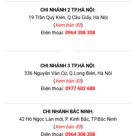
CHI NHÁNH 2 TP.HÀ NỘI:
19 Trần Quý Kiên, Q.Cầu Giấy, Hà Nội
(
Xem bản đồ
)
Điện thoại:
0964 308 308
+
CHI NHÁNH 3 TP.HÀ NỘI:
336 Nguyễn Văn Cừ, Q.Long Biên, Hà Nội
(
Xem bản đồ
)
Điện thoại:
0977 602 688
CHI NHÁNH BẮC NINH:
42 Hồ Ngọc Lân mới, P. Kinh Bắc, TP.Bắc Ninh
(
Xem bản đồ
)
Điện thoại:
0964 308 308