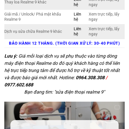
Thay loa Realme 9 khác
hệ
ngay
Giải mã / Unlock/ Phá mật khẩu
Liên
Xem trực tiếp, lấy
Realme 9
hệ
ngay
Liên
Xem trực tiếp, lấy
Dịch vụ sửa chữa Realme 9 khác
hệ
ngay
BẢO HÀNH 12 THÁNG. (THỜI GIAN XỬ LÝ: 30-40 PHÚT)
Lưu ý:
Giá mỗi loại dịch vụ sẽ phụ thuộc vào từng dòng
máy điện thoại Realme do đó quý khách hàng có thể liên
hệ trực tiếp trung tâm để được hỗ trợ về kỹ thuật tốt nhất
và được báo giá mới nhất. Hotline:
0964.308.308
/
0977.602.688
Bạn đang tìm: "
sửa điện thoại realme 9
"