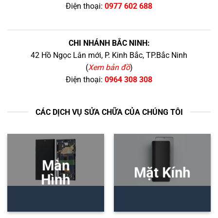
Điện thoại:
0977 602 688
CHI NHÁNH BẮC NINH:
42 Hồ Ngọc Lân mới, P. Kinh Bắc, TP.Bắc Ninh
(
Xem bản đồ
)
Điện thoại:
0964 308 308
CÁC DỊCH VỤ SỬA CHỮA CỦA CHÚNG TÔI
Màn
Mặt Kính
Hình