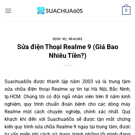
Bỏ
0
qua
nội
dung
DỊCH VỤ
,
REALME
Sửa điện Thoại Realme 9 (Giá Bao
Nhiêu Tiền?)
Suachua60s
được thành lập năm 2003 và là trung tâm
sửa chữa điện thoại Realme uy tín tại Hà Nội, Bắc Ninh,
tp.HCM. Chúng tôi có đội ngũ nhân viên trên 8 năm kinh
nghiệm, quy trình chuẩn đoán bệnh cho các dòng máy
Realme một cách chuyên nghiệp, chính xác nhất. Quý
khách khi đến với Suachua60s sẽ được tận mắt chứng
kiến quy trình sửa chữa Realme 9 ngay tại trung tâm, được
tư vấn miễn phí cách sử dụng, tránh những lỗi mình đang