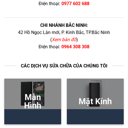
Điện thoại:
0977 602 688
CHI NHÁNH BẮC NINH:
42 Hồ Ngọc Lân mới, P. Kinh Bắc, TP.Bắc Ninh
(
Xem bản đồ
)
Điện thoại:
0964 308 308
CÁC DỊCH VỤ SỬA CHỮA CỦA CHÚNG TÔI
Màn
Mặt Kính
Hình