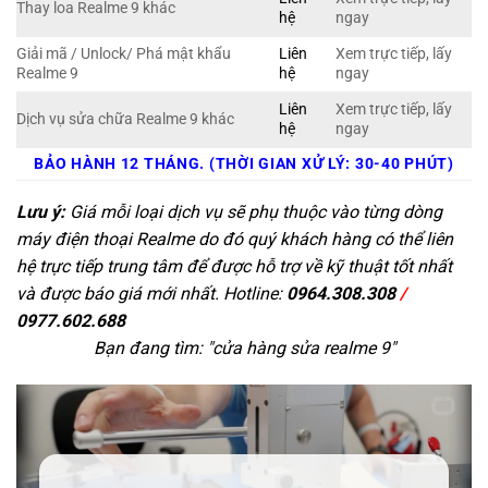
Thay loa Realme 9 khác
hệ
ngay
Giải mã / Unlock/ Phá mật khẩu
Liên
Xem trực tiếp, lấy
Realme 9
hệ
ngay
Liên
Xem trực tiếp, lấy
Dịch vụ sửa chữa Realme 9 khác
hệ
ngay
BẢO HÀNH 12 THÁNG. (THỜI GIAN XỬ LÝ: 30-40 PHÚT)
Lưu ý:
Giá mỗi loại dịch vụ sẽ phụ thuộc vào từng dòng
máy điện thoại Realme do đó quý khách hàng có thể liên
hệ trực tiếp trung tâm để được hỗ trợ về kỹ thuật tốt nhất
và được báo giá mới nhất. Hotline:
0964.308.308
/
0977.602.688
Bạn đang tìm: "
cửa hàng sửa realme 9
"