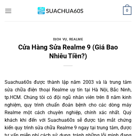
Bỏ
0
qua
nội
dung
DỊCH VỤ
,
REALME
Cửa Hàng Sửa Realme 9 (Giá Bao
Nhiêu Tiền?)
Suachua60s
được thành lập năm 2003 và là trung tâm
sửa chữa điện thoại Realme uy tín tại Hà Nội, Bắc Ninh,
tp.HCM. Chúng tôi có đội ngũ nhân viên trên 8 năm kinh
nghiệm, quy trình chuẩn đoán bệnh cho các dòng máy
Realme một cách chuyên nghiệp, chính xác nhất. Quý
khách khi đến với Suachua60s sẽ được tận mắt chứng
kiến quy trình sửa chữa Realme 9 ngay tại trung tâm, được
tư vấn miễn phí cách sử dụng, tránh những lỗi mình đang