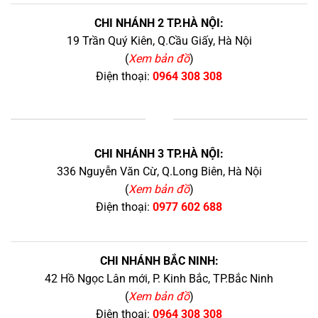
CHI NHÁNH 2 TP.HÀ NỘI:
19 Trần Quý Kiên, Q.Cầu Giấy, Hà Nội
(
Xem bản đồ
)
Điện thoại:
0964 308 308
+
CHI NHÁNH 3 TP.HÀ NỘI:
336 Nguyễn Văn Cừ, Q.Long Biên, Hà Nội
(
Xem bản đồ
)
Điện thoại:
0977 602 688
CHI NHÁNH BẮC NINH:
42 Hồ Ngọc Lân mới, P. Kinh Bắc, TP.Bắc Ninh
(
Xem bản đồ
)
Điện thoại:
0964 308 308