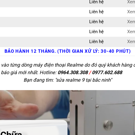
Liên hệ
Xem
Liên hệ
Xem
Liên hệ
Xem
Liên hệ
Xem
Liên hệ
Xem
BẢO HÀNH 12 THÁNG. (THỜI GIAN XỬ LÝ: 30-40 PHÚT)
c vào từng dòng máy điện thoại Realme do đó quý khách hàng có 
 báo giá mới nhất. Hotline:
0964.308.308
/
0977.602.688
Bạn đang tìm: "
sửa realme 9 tại bắc ninh
"