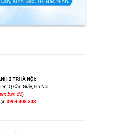
NH 2 TP.HÀ NỘI:
iên, Q.Cầu Giấy, Hà Nội
em bản đồ
)
oại:
0964 308 308