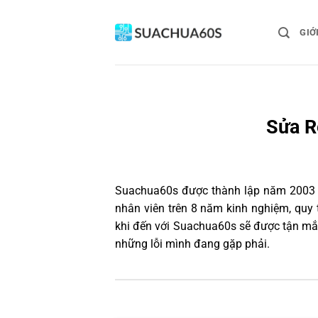
Bỏ
qua
GIỚ
nội
dung
Sửa R
Suachua60s
được thành lập năm 2003 và
nhân viên trên 8 năm kinh nghiệm, quy
khi đến với Suachua60s sẽ được tận mắt
những lỗi mình đang gặp phải.