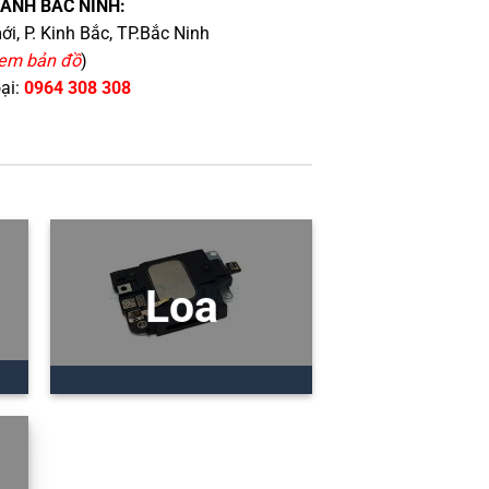
HÁNH BẮC NINH:
i, P. Kinh Bắc, TP.Bắc Ninh
em bản đồ
)
oại:
0964 308 308
Loa