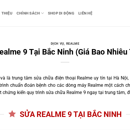
I THIỆU
CHÍNH SÁCH
SHOP DI ĐỘNG
LIÊN HỆ
DỊCH VỤ
,
REALME
ealme 9 Tại Bắc Ninh (Giá Bao Nhiêu 
 là trung tâm sửa chữa điện thoại Realme uy tín tại Hà Nội,
 trình chuẩn đoán bệnh cho các dòng máy Realme một cách ch
 chứng kiến quy trình sửa chữa Realme 9 ngay tại trung tâm, đ
SỬA REALME 9 TẠI BẮC NINH