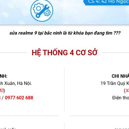
sửa realme 9 tại bắc ninh
là từ khóa bạn đang tìm ???
HỆ THỐNG 4 CƠ SỞ
NH:
CHI NHÁ
h Xuân, Hà Nội.
19 Trần Quý K
đồ
)
(
X
8
/
0977 602 688
Điện th
+