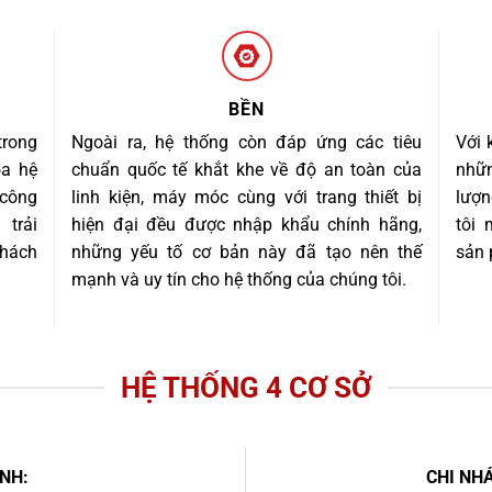
BỀN
trong
Ngoài ra, hệ thống còn đáp ứng các tiêu
Với 
óa hệ
chuẩn quốc tế khắt khe về độ an toàn của
nhữn
 công
linh kiện, máy móc cùng với trang thiết bị
lượn
trải
hiện đại đều được nhập khẩu chính hãng,
tôi
khách
những yếu tố cơ bản này đã tạo nên thế
sản 
mạnh và uy tín cho hệ thống của chúng tôi.
HỆ THỐNG 4 CƠ SỞ
NH:
CHI NHÁ