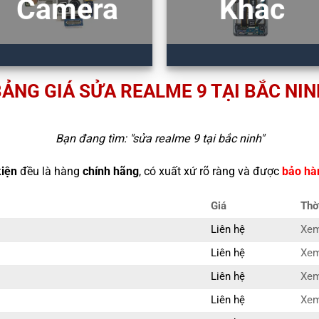
Camera
Khác
ẢNG GIÁ SỬA REALME 9 TẠI BẮC NIN
Bạn đang tìm: "
sửa realme 9 tại bắc ninh
"
kiện
đều là hàng
chính hãng
, có xuất xứ rõ ràng và được
bảo hà
Giá
Thờ
Liên hệ
Xem
Liên hệ
Xem
Liên hệ
Xem
Liên hệ
Xem