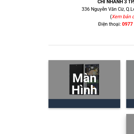
CHI NHÁNH 3 TP
336 Nguyễn Văn Cừ, Q.Lo
(
Xem bản 
Điện thoại:
0977
Màn
Hình