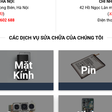
.HÀ NỘI:
CHI N
ng Biên, Hà Nội
42 Hồ Ngọc Lân mớ
đồ
)
(
X
 602 688
Điện th
CÁC DỊCH VỤ SỬA CHỮA CỦA CHÚNG TÔI
Mặt
Pin
Kính