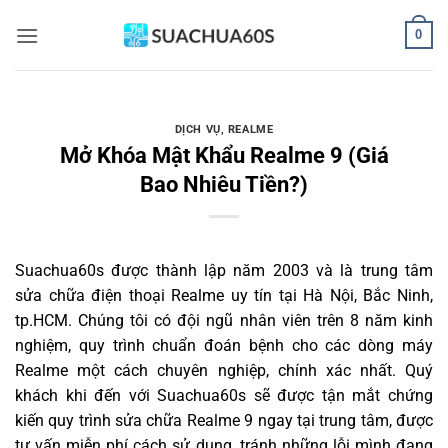
Bỏ
0
qua
nội
dung
DỊCH VỤ
,
REALME
Mở Khóa Mật Khẩu Realme 9 (Giá
Bao Nhiêu Tiền?)
Suachua60s
được thành lập năm 2003 và là trung tâm
sửa chữa điện thoại Realme uy tín tại Hà Nội, Bắc Ninh,
tp.HCM. Chúng tôi có đội ngũ nhân viên trên 8 năm kinh
nghiệm, quy trình chuẩn đoán bệnh cho các dòng máy
Realme một cách chuyên nghiệp, chính xác nhất. Quý
khách khi đến với Suachua60s sẽ được tận mắt chứng
kiến quy trình sửa chữa Realme 9 ngay tại trung tâm, được
tư vấn miễn phí cách sử dụng, tránh những lỗi mình đang