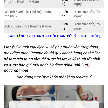
Thay loa Realme 9 khác
hệ
ngay
Giải mã / Unlock/ Phá mật khẩu
Liên
Xem trực tiếp, lấy
Realme 9
hệ
ngay
Liên
Xem trực tiếp, lấy
Dịch vụ sửa chữa Realme 9 khác
hệ
ngay
BẢO HÀNH 12 THÁNG. (THỜI GIAN XỬ LÝ: 30-40 PHÚT)
Lưu ý:
Giá mỗi loại dịch vụ sẽ phụ thuộc vào từng dòng
máy điện thoại Realme do đó quý khách hàng có thể liên
hệ trực tiếp trung tâm để được hỗ trợ về kỹ thuật tốt nhất
và được báo giá mới nhất. Hotline:
0964.308.308
/
0977.602.688
Bạn đang tìm: "
mở khóa mật khẩu realme 9
"