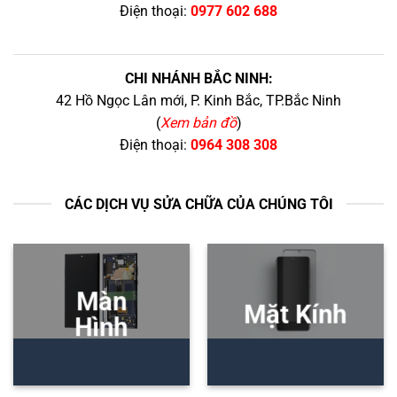
Điện thoại:
0977 602 688
CHI NHÁNH BẮC NINH:
42 Hồ Ngọc Lân mới, P. Kinh Bắc, TP.Bắc Ninh
(
Xem bản đồ
)
Điện thoại:
0964 308 308
CÁC DỊCH VỤ SỬA CHỮA CỦA CHÚNG TÔI
Màn
Mặt Kính
Hình