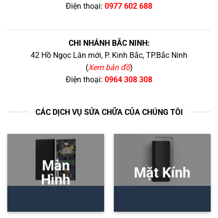
Điện thoại:
0977 602 688
CHI NHÁNH BẮC NINH:
42 Hồ Ngọc Lân mới, P. Kinh Bắc, TP.Bắc Ninh
(
Xem bản đồ
)
Điện thoại:
0964 308 308
CÁC DỊCH VỤ SỬA CHỮA CỦA CHÚNG TÔI
Màn
Mặt Kính
Hình