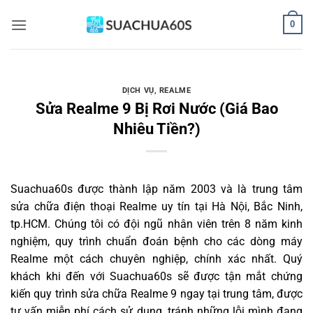
Bỏ
0
qua
nội
dung
DỊCH VỤ
,
REALME
Sửa Realme 9 Bị Rơi Nước (Giá Bao
Nhiêu Tiền?)
Suachua60s
được thành lập năm 2003 và là trung tâm
sửa chữa điện thoại Realme uy tín tại Hà Nội, Bắc Ninh,
tp.HCM. Chúng tôi có đội ngũ nhân viên trên 8 năm kinh
nghiệm, quy trình chuẩn đoán bệnh cho các dòng máy
Realme một cách chuyên nghiệp, chính xác nhất. Quý
khách khi đến với Suachua60s sẽ được tận mắt chứng
kiến quy trình sửa chữa Realme 9 ngay tại trung tâm, được
tư vấn miễn phí cách sử dụng, tránh những lỗi mình đang