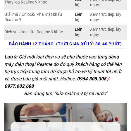
Thay loa Realme 9 khác
hệ
ngay
Giải mã / Unlock/ Phá mật khẩu
Liên
Xem trực tiếp, lấy
Realme 9
hệ
ngay
Liên
Xem trực tiếp, lấy
Dịch vụ sửa chữa Realme 9 khác
hệ
ngay
BẢO HÀNH 12 THÁNG. (THỜI GIAN XỬ LÝ: 30-40 PHÚT)
Lưu ý:
Giá mỗi loại dịch vụ sẽ phụ thuộc vào từng dòng
máy điện thoại Realme do đó quý khách hàng có thể liên
hệ trực tiếp trung tâm để được hỗ trợ về kỹ thuật tốt nhất
và được báo giá mới nhất. Hotline:
0964.308.308
/
0977.602.688
Bạn đang tìm: "
sửa realme 9 bị rơi nước
"