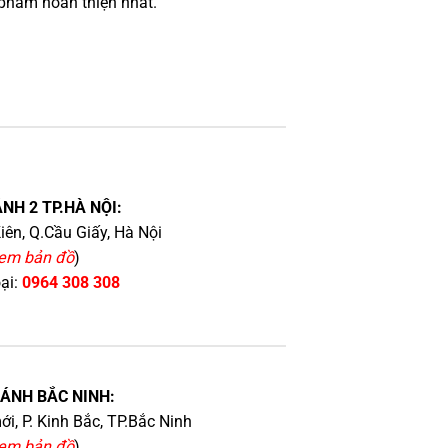
phẩm hoàn thiện nhất.
NH 2 TP.HÀ NỘI:
iên, Q.Cầu Giấy, Hà Nội
em bản đồ
)
oại:
0964 308 308
HÁNH BẮC NINH:
i, P. Kinh Bắc, TP.Bắc Ninh
em bản đồ
)