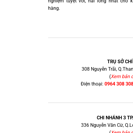
nghiệm tuyệt vời, hài lòng nhất cho 
hàng.
TRỤ SỞ CHÍ
308 Nguyễn Trãi, Q.Than
(
Xem bản 
Điện thoại:
0964 308 30
CHI NHÁNH 3 TP
336 Nguyễn Văn Cừ, Q.Lo
(
Xem bản 