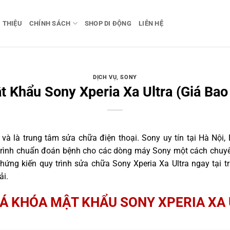
I THIỆU
CHÍNH SÁCH
SHOP DI ĐỘNG
LIÊN HỆ
DỊCH VỤ
,
SONY
 Khẩu Sony Xperia Xa Ultra (Giá Bao
 là trung tâm sửa chữa điện thoại. Sony uy tín tại Hà Nội, 
 trình chuẩn đoán bệnh cho các dòng máy Sony một cách chuyên
ứng kiến quy trình sửa chữa Sony Xperia Xa Ultra ngay tại t
ải.
Á KHÓA MẬT KHẨU SONY XPERIA XA