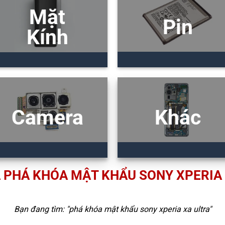
Mặt
Pin
Kính
Camera
Khác
 PHÁ KHÓA MẬT KHẨU SONY XPERIA
Bạn đang tìm: "
phá khóa mật khẩu sony xperia xa ultra
"