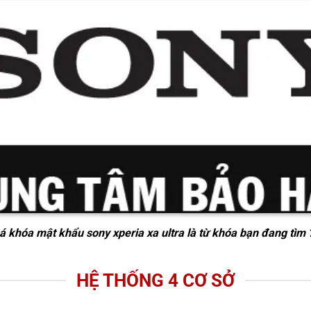
á khóa mật khẩu sony xperia xa ultra
là từ khóa bạn đang tìm 
HỆ THỐNG 4 CƠ SỞ