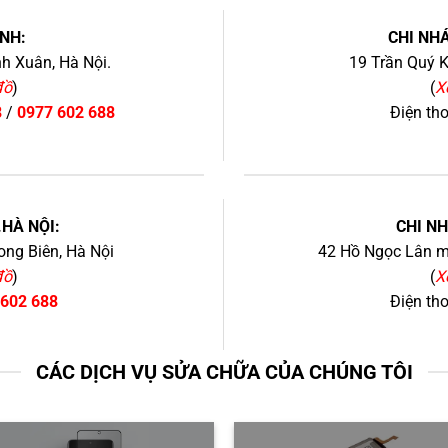
NH:
CHI NHÁ
h Xuân, Hà Nội.
19 Trần Quý K
đồ
)
(
X
8
/
0977 602 688
Điện th
+
.HÀ NỘI:
CHI N
ng Biên, Hà Nội
42 Hồ Ngọc Lân mớ
đồ
)
(
X
 602 688
Điện th
CÁC DỊCH VỤ SỬA CHỮA CỦA CHÚNG TÔI