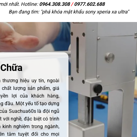
 mới nhất. Hotline:
0964.308.308
/
0977.602.688
Bạn đang tìm: "
phá khóa mật khẩu sony xperia xa ultra
"
 Chữa
thương hiệu uy tín, ngoài
ề chất lượng sản phẩm, giá
uyền lợi của khách hàng,
 đầu. Một yếu tố tạo dựng
 của Suachua60s là đội ngũ
 với nghề, đặc biệt có trình
 kinh nghiệm trong ngành,
ên tâm tuyệt đối cho mọi