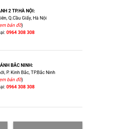
NH 2 TP.HÀ NỘI:
iên, Q.Cầu Giấy, Hà Nội
em bản đồ
)
oại:
0964 308 308
HÁNH BẮC NINH:
i, P. Kinh Bắc, TP.Bắc Ninh
em bản đồ
)
oại:
0964 308 308