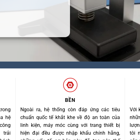
BỀN
trong
Ngoài ra, hệ thống còn đáp ứng các tiêu
Với 
óa hệ
chuẩn quốc tế khắt khe về độ an toàn của
nhữn
 công
linh kiện, máy móc cùng với trang thiết bị
lượn
trải
hiện đại đều được nhập khẩu chính hãng,
tôi