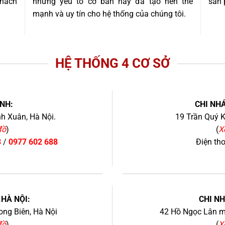
khách
những yếu tố cơ bản này đã tạo nên thế
sản 
mạnh và uy tín cho hệ thống của chúng tôi.
HỆ THỐNG 4 CƠ SỞ
NH:
CHI NHÁ
h Xuân, Hà Nội.
19 Trần Quý K
đồ
)
(
X
8
/
0977 602 688
Điện th
+
.HÀ NỘI:
CHI N
ng Biên, Hà Nội
42 Hồ Ngọc Lân mớ
đồ
)
(
X