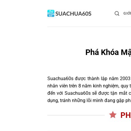
Bỏ
qua
GIỚ
nội
dung
Phá Khóa Mật
Suachua60s
được thành lập năm 2003 và
nhân viên trên 8 năm kinh nghiệm, quy
đến với Suachua60s sẽ được tận mắt ch
dụng, tránh những lỗi mình đang gặp ph
PH