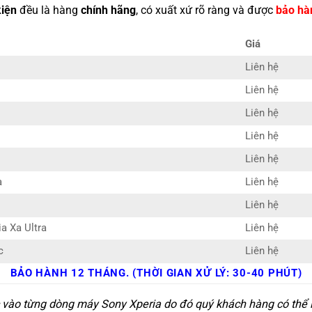
kiện
đều là hàng
chính hãng
, có xuất xứ rõ ràng và được
bảo hà
Giá
Liên hệ
Liên hệ
Liên hệ
Liên hệ
Liên hệ
a
Liên hệ
Liên hệ
a Xa Ultra
Liên hệ
c
Liên hệ
BẢO HÀNH 12 THÁNG. (THỜI GIAN XỬ LÝ: 30-40 PHÚT)
c vào từng dòng máy Sony Xperia do đó quý khách hàng có thể l