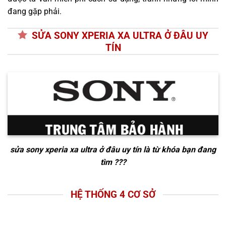
đang gặp phải.
SỬA SONY XPERIA XA ULTRA Ở ĐÂU UY
TÍN
sửa sony xperia xa ultra ở đâu uy tín
là từ khóa bạn đang
tìm ???
HỆ THỐNG 4 CƠ SỞ