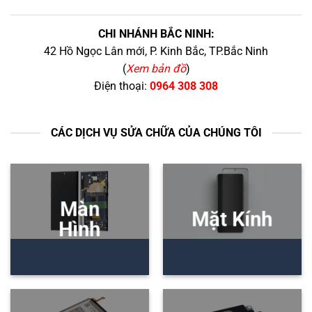
CHI NHÁNH BẮC NINH:
42 Hồ Ngọc Lân mới, P. Kinh Bắc, TP.Bắc Ninh
(
Xem bản đồ
)
Điện thoại:
0964 308 308
CÁC DỊCH VỤ SỬA CHỮA CỦA CHÚNG TÔI
Màn
Mặt Kính
Hình