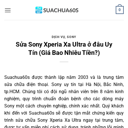
Bỏ
0
qua
nội
dung
DỊCH VỤ
,
SONY
Sửa Sony Xperia Xa Ultra ở đâu Uy
Tín (Giá Bao Nhiêu Tiền?)
Suachua60s
được thành lập năm 2003 và là trung tâm
sửa chữa điện thoại. Sony uy tín tại Hà Nội, Bắc Ninh,
tp.HCM. Chúng tôi có đội ngũ nhân viên trên 8 năm kinh
nghiệm, quy trình chuẩn đoán bệnh cho các dòng máy
Sony một cách chuyên nghiệp, chính xác nhất. Quý khách
khi đến với Suachua60s sẽ được tận mắt chứng kiến quy
trình sửa chữa Sony Xperia Xa Ultra ngay tại trung tâm,
được tư vấn miễn phí cách sử dụng, tránh những lỗi mình