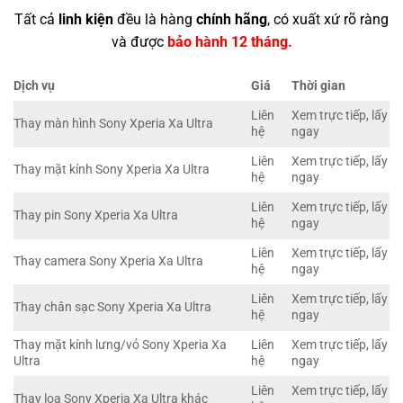
Tất cả
linh kiện
đều là hàng
chính hãng
, có xuất xứ rõ ràng
và được
bảo hành 12 tháng.
Dịch vụ
Giá
Thời gian
Liên
Xem trực tiếp, lấy
Thay màn hình Sony Xperia Xa Ultra
hệ
ngay
Liên
Xem trực tiếp, lấy
Thay mặt kính Sony Xperia Xa Ultra
hệ
ngay
Liên
Xem trực tiếp, lấy
Thay pin Sony Xperia Xa Ultra
hệ
ngay
Liên
Xem trực tiếp, lấy
Thay camera Sony Xperia Xa Ultra
hệ
ngay
Liên
Xem trực tiếp, lấy
Thay chân sạc Sony Xperia Xa Ultra
hệ
ngay
Thay mặt kính lưng/vỏ Sony Xperia Xa
Liên
Xem trực tiếp, lấy
Ultra
hệ
ngay
Liên
Xem trực tiếp, lấy
Thay loa Sony Xperia Xa Ultra khác