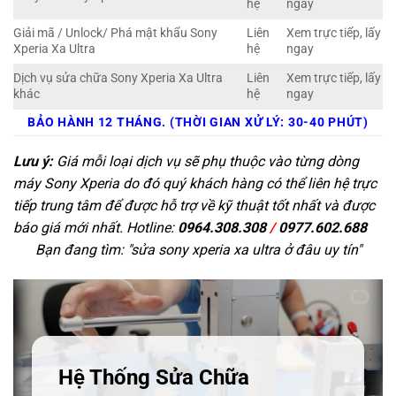
hệ
ngay
Giải mã / Unlock/ Phá mật khẩu Sony
Liên
Xem trực tiếp, lấy
Xperia Xa Ultra
hệ
ngay
Dịch vụ sửa chữa Sony Xperia Xa Ultra
Liên
Xem trực tiếp, lấy
khác
hệ
ngay
BẢO HÀNH 12 THÁNG. (THỜI GIAN XỬ LÝ: 30-40 PHÚT)
Lưu ý:
Giá mỗi loại dịch vụ sẽ phụ thuộc vào từng dòng
máy Sony Xperia do đó quý khách hàng có thể liên hệ trực
tiếp trung tâm để được hỗ trợ về kỹ thuật tốt nhất và được
báo giá mới nhất. Hotline:
0964.308.308
/
0977.602.688
Bạn đang tìm: "
sửa sony xperia xa ultra ở đâu uy tín
"
Hệ Thống Sửa Chữa