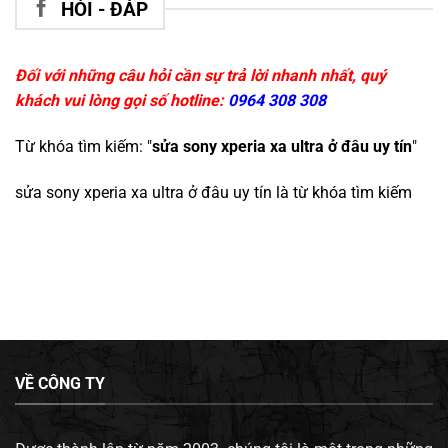
HỎI - ĐÁP
Đối với những câu hỏi cần sự trả lời nhanh nhất, quý
khách vui lòng gọi số hotline:
0964 308 308
Từ khóa tìm kiếm: "
sửa sony xperia xa ultra ở đâu uy tín
"
sửa sony xperia xa ultra ở đâu uy tín
là từ khóa tìm kiếm
VỀ CÔNG TY