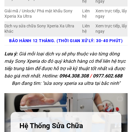
hệ
ngay
Giải mã / Unlock/ Phá mật khẩu Sony
Liên
Xem trực tiếp, lấy
Xperia Xa Ultra
hệ
ngay
Dịch vụ sửa chữa Sony Xperia Xa Ultra
Liên
Xem trực tiếp, lấy
khác
hệ
ngay
BẢO HÀNH 12 THÁNG. (THỜI GIAN XỬ LÝ: 30-40 PHÚT)
Lưu ý:
Giá mỗi loại dịch vụ sẽ phụ thuộc vào từng dòng
máy Sony Xperia do đó quý khách hàng có thể liên hệ trực
tiếp trung tâm để được hỗ trợ về kỹ thuật tốt nhất và được
báo giá mới nhất. Hotline:
0964.308.308
/
0977.602.688
Bạn đang tìm: "
sửa sony xperia xa ultra tại bắc ninh
"
Hệ Thống Sửa Chữa