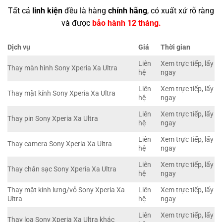
Tất cả
linh kiện
đều là hàng
chính hãng
, có xuất xứ rõ ràng
và được
bảo hành 12 tháng.
Dịch vụ
Giá
Thời gian
Liên
Xem trực tiếp, lấy
Thay màn hình Sony Xperia Xa Ultra
hệ
ngay
Liên
Xem trực tiếp, lấy
Thay mặt kính Sony Xperia Xa Ultra
hệ
ngay
Liên
Xem trực tiếp, lấy
Thay pin Sony Xperia Xa Ultra
hệ
ngay
Liên
Xem trực tiếp, lấy
Thay camera Sony Xperia Xa Ultra
hệ
ngay
Liên
Xem trực tiếp, lấy
Thay chân sạc Sony Xperia Xa Ultra
hệ
ngay
Thay mặt kính lưng/vỏ Sony Xperia Xa
Liên
Xem trực tiếp, lấy
Ultra
hệ
ngay
Liên
Xem trực tiếp, lấy
Thay loa Sony Xperia Xa Ultra khác