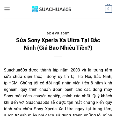
Bỏ
0
qua
nội
dung
DỊCH VỤ
,
SONY
Sửa Sony Xperia Xa Ultra Tại Bắc
Ninh (Giá Bao Nhiêu Tiền?)
Suachua60s
được thành lập năm 2003 và là trung tâm
sửa chữa điện thoại. Sony uy tín tại Hà Nội, Bắc Ninh,
tp.HCM. Chúng tôi có đội ngũ nhân viên trên 8 năm kinh
nghiệm, quy trình chuẩn đoán bệnh cho các dòng máy
Sony một cách chuyên nghiệp, chính xác nhất. Quý khách
khi đến với Suachua60s sẽ được tận mắt chứng kiến quy
trình sửa chữa Sony Xperia Xa Ultra ngay tại trung tâm,
được tư vấn miễn phí cách sử dụng, tránh những lỗi mình