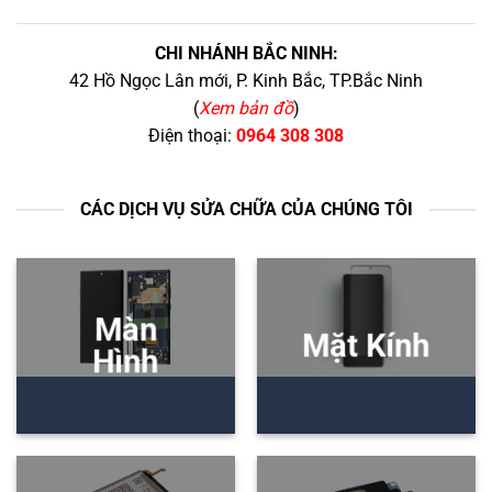
CHI NHÁNH BẮC NINH:
42 Hồ Ngọc Lân mới, P. Kinh Bắc, TP.Bắc Ninh
(
Xem bản đồ
)
Điện thoại:
0964 308 308
CÁC DỊCH VỤ SỬA CHỮA CỦA CHÚNG TÔI
Màn
Mặt Kính
Hình