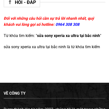
HỎI - ĐÁP
Đối với những câu hỏi cần sự trả lời nhanh nhất, quý
khách vui lòng gọi số hotline:
0964 308 308
Từ khóa tìm kiếm: "
sửa sony xperia xa ultra tại bắc ninh
"
sửa sony xperia xa ultra tại bắc ninh
là từ khóa tìm kiếm
VỀ CÔNG TY