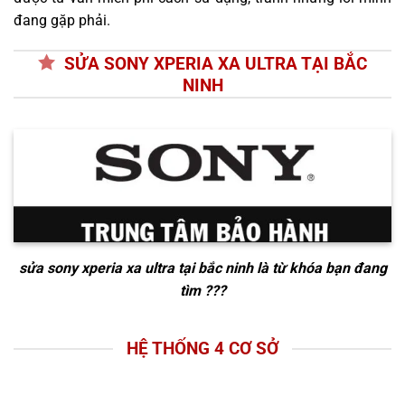
đang gặp phải.
SỬA SONY XPERIA XA ULTRA TẠI BẮC
NINH
sửa sony xperia xa ultra tại bắc ninh
là từ khóa bạn đang
tìm ???
HỆ THỐNG 4 CƠ SỞ