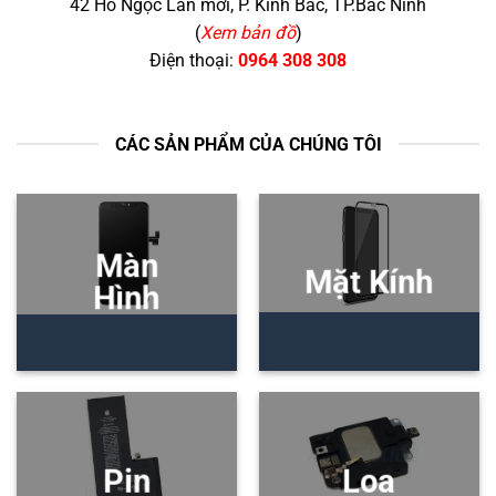
42 Hồ Ngọc Lân mới, P. Kinh Bắc, TP.Bắc Ninh
(
Xem bản đồ
)
Điện thoại:
0964 308 308
CÁC SẢN PHẨM CỦA CHÚNG TÔI
Màn
Mặt Kính
Hình
Pin
Loa