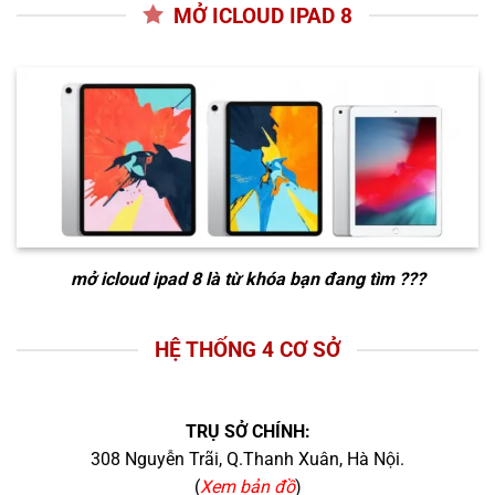
MỞ ICLOUD IPAD 8
mở icloud ipad 8
là từ khóa bạn đang tìm ???
HỆ THỐNG 4 CƠ SỞ
TRỤ SỞ CHÍNH:
308 Nguyễn Trãi, Q.Thanh Xuân, Hà Nội.
(
Xem bản đồ
)