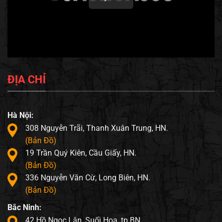
ĐỊA CHỈ
Hà Nội:
308 Nguyễn Trãi, Thanh Xuân Trung, HN.
(Bản Đồ)
19 Trần Quý Kiên, Cầu Giấy, HN.
(Bản Đồ)
336 Nguyễn Văn Cừ, Long Biên, HN.
(Bản Đồ)
Bắc Ninh:
42 Hồ Ngọc Lân, Suối Hoa, tp BN.