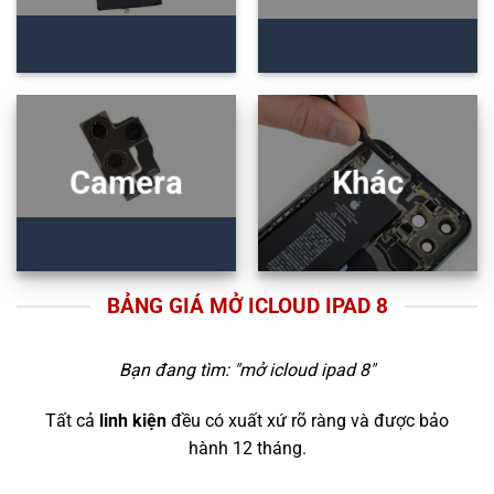
Camera
Khác
BẢNG GIÁ MỞ ICLOUD IPAD 8
Bạn đang tìm: "
mở icloud ipad 8
"
Tất cả
linh kiện
đều có xuất xứ rõ ràng và được bảo
hành 12 tháng.