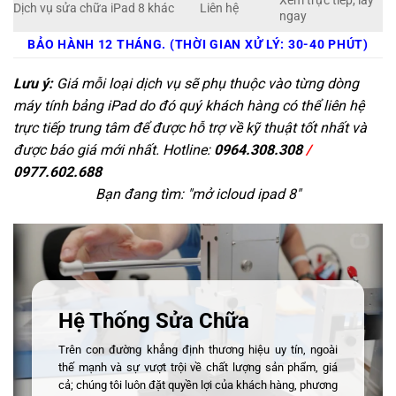
Xem trực tiếp, lấy
Dịch vụ sửa chữa iPad 8 khác
Liên hệ
ngay
BẢO HÀNH 12 THÁNG. (THỜI GIAN XỬ LÝ: 30-40 PHÚT)
Lưu ý:
Giá mỗi loại dịch vụ sẽ phụ thuộc vào từng dòng
máy tính bảng iPad do đó quý khách hàng có thể liên hệ
trực tiếp trung tâm để được hỗ trợ về kỹ thuật tốt nhất và
được báo giá mới nhất. Hotline:
0964.308.308
/
0977.602.688
Bạn đang tìm: "
mở icloud ipad 8
"
Hệ Thống Sửa Chữa
Trên con đường khẳng định thương hiệu uy tín, ngoài
thế mạnh và sự vượt trội về chất lượng sản phẩm, giá
cả; chúng tôi luôn đặt quyền lợi của khách hàng, phương