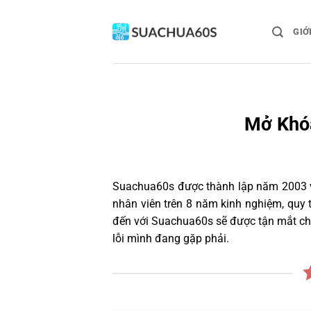
Bỏ
qua
GIỚ
nội
dung
Mở Khóa
Suachua60s
được thành lập năm 2003 và
nhân viên trên 8 năm kinh nghiệm, quy
đến với Suachua60s sẽ được tận mắt chứ
lỗi mình đang gặp phải.