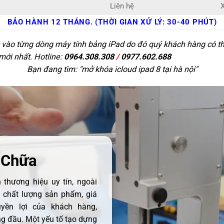
Liên hệ
X
BẢO HÀNH 12 THÁNG. (THỜI GIAN XỬ LÝ: 30-40 PHÚT)
c vào từng dòng máy tính bảng iPad do đó quý khách hàng có thể
 mới nhất. Hotline:
0964.308.308
/
0977.602.688
Bạn đang tìm: "
mở khóa icloud ipad 8 tại hà nội
"
 Chữa
thương hiệu uy tín, ngoài
ề chất lượng sản phẩm, giá
uyền lợi của khách hàng,
 đầu. Một yếu tố tạo dựng