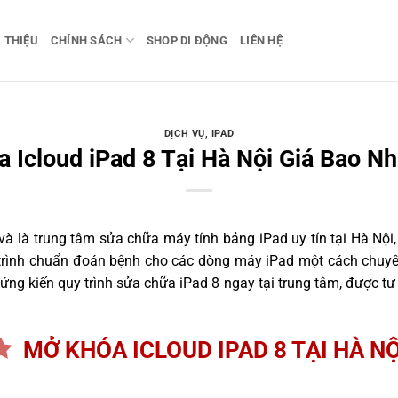
I THIỆU
CHÍNH SÁCH
SHOP DI ĐỘNG
LIÊN HỆ
DỊCH VỤ
,
IPAD
 Icloud iPad 8 Tại Hà Nội Giá Bao Nh
 là trung tâm sửa chữa máy tính bảng iPad uy tín tại Hà Nội,
 trình chuẩn đoán bệnh cho các dòng máy iPad một cách chuyên
ng kiến quy trình sửa chữa iPad 8 ngay tại trung tâm, được tư
MỞ KHÓA ICLOUD IPAD 8 TẠI HÀ NỘ