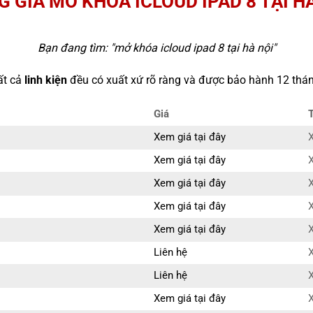
 GIÁ MỞ KHÓA ICLOUD IPAD 8 TẠI H
Bạn đang tìm: "
mở khóa icloud ipad 8 tại hà nội
"
ất cả
linh kiện
đều có xuất xứ rõ ràng và được bảo hành 12 thán
Giá
Xem giá tại đây
X
Xem giá tại đây
X
Xem giá tại đây
X
Xem giá tại đây
X
Xem giá tại đây
X
Liên hệ
X
Liên hệ
X
Xem giá tại đây
X