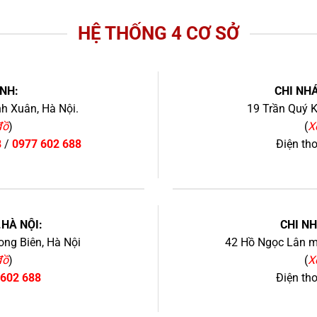
HỆ THỐNG 4 CƠ SỞ
NH:
CHI NHÁ
h Xuân, Hà Nội.
19 Trần Quý K
đồ
)
(
X
8
/
0977 602 688
Điện th
+
.HÀ NỘI:
CHI N
ng Biên, Hà Nội
42 Hồ Ngọc Lân mớ
đồ
)
(
X
 602 688
Điện th