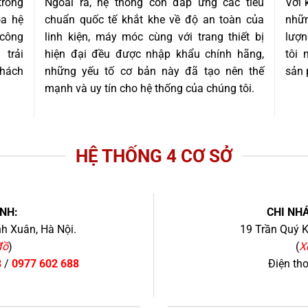
trong
Ngoài ra, hệ thống còn đáp ứng các tiêu
Với 
óa hệ
chuẩn quốc tế khắt khe về độ an toàn của
nhữn
 công
linh kiện, máy móc cùng với trang thiết bị
lượn
trải
hiện đại đều được nhập khẩu chính hãng,
tôi
khách
những yếu tố cơ bản này đã tạo nên thế
sản 
mạnh và uy tín cho hệ thống của chúng tôi.
HỆ THỐNG 4 CƠ SỞ
NH:
CHI NHÁ
h Xuân, Hà Nội.
19 Trần Quý K
đồ
)
(
X
8
/
0977 602 688
Điện th
+