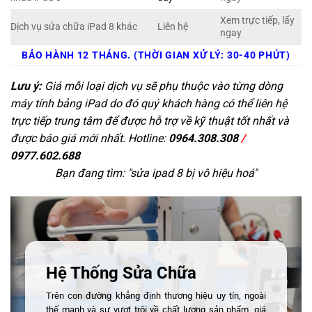
Xem trực tiếp, lấy
Dịch vụ sửa chữa iPad 8 khác
Liên hệ
ngay
BẢO HÀNH 12 THÁNG. (THỜI GIAN XỬ LÝ: 30-40 PHÚT)
Lưu ý:
Giá mỗi loại dịch vụ sẽ phụ thuộc vào từng dòng
máy tính bảng iPad do đó quý khách hàng có thể liên hệ
trực tiếp trung tâm để được hỗ trợ về kỹ thuật tốt nhất và
được báo giá mới nhất. Hotline:
0964.308.308
/
0977.602.688
Bạn đang tìm: "
sửa ipad 8 bị vô hiệu hoá
"
Hệ Thống Sửa Chữa
Trên con đường khẳng định thương hiệu uy tín, ngoài
thế mạnh và sự vượt trội về chất lượng sản phẩm, giá