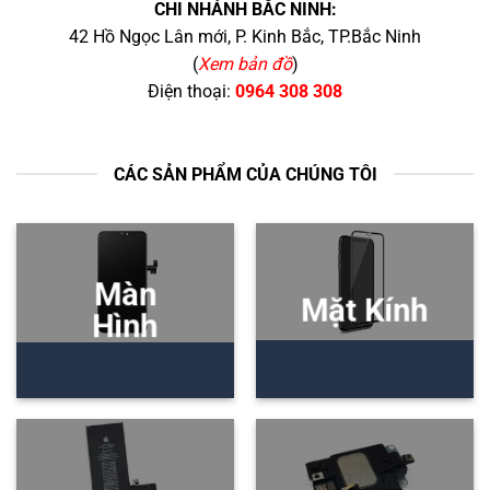
CHI NHÁNH BẮC NINH:
42 Hồ Ngọc Lân mới, P. Kinh Bắc, TP.Bắc Ninh
(
Xem bản đồ
)
Điện thoại:
0964 308 308
CÁC SẢN PHẨM CỦA CHÚNG TÔI
Màn
Mặt Kính
Hình