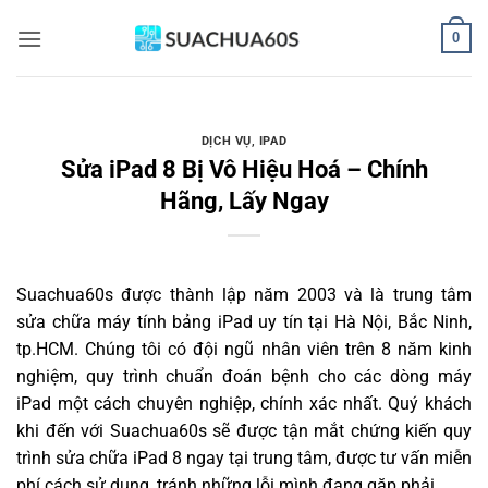
Bỏ
0
qua
nội
dung
DỊCH VỤ
,
IPAD
Sửa iPad 8 Bị Vô Hiệu Hoá – Chính
Hãng, Lấy Ngay
Suachua60s
được thành lập năm 2003 và là trung tâm
sửa chữa máy tính bảng iPad uy tín tại Hà Nội, Bắc Ninh,
tp.HCM. Chúng tôi có đội ngũ nhân viên trên 8 năm kinh
nghiệm, quy trình chuẩn đoán bệnh cho các dòng máy
iPad một cách chuyên nghiệp, chính xác nhất. Quý khách
khi đến với Suachua60s sẽ được tận mắt chứng kiến quy
trình sửa chữa iPad 8 ngay tại trung tâm, được tư vấn miễn
phí cách sử dụng, tránh những lỗi mình đang gặp phải.