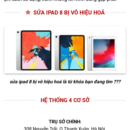
SỬA IPAD 8 BỊ VÔ HIỆU HOÁ
sửa ipad 8 bị vô hiệu hoá
là từ khóa bạn đang tìm ???
HỆ THỐNG 4 CƠ SỞ
TRỤ SỞ CHÍNH:
308 Nguyễn Trãi, Q.Thanh Xuân, Hà Nội.