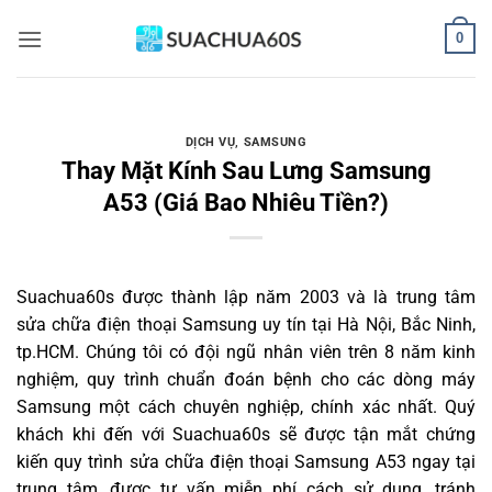
Bỏ
0
qua
nội
dung
DỊCH VỤ
,
SAMSUNG
Thay Mặt Kính Sau Lưng Samsung
A53 (Giá Bao Nhiêu Tiền?)
Suachua60s
được thành lập năm 2003 và là trung tâm
sửa chữa điện thoại Samsung uy tín tại Hà Nội, Bắc Ninh,
tp.HCM. Chúng tôi có đội ngũ nhân viên trên 8 năm kinh
nghiệm, quy trình chuẩn đoán bệnh cho các dòng máy
Samsung một cách chuyên nghiệp, chính xác nhất. Quý
khách khi đến với Suachua60s sẽ được tận mắt chứng
kiến quy trình sửa chữa điện thoại Samsung A53 ngay tại
trung tâm, được tư vấn miễn phí cách sử dụng, tránh