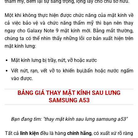
thẩm mỹ, đem lại sự sang trọng, lộng lẫy cho chủ sở hữu.
Một khi không thực hiện được chức năng của mặt kính về
cả việc bảo vệ và chức năng thẩm mỹ thì bạn nên thay
ngay cho Galaxy Note 9 mặt kính mới. Bằng mắt thường,
chúng ta có thể nhìn thấy những lỗi cơ bản xuất hiện trên
mặt kính lưng:
Mặt kính lưng bị trầy, nứt, vỡ hoặc xước
Vết nứt, rạn, vết vỡ to khiến bụi,bẩn hoặc nước ngấm
vào được.
BẢNG GIÁ THAY MẶT KÍNH SAU LƯNG
SAMSUNG A53
Bạn đang tìm: "
thay mặt kính sau lưng samsung a53
"
Tất cả
linh kiện
đều là hàng
chính hãng
, có xuất xứ rõ ràng