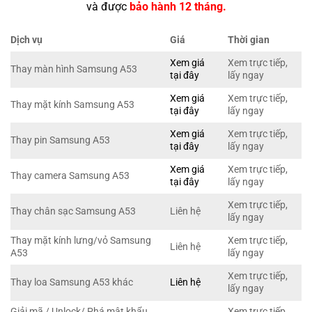
và được
bảo hành 12 tháng.
Dịch vụ
Giá
Thời gian
Xem giá
Xem trực tiếp,
Thay màn hình Samsung A53
tại đây
lấy ngay
Xem giá
Xem trực tiếp,
Thay mặt kính Samsung A53
tại đây
lấy ngay
Xem giá
Xem trực tiếp,
Thay pin Samsung A53
tại đây
lấy ngay
Xem giá
Xem trực tiếp,
Thay camera Samsung A53
tại đây
lấy ngay
Xem trực tiếp,
Thay chân sạc Samsung A53
Liên hệ
lấy ngay
Thay mặt kính lưng/vỏ Samsung
Xem trực tiếp,
Liên hệ
A53
lấy ngay
Xem trực tiếp,
Thay loa Samsung A53 khác
Liên hệ
lấy ngay
Giải mã / Unlock/ Phá mật khẩu
Xem trực tiếp,