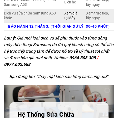
Liên hệ
Samsung A53
lấy ngay
Dịch vụ sửa chữa Samsung A53
Xem giá
Xem trực tiếp,
khác
tại đây
lấy ngay
BẢO HÀNH 12 THÁNG. (THỜI GIAN XỬ LÝ: 30-40 PHÚT)
Lưu ý:
Giá mỗi loại dịch vụ sẽ phụ thuộc vào từng dòng
máy điện thoại Samsung do đó quý khách hàng có thể liên
hệ trực tiếp trung tâm để được hỗ trợ về kỹ thuật tốt nhất
và được báo giá mới nhất. Hotline:
0964.308.308
/
0977.602.688
Bạn đang tìm: "
thay mặt kính sau lưng samsung a53
"
Hệ Thống Sửa Chữa