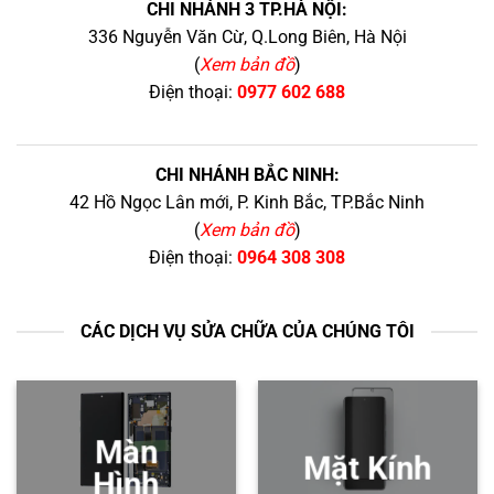
CHI NHÁNH 3 TP.HÀ NỘI:
336 Nguyễn Văn Cừ, Q.Long Biên, Hà Nội
(
Xem bản đồ
)
Điện thoại:
0977 602 688
CHI NHÁNH BẮC NINH:
42 Hồ Ngọc Lân mới, P. Kinh Bắc, TP.Bắc Ninh
(
Xem bản đồ
)
Điện thoại:
0964 308 308
CÁC DỊCH VỤ SỬA CHỮA CỦA CHÚNG TÔI
Màn
Mặt Kính
Hình