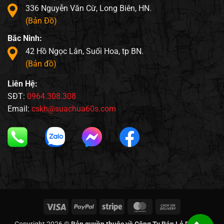
336 Nguyễn Văn Cừ, Long Biên, HN.
(Bản Đồ)
Bắc Ninh:
42 Hồ Ngọc Lân, Suối Hoa, tp BN.
(Bản đồ)
Liên Hệ:
SĐT:
0964.308.308
Email:
cskh@suachua60s.com
Visa
PayPal
Stripe
MasterCard
Cash
On