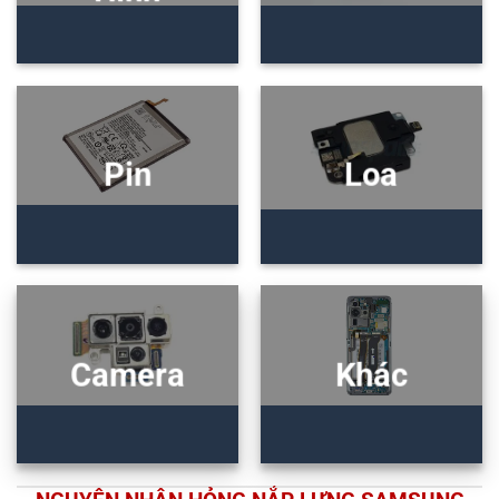
Pin
Loa
Camera
Khác