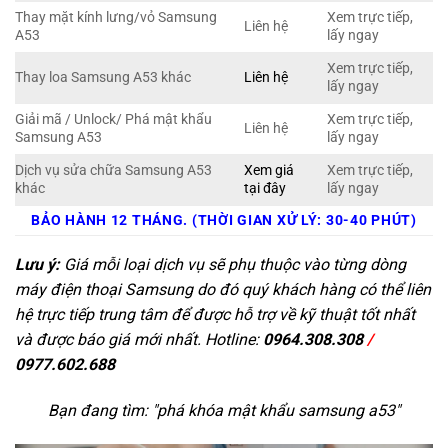
Thay mặt kính lưng/vỏ Samsung
Xem trực tiếp,
Liên hệ
A53
lấy ngay
Xem trực tiếp,
Thay loa Samsung A53 khác
Liên hệ
lấy ngay
Giải mã / Unlock/ Phá mật khẩu
Xem trực tiếp,
Liên hệ
Samsung A53
lấy ngay
Dịch vụ sửa chữa Samsung A53
Xem giá
Xem trực tiếp,
khác
tại đây
lấy ngay
BẢO HÀNH 12 THÁNG. (THỜI GIAN XỬ LÝ: 30-40 PHÚT)
Lưu ý:
Giá mỗi loại dịch vụ sẽ phụ thuộc vào từng dòng
máy điện thoại Samsung do đó quý khách hàng có thể liên
hệ trực tiếp trung tâm để được hỗ trợ về kỹ thuật tốt nhất
và được báo giá mới nhất. Hotline:
0964.308.308
/
0977.602.688
Bạn đang tìm: "
phá khóa mật khẩu samsung a53
"