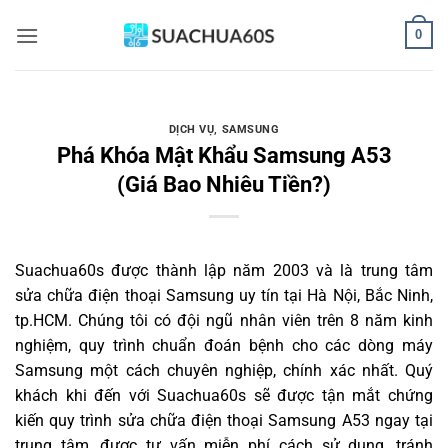
Bỏ
0
qua
nội
dung
DỊCH VỤ
,
SAMSUNG
Phá Khóa Mật Khẩu Samsung A53
(Giá Bao Nhiêu Tiền?)
Suachua60s
được thành lập năm 2003 và là trung tâm
sửa chữa điện thoại Samsung uy tín tại Hà Nội, Bắc Ninh,
tp.HCM. Chúng tôi có đội ngũ nhân viên trên 8 năm kinh
nghiệm, quy trình chuẩn đoán bệnh cho các dòng máy
Samsung một cách chuyên nghiệp, chính xác nhất. Quý
khách khi đến với Suachua60s sẽ được tận mắt chứng
kiến quy trình sửa chữa điện thoại Samsung A53 ngay tại
trung tâm, được tư vấn miễn phí cách sử dụng, tránh