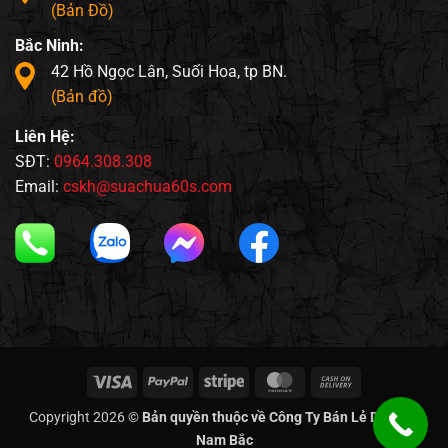
(Bản Đồ)
Bắc Ninh:
42 Hồ Ngọc Lân, Suối Hoa, tp BN.
(Bản đồ)
Liên Hệ:
SĐT:
0964.308.308
Email:
cskh@suachua60s.com
Visa
PayPal
Stripe
MasterCard
Cash
On
Copyright 2026 ©
Bản quyền thuộc về Công Ty Bán Lẻ Di Động
Delivery
Nam Bắc