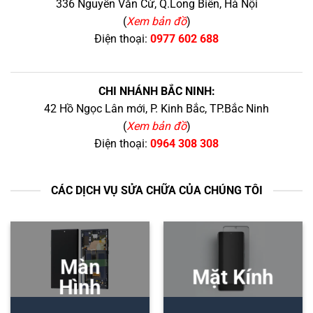
336 Nguyễn Văn Cừ, Q.Long Biên, Hà Nội
(
Xem bản đồ
)
Điện thoại:
0977 602 688
CHI NHÁNH BẮC NINH:
42 Hồ Ngọc Lân mới, P. Kinh Bắc, TP.Bắc Ninh
(
Xem bản đồ
)
Điện thoại:
0964 308 308
CÁC DỊCH VỤ SỬA CHỮA CỦA CHÚNG TÔI
Màn
Mặt Kính
Hình