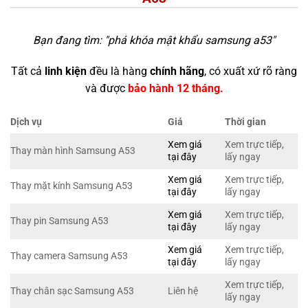
Bạn đang tìm: "
phá khóa mật khẩu samsung a53
"
Tất cả
linh kiện
đều là hàng
chính hãng
, có xuất xứ rõ ràng
và được
bảo hành 12 tháng.
Dịch vụ
Giá
Thời gian
Xem giá
Xem trực tiếp,
Thay màn hình Samsung A53
tại đây
lấy ngay
Xem giá
Xem trực tiếp,
Thay mặt kính Samsung A53
tại đây
lấy ngay
Xem giá
Xem trực tiếp,
Thay pin Samsung A53
tại đây
lấy ngay
Xem giá
Xem trực tiếp,
Thay camera Samsung A53
tại đây
lấy ngay
Xem trực tiếp,
Thay chân sạc Samsung A53
Liên hệ
lấy ngay