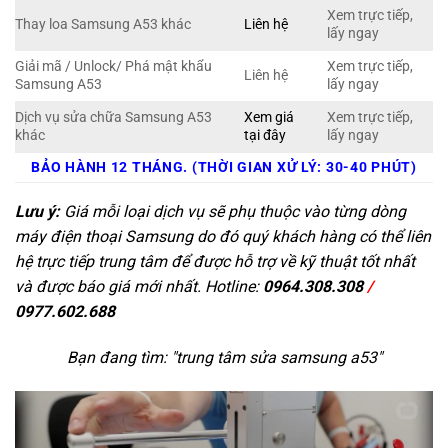
Xem trực tiếp,
Thay loa Samsung A53 khác
Liên hệ
lấy ngay
Giải mã / Unlock/ Phá mật khẩu
Xem trực tiếp,
Liên hệ
Samsung A53
lấy ngay
Dịch vụ sửa chữa Samsung A53
Xem giá
Xem trực tiếp,
khác
tại đây
lấy ngay
BẢO HÀNH 12 THÁNG. (THỜI GIAN XỬ LÝ: 30-40 PHÚT)
Lưu ý:
Giá mỗi loại dịch vụ sẽ phụ thuộc vào từng dòng
máy điện thoại Samsung do đó quý khách hàng có thể liên
hệ trực tiếp trung tâm để được hỗ trợ về kỹ thuật tốt nhất
và được báo giá mới nhất. Hotline:
0964.308.308
/
0977.602.688
Bạn đang tìm: "
trung tâm sửa samsung a53
"