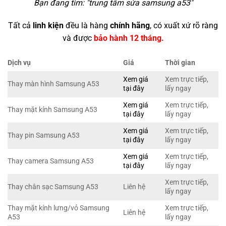
Bạn đang tìm: "
trung tâm sửa samsung a53
"
Tất cả
linh kiện
đều là hàng
chính hãng
, có xuất xứ rõ ràng
và được
bảo hành 12 tháng.
Dịch vụ
Giá
Thời gian
Xem giá
Xem trực tiếp,
Thay màn hình Samsung A53
tại đây
lấy ngay
Xem giá
Xem trực tiếp,
Thay mặt kính Samsung A53
tại đây
lấy ngay
Xem giá
Xem trực tiếp,
Thay pin Samsung A53
tại đây
lấy ngay
Xem giá
Xem trực tiếp,
Thay camera Samsung A53
tại đây
lấy ngay
Xem trực tiếp,
Thay chân sạc Samsung A53
Liên hệ
lấy ngay
Thay mặt kính lưng/vỏ Samsung
Xem trực tiếp,
Liên hệ
A53
lấy ngay