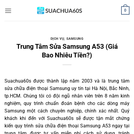
Bỏ
0
qua
nội
dung
DỊCH VỤ
,
SAMSUNG
Trung Tâm Sửa Samsung A53 (Giá
Bao Nhiêu Tiền?)
Suachua60s
được thành lập năm 2003 và là trung tâm
sửa chữa điện thoại Samsung uy tín tại Hà Nội, Bắc Ninh,
tp.HCM. Chúng tôi có đội ngũ nhân viên trên 8 năm kinh
nghiệm, quy trình chuẩn đoán bệnh cho các dòng máy
Samsung một cách chuyên nghiệp, chính xác nhất. Quý
khách khi đến với Suachua60s sẽ được tận mắt chứng
kiến quy trình sửa chữa điện thoại Samsung A53 ngay tại
trung tâm, được tư vấn miễn phí cách sử dụng, tránh