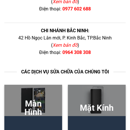
(
Xem bản đồ
)
Điện thoại:
0977 602 688
CHI NHÁNH BẮC NINH:
42 Hồ Ngọc Lân mới, P. Kinh Bắc, TP.Bắc Ninh
(
Xem bản đồ
)
Điện thoại:
0964 308 308
CÁC DỊCH VỤ SỬA CHỮA CỦA CHÚNG TÔI
Màn
Mặt Kính
Hình