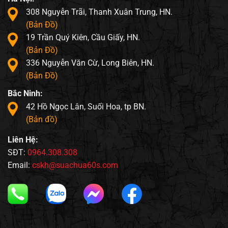
308 Nguyễn Trãi, Thanh Xuân Trung, HN.
(Bản Đồ)
19 Trần Quý Kiên, Cầu Giấy, HN.
(Bản Đồ)
336 Nguyễn Văn Cừ, Long Biên, HN.
(Bản Đồ)
Bắc Ninh:
42 Hồ Ngọc Lân, Suối Hoa, tp BN.
(Bản đồ)
Liên Hệ:
SĐT:
0964.308.308
Email:
cskh@suachua60s.com