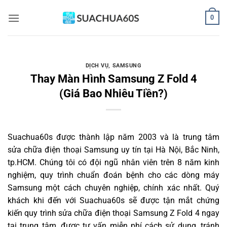
Bỏ
0
qua
nội
dung
DỊCH VỤ
,
SAMSUNG
Thay Màn Hình Samsung Z Fold 4
(Giá Bao Nhiêu Tiền?)
Suachua60s
được thành lập năm 2003 và là trung tâm
sửa chữa điện thoại Samsung uy tín tại Hà Nội, Bắc Ninh,
tp.HCM. Chúng tôi có đội ngũ nhân viên trên 8 năm kinh
nghiệm, quy trình chuẩn đoán bệnh cho các dòng máy
Samsung một cách chuyên nghiệp, chính xác nhất. Quý
khách khi đến với Suachua60s sẽ được tận mắt chứng
kiến quy trình sửa chữa điện thoại Samsung Z Fold 4 ngay
tại trung tâm, được tư vấn miễn phí cách sử dụng, tránh