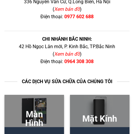
336 Nguyễn Văn Cừ, Q.Long Biên, Hà Nội
(
Xem bản đồ
)
Điện thoại:
0977 602 688
CHI NHÁNH BẮC NINH:
42 Hồ Ngọc Lân mới, P. Kinh Bắc, TP.Bắc Ninh
(
Xem bản đồ
)
Điện thoại:
0964 308 308
CÁC DỊCH VỤ SỬA CHỮA CỦA CHÚNG TÔI
Màn
Mặt Kính
Hình