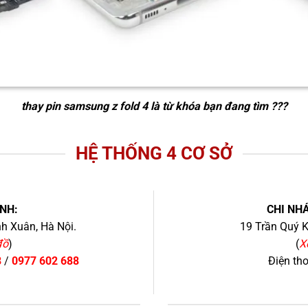
thay pin samsung z fold 4
là từ khóa bạn đang tìm ???
HỆ THỐNG 4 CƠ SỞ
NH:
CHI NHÁ
h Xuân, Hà Nội.
19 Trần Quý K
đồ
)
(
X
8
/
0977 602 688
Điện th
+