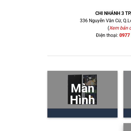
CHI NHÁNH 3 TP
336 Nguyễn Văn Cừ, Q.Lo
(
Xem bản 
Điện thoại:
0977
Màn
Hình