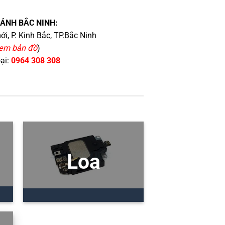
HÁNH BẮC NINH:
i, P. Kinh Bắc, TP.Bắc Ninh
em bản đồ
)
oại:
0964 308 308
Loa