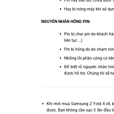
Pin hay báo ảo, chưa dưới 
Hay bị nóng máy khi sử dụ
NGUYÊN NHÂN HỎNG PIN:
Pin bị chai pin do khách 
liên tục …)
Pin bị hỏng do do chạm nón
Những lỗi phần cứng có liê
Để biết rõ nguyên nhân hỏ
được hỗ trợ. Chúng tôi sẽ t
Khi mới mua Samsung Z Fold 4 về, 
được. Bạn không cần sạc 3 lần đầu ti