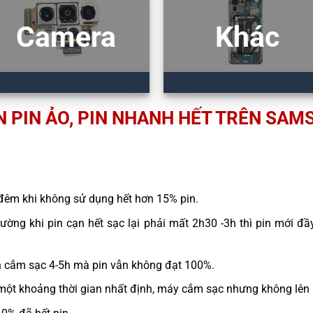
Camera
Khác
 PIN ẢO, PIN NHANH HẾT TRÊN SAMS
đêm khi không sử dụng hết hơn 15% pin.
ường khi pin cạn hết sạc lại phải mất 2h30 -3h thì pin mới đầy
n cắm sạc 4-5h mà pin vẫn không đạt 100%.
một khoảng thời gian nhất định, máy cắm sạc nhưng không lên