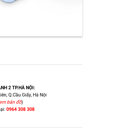
NH 2 TP.HÀ NỘI:
iên, Q.Cầu Giấy, Hà Nội
em bản đồ
)
oại:
0964 308 308