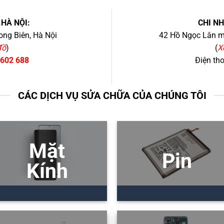
.HÀ NỘI:
CHI N
ng Biên, Hà Nội
42 Hồ Ngọc Lân mớ
đồ
)
(
X
 602 688
Điện th
CÁC DỊCH VỤ SỬA CHỮA CỦA CHÚNG TÔI
Mặt
Pin
Kính