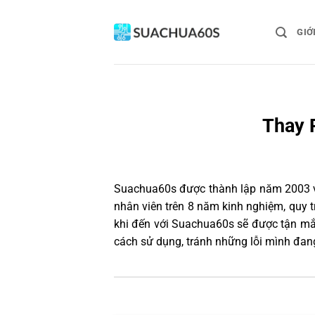
Bỏ
qua
GIỚ
nội
dung
Thay 
Suachua60s
được thành lập năm 2003 và
nhân viên trên 8 năm kinh nghiệm, quy
khi đến với Suachua60s sẽ được tận mắt
cách sử dụng, tránh những lỗi mình đan