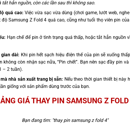
tắt hẳn nguồn, còn các lần sau thì không sao.
độ quá cao:
Việc vừa sạc vừa dùng (chơi game, lướt web, nghe 
t độ Samsung Z Fold 4 quá cao, cũng như tuổi thọ viên pin của
ếu:
Hạn chế để pin ở tình trạng quá thấp, hoặc tắt hẳn nguồn vì
 gian dài:
Khi pin hết sạch hiệu điện thế của pin sẽ xuống thấp,
pin không còn nhận sạc nữa, “Pin chết”. Bạn nên sạc đầy pin và
1 – 2 tuần).
mà nhà sản xuất trang bị sẵn:
Nếu theo thời gian thiết bị này 
gần giống với sản phẩm dùng trước của bạn.
ẢNG GIÁ THAY PIN SAMSUNG Z FOLD
Bạn đang tìm: "
thay pin samsung z fold 4
"