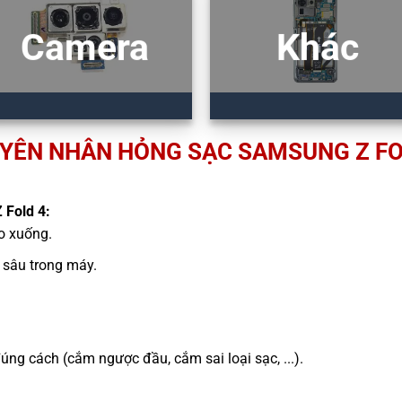
Camera
Khác
YÊN NHÂN HỎNG SẠC SAMSUNG Z FO
 Fold 4:
ao xuống.
sâu trong máy.
g cách (cắm ngược đầu, cắm sai loại sạc, ...).