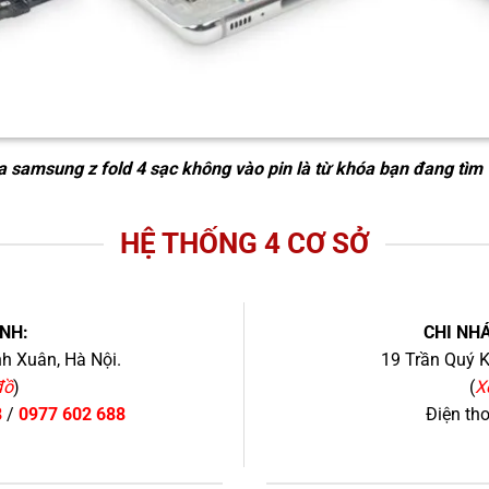
a samsung z fold 4 sạc không vào pin
là từ khóa bạn đang tìm 
HỆ THỐNG 4 CƠ SỞ
NH:
CHI NHÁ
h Xuân, Hà Nội.
19 Trần Quý K
đồ
)
(
X
8
/
0977 602 688
Điện th
+