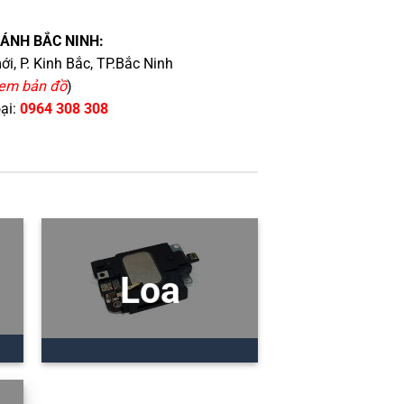
HÁNH BẮC NINH:
i, P. Kinh Bắc, TP.Bắc Ninh
em bản đồ
)
oại:
0964 308 308
Loa