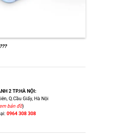
???
NH 2 TP.HÀ NỘI:
iên, Q.Cầu Giấy, Hà Nội
em bản đồ
)
oại:
0964 308 308