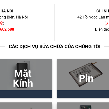
.HÀ NỘI:
CHI N
ng Biên, Hà Nội
42 Hồ Ngọc Lân mớ
đồ
)
(
X
 602 688
Điện th
CÁC DỊCH VỤ SỬA CHỮA CỦA CHÚNG TÔI
Mặt
Pin
Kính