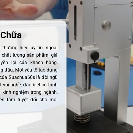
 Chữa
thương hiệu uy tín, ngoài
ề chất lượng sản phẩm, giá
uyền lợi của khách hàng,
 đầu. Một yếu tố tạo dựng
 của Suachua60s là đội ngũ
 với nghề, đặc biệt có trình
 kinh nghiệm trong ngành,
ên tâm tuyệt đối cho mọi