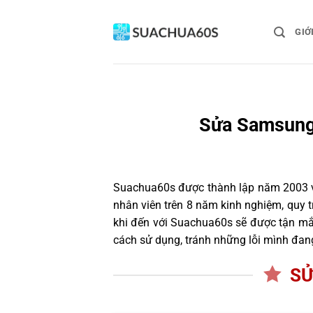
Bỏ
qua
GIỚ
nội
dung
Sửa Samsung 
Suachua60s
được thành lập năm 2003 và
nhân viên trên 8 năm kinh nghiệm, quy
khi đến với Suachua60s sẽ được tận mắt
cách sử dụng, tránh những lỗi mình đan
SỬ