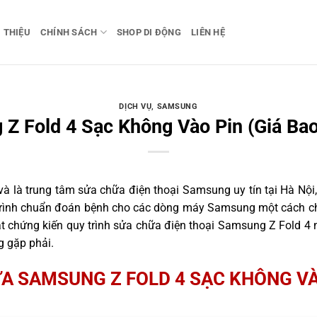
I THIỆU
CHÍNH SÁCH
SHOP DI ĐỘNG
LIÊN HỆ
DỊCH VỤ
,
SAMSUNG
Z Fold 4 Sạc Không Vào Pin (Giá Bao
 là trung tâm sửa chữa điện thoại Samsung uy tín tại Hà Nội,
 trình chuẩn đoán bệnh cho các dòng máy Samsung một cách ch
 chứng kiến quy trình sửa chữa điện thoại Samsung Z Fold 4 n
g gặp phải.
A SAMSUNG Z FOLD 4 SẠC KHÔNG VÀ