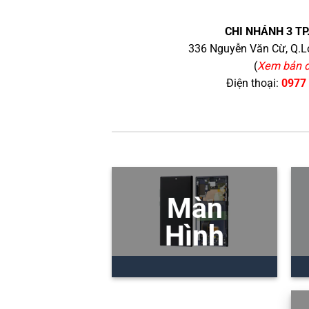
CHI NHÁNH 3 TP
336 Nguyễn Văn Cừ, Q.Lo
(
Xem bản 
Điện thoại:
0977
Màn
Hình