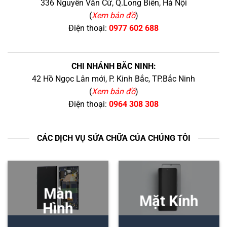
336 Nguyễn Văn Cừ, Q.Long Biên, Hà Nội
(
Xem bản đồ
)
Điện thoại:
0977 602 688
CHI NHÁNH BẮC NINH:
42 Hồ Ngọc Lân mới, P. Kinh Bắc, TP.Bắc Ninh
(
Xem bản đồ
)
Điện thoại:
0964 308 308
CÁC DỊCH VỤ SỬA CHỮA CỦA CHÚNG TÔI
Màn
Mặt Kính
Hình