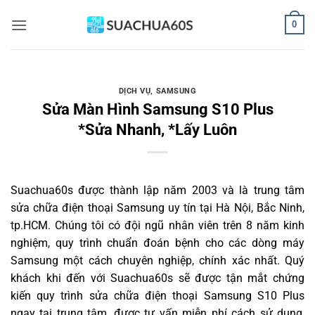
Bỏ
0
qua
nội
dung
DỊCH VỤ
,
SAMSUNG
Sửa Màn Hình Samsung S10 Plus
*Sửa Nhanh, *Lấy Luôn
Suachua60s
được thành lập năm 2003 và là trung tâm
sửa chữa điện thoại Samsung uy tín tại Hà Nội, Bắc Ninh,
tp.HCM. Chúng tôi có đội ngũ nhân viên trên 8 năm kinh
nghiệm, quy trình chuẩn đoán bệnh cho các dòng máy
Samsung một cách chuyên nghiệp, chính xác nhất. Quý
khách khi đến với Suachua60s sẽ được tận mắt chứng
kiến quy trình sửa chữa điện thoại Samsung S10 Plus
ngay tại trung tâm, được tư vấn miễn phí cách sử dụng,