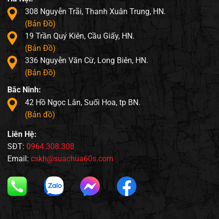
308 Nguyễn Trãi, Thanh Xuân Trung, HN.
(Bản Đồ)
19 Trần Quý Kiên, Cầu Giấy, HN.
(Bản Đồ)
336 Nguyễn Văn Cừ, Long Biên, HN.
(Bản Đồ)
Bắc Ninh:
42 Hồ Ngọc Lân, Suối Hoa, tp BN.
(Bản đồ)
Liên Hệ:
SĐT:
0964.308.308
Email:
cskh@suachua60s.com