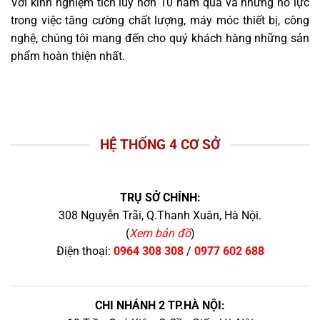
Với kinh nghiệm tích lũy hơn 10 năm qua và những nỗ lực
trong việc tăng cường chất lượng, máy móc thiết bị, công
nghệ, chúng tôi mang đến cho quý khách hàng những sản
phẩm hoàn thiện nhất.
HỆ THỐNG 4 CƠ SỞ
TRỤ SỞ CHÍNH:
308 Nguyễn Trãi, Q.Thanh Xuân, Hà Nội.
(
Xem bản đồ
)
Điện thoại:
0964 308 308
/
0977 602 688
CHI NHÁNH 2 TP.HÀ NỘI: