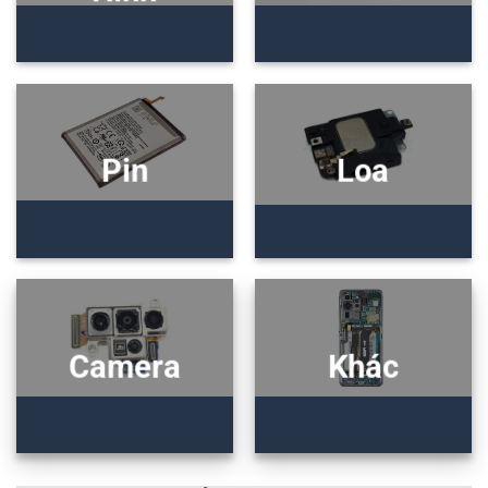
Pin
Loa
Camera
Khác