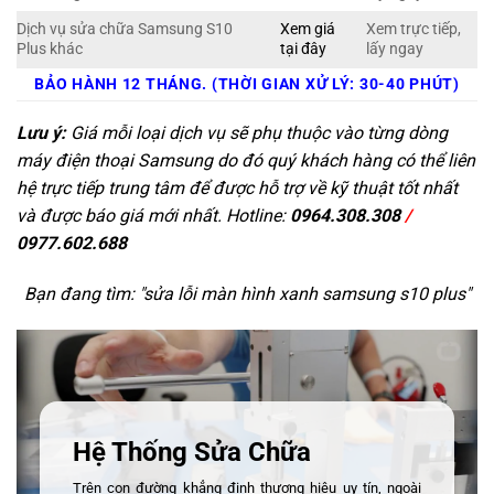
Dịch vụ sửa chữa Samsung S10
Xem giá
Xem trực tiếp,
Plus khác
tại đây
lấy ngay
BẢO HÀNH 12 THÁNG. (THỜI GIAN XỬ LÝ: 30-40 PHÚT)
Lưu ý:
Giá mỗi loại dịch vụ sẽ phụ thuộc vào từng dòng
máy điện thoại Samsung do đó quý khách hàng có thể liên
hệ trực tiếp trung tâm để được hỗ trợ về kỹ thuật tốt nhất
và được báo giá mới nhất. Hotline:
0964.308.308
/
0977.602.688
Bạn đang tìm: "
sửa lỗi màn hình xanh samsung s10 plus
"
Hệ Thống Sửa Chữa
Trên con đường khẳng định thương hiệu uy tín, ngoài