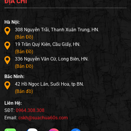
ĐỊA CHỈ
Hà Nội:
308 Nguyễn Trãi, Thanh Xuân Trung, HN.
(Bản Đồ)
19 Trần Quý Kiên, Cầu Giấy, HN.
(Bản Đồ)
336 Nguyễn Văn Cừ, Long Biên, HN.
(Bản Đồ)
Bắc Ninh:
42 Hồ Ngọc Lân, Suối Hoa, tp BN.
(Bản đồ)
Liên Hệ:
SĐT:
0964.308.308
Email:
cskh@suachua60s.com