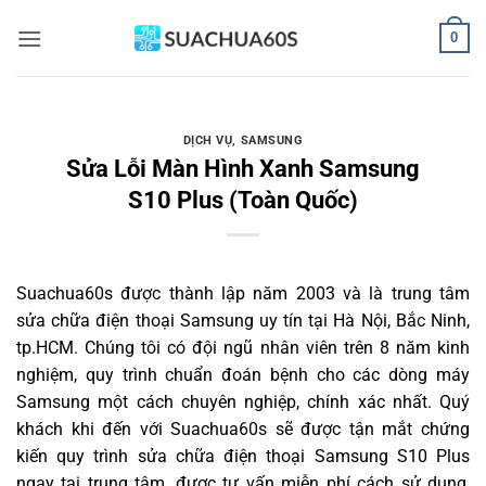
Bỏ
0
qua
nội
dung
DỊCH VỤ
,
SAMSUNG
Sửa Lỗi Màn Hình Xanh Samsung
S10 Plus (Toàn Quốc)
Suachua60s
được thành lập năm 2003 và là trung tâm
sửa chữa điện thoại Samsung uy tín tại Hà Nội, Bắc Ninh,
tp.HCM. Chúng tôi có đội ngũ nhân viên trên 8 năm kinh
nghiệm, quy trình chuẩn đoán bệnh cho các dòng máy
Samsung một cách chuyên nghiệp, chính xác nhất. Quý
khách khi đến với Suachua60s sẽ được tận mắt chứng
kiến quy trình sửa chữa điện thoại Samsung S10 Plus
ngay tại trung tâm, được tư vấn miễn phí cách sử dụng,