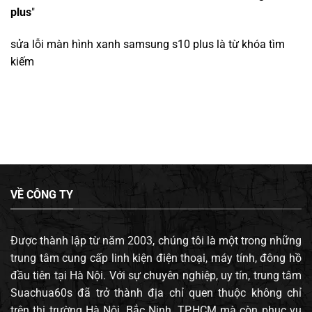
plus
"
sửa lỗi màn hình xanh samsung s10 plus
là từ khóa tìm
kiếm
VỀ CÔNG TY
Được thành lập từ năm 2003, chúng tôi là một trong những
trung tâm cung cấp linh kiện điện thoại, máy tính, đông hồ
đầu tiên tại Hà Nội. Với sự chuyên nghiệp, uy tín, trung tâm
Suachua60s đã trở thành địa chỉ quen thuộc không chỉ
trên thị trường Hà Nội, Bắc Ninh, TP.HCM mà còn phục vụ