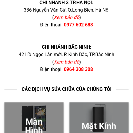
CHI NHÁNH 3 TP.HÀ NỘI:
336 Nguyễn Văn Cừ, Q.Long Biên, Hà Nội
(
Xem bản đồ
)
Điện thoại:
0977 602 688
CHI NHÁNH BẮC NINH:
42 Hồ Ngọc Lân mới, P. Kinh Bắc, TP.Bắc Ninh
(
Xem bản đồ
)
Điện thoại:
0964 308 308
CÁC DỊCH VỤ SỬA CHỮA CỦA CHÚNG TÔI
Màn
Mặt Kính
Hình