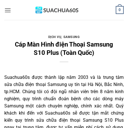
Bỏ
0
qua
nội
dung
DỊCH VỤ
,
SAMSUNG
Cáp Màn Hình điện Thoại Samsung
S10 Plus (Toàn Quốc)
Suachua60s
được thành lập năm 2003 và là trung tâm
sửa chữa điện thoại Samsung uy tín tại Hà Nội, Bắc Ninh,
tp.HCM. Chúng tôi có đội ngũ nhân viên trên 8 năm kinh
nghiệm, quy trình chuẩn đoán bệnh cho các dòng máy
Samsung một cách chuyên nghiệp, chính xác nhất. Quý
khách khi đến với Suachua60s sẽ được tận mắt chứng
kiến quy trình sửa chữa điện thoại Samsung S10 Plus
ngay tại trung tâm, được tư vấn miễn phí cách sử dụng,