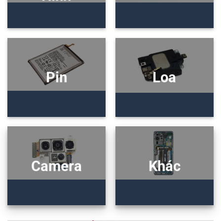
Pin
Loa
Camera
Khác