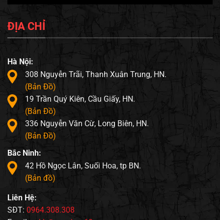
ĐỊA CHỈ
Hà Nội:
308 Nguyễn Trãi, Thanh Xuân Trung, HN.
(Bản Đồ)
19 Trần Quý Kiên, Cầu Giấy, HN.
(Bản Đồ)
336 Nguyễn Văn Cừ, Long Biên, HN.
(Bản Đồ)
Bắc Ninh:
42 Hồ Ngọc Lân, Suối Hoa, tp BN.
(Bản đồ)
Liên Hệ:
SĐT:
0964.308.308