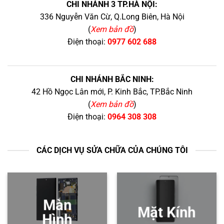
CHI NHÁNH 3 TP.HÀ NỘI:
336 Nguyễn Văn Cừ, Q.Long Biên, Hà Nội
(
Xem bản đồ
)
Điện thoại:
0977 602 688
CHI NHÁNH BẮC NINH:
42 Hồ Ngọc Lân mới, P. Kinh Bắc, TP.Bắc Ninh
(
Xem bản đồ
)
Điện thoại:
0964 308 308
CÁC DỊCH VỤ SỬA CHỮA CỦA CHÚNG TÔI
Màn
Mặt Kính
Hình