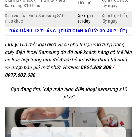
Giải mã / Unlock/ Phá mật khẩu
Xem trực tiếp,
Liên hệ
Samsung S10 Plus
lấy ngay
Dịch vụ sửa chữa Samsung S10
Xem giá
Xem trực tiếp,
Plus khác
tại đây
lấy ngay
BẢO HÀNH 12 THÁNG. (THỜI GIAN XỬ LÝ: 30-40 PHÚT)
Lưu ý:
Giá mỗi loại dịch vụ sẽ phụ thuộc vào từng dòng
máy điện thoại Samsung do đó quý khách hàng có thể liên
hệ trực tiếp trung tâm để được hỗ trợ về kỹ thuật tốt nhất
và được báo giá mới nhất. Hotline:
0964.308.308
/
0977.602.688
Bạn đang tìm: "
cáp màn hình điện thoại samsung s10
plus
"