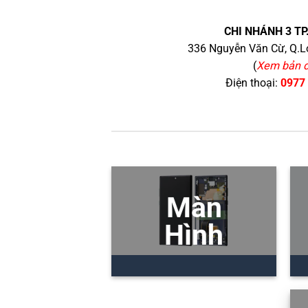
CHI NHÁNH 3 TP
336 Nguyễn Văn Cừ, Q.Lo
(
Xem bản 
Điện thoại:
0977
Màn
Hình