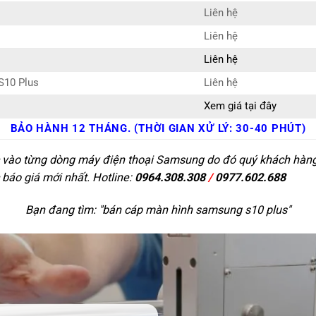
Liên hệ
Liên hệ
Liên hệ
S10 Plus
Liên hệ
Xem giá tại đây
BẢO HÀNH 12 THÁNG. (THỜI GIAN XỬ LÝ: 30-40 PHÚT)
c vào từng dòng máy điện thoại Samsung do đó quý khách hàng c
 báo giá mới nhất. Hotline:
0964.308.308
/
0977.602.688
Bạn đang tìm: "
bán cáp màn hình samsung s10 plus
"