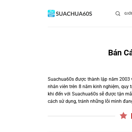
Bỏ
qua
GIỚ
nội
dung
Bán Cá
Suachua60s
được thành lập năm 2003 và
nhân viên trên 8 năm kinh nghiệm, quy
khi đến với Suachua60s sẽ được tận mắt
cách sử dụng, tránh những lỗi mình đan