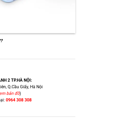
??
NH 2 TP.HÀ NỘI:
iên, Q.Cầu Giấy, Hà Nội
em bản đồ
)
oại:
0964 308 308