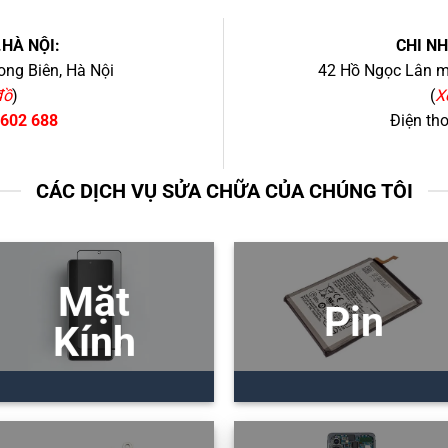
.HÀ NỘI:
CHI N
ng Biên, Hà Nội
42 Hồ Ngọc Lân mớ
đồ
)
(
X
 602 688
Điện th
CÁC DỊCH VỤ SỬA CHỮA CỦA CHÚNG TÔI
Mặt
Pin
Kính