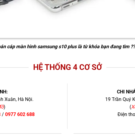
án cáp màn hình samsung s10 plus
là từ khóa bạn đang tìm ?
HỆ THỐNG 4 CƠ SỞ
NH:
CHI NHÁ
h Xuân, Hà Nội.
19 Trần Quý K
đồ
)
(
X
8
/
0977 602 688
Điện th
+