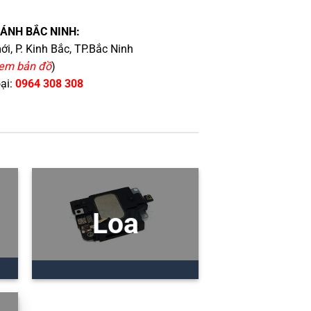
HÁNH BẮC NINH:
i, P. Kinh Bắc, TP.Bắc Ninh
em bản đồ
)
oại:
0964 308 308
Loa