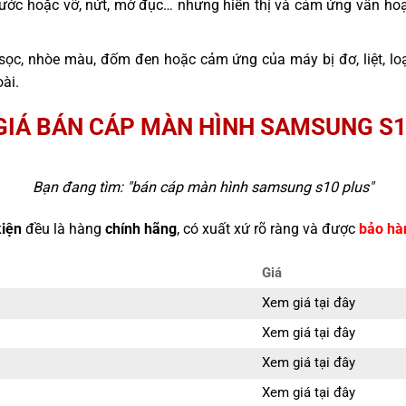
ước hoặc vỡ, nứt, mờ đục… nhưng hiển thị và cảm ứng vẫn hoạ
sọc, nhòe màu, đốm đen hoặc cảm ứng của máy bị đơ, liệt, l
ài.
GIÁ BÁN CÁP MÀN HÌNH SAMSUNG S1
Bạn đang tìm: "
bán cáp màn hình samsung s10 plus
"
kiện
đều là hàng
chính hãng
, có xuất xứ rõ ràng và được
bảo hà
Giá
Xem giá tại đây
Xem giá tại đây
Xem giá tại đây
Xem giá tại đây