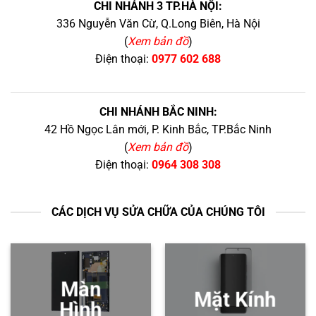
CHI NHÁNH 3 TP.HÀ NỘI:
336 Nguyễn Văn Cừ, Q.Long Biên, Hà Nội
(
Xem bản đồ
)
Điện thoại:
0977 602 688
CHI NHÁNH BẮC NINH:
42 Hồ Ngọc Lân mới, P. Kinh Bắc, TP.Bắc Ninh
(
Xem bản đồ
)
Điện thoại:
0964 308 308
CÁC DỊCH VỤ SỬA CHỮA CỦA CHÚNG TÔI
Màn
Mặt Kính
Hình