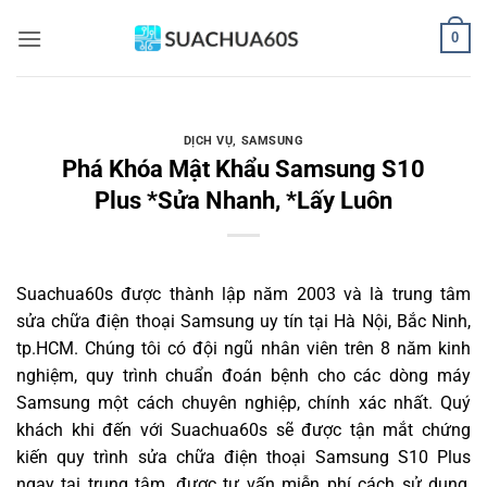
Bỏ
0
qua
nội
dung
DỊCH VỤ
,
SAMSUNG
Phá Khóa Mật Khẩu Samsung S10
Plus *Sửa Nhanh, *Lấy Luôn
Suachua60s
được thành lập năm 2003 và là trung tâm
sửa chữa điện thoại Samsung uy tín tại Hà Nội, Bắc Ninh,
tp.HCM. Chúng tôi có đội ngũ nhân viên trên 8 năm kinh
nghiệm, quy trình chuẩn đoán bệnh cho các dòng máy
Samsung một cách chuyên nghiệp, chính xác nhất. Quý
khách khi đến với Suachua60s sẽ được tận mắt chứng
kiến quy trình sửa chữa điện thoại Samsung S10 Plus
ngay tại trung tâm, được tư vấn miễn phí cách sử dụng,