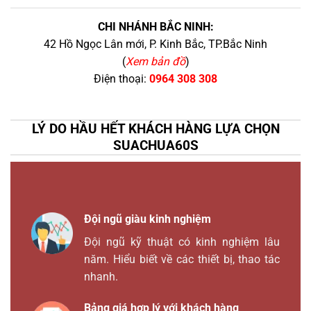
CHI NHÁNH BẮC NINH:
42 Hồ Ngọc Lân mới, P. Kinh Bắc, TP.Bắc Ninh
(
Xem bản đồ
)
Điện thoại:
0964 308 308
LÝ DO HẦU HẾT KHÁCH HÀNG LỰA CHỌN
SUACHUA60S
Đội ngũ giàu kinh nghiệm
Đội ngũ kỹ thuật có kinh nghiệm lâu
năm. Hiểu biết về các thiết bị, thao tác
nhanh.
Bảng giá hợp lý với khách hàng