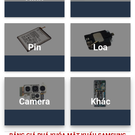
Pin
Loa
Camera
Khác