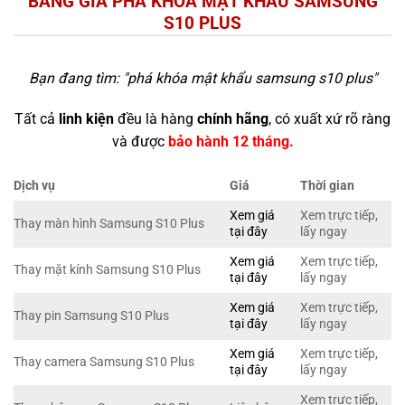
BẢNG GIÁ PHÁ KHÓA MẬT KHẨU SAMSUNG
S10 PLUS
Bạn đang tìm: "
phá khóa mật khẩu samsung s10 plus
"
Tất cả
linh kiện
đều là hàng
chính hãng
, có xuất xứ rõ ràng
và được
bảo hành 12 tháng.
Dịch vụ
Giá
Thời gian
Xem giá
Xem trực tiếp,
Thay màn hình Samsung S10 Plus
tại đây
lấy ngay
Xem giá
Xem trực tiếp,
Thay mặt kính Samsung S10 Plus
tại đây
lấy ngay
Xem giá
Xem trực tiếp,
Thay pin Samsung S10 Plus
tại đây
lấy ngay
Xem giá
Xem trực tiếp,
Thay camera Samsung S10 Plus
tại đây
lấy ngay
Xem trực tiếp,