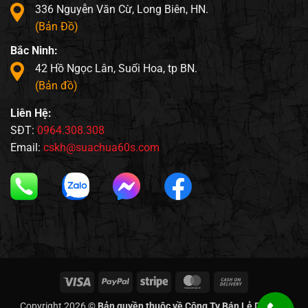
336 Nguyễn Văn Cừ, Long Biên, HN.
(Bản Đồ)
Bắc Ninh:
42 Hồ Ngọc Lân, Suối Hoa, tp BN.
(Bản đồ)
Liên Hệ:
SĐT:
0964.308.308
Email:
cskh@suachua60s.com
Visa
PayPal
Stripe
MasterCard
Cash
On
Copyright 2026 ©
Bản quyền thuộc về Công Ty Bán Lẻ Di Động