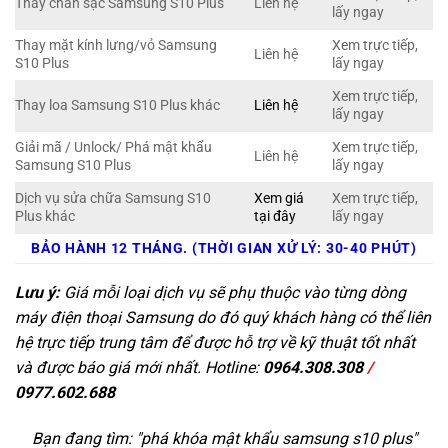
Thay chân sạc Samsung S10 Plus
Liên hệ
lấy ngay
Thay mặt kính lưng/vỏ Samsung
Xem trực tiếp,
Liên hệ
S10 Plus
lấy ngay
Xem trực tiếp,
Thay loa Samsung S10 Plus khác
Liên hệ
lấy ngay
Giải mã / Unlock/ Phá mật khẩu
Xem trực tiếp,
Liên hệ
Samsung S10 Plus
lấy ngay
Dịch vụ sửa chữa Samsung S10
Xem giá
Xem trực tiếp,
Plus khác
tại đây
lấy ngay
BẢO HÀNH 12 THÁNG. (THỜI GIAN XỬ LÝ: 30-40 PHÚT)
Lưu ý:
Giá mỗi loại dịch vụ sẽ phụ thuộc vào từng dòng
máy điện thoại Samsung do đó quý khách hàng có thể liên
hệ trực tiếp trung tâm để được hỗ trợ về kỹ thuật tốt nhất
và được báo giá mới nhất. Hotline:
0964.308.308
/
0977.602.688
Bạn đang tìm: "
phá khóa mật khẩu samsung s10 plus
"