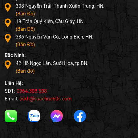
308 Nguyễn Trãi, Thanh Xuân Trung, HN.
(Bản Đồ)
19 Trần Quý Kiên, Cầu Giấy, HN.
(Bản Đồ)
336 Nguyễn Văn Cừ, Long Biên, HN.
(Bản Đồ)
Bắc Ninh:
42 Hồ Ngọc Lân, Suối Hoa, tp BN.
(Bản đồ)
Liên Hệ:
SĐT:
0964.308.308
Email:
cskh@suachua60s.com