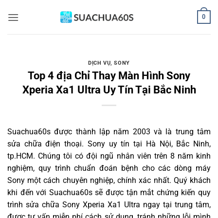
Bỏ
0
qua
nội
dung
DỊCH VỤ
,
SONY
Top 4 địa Chỉ Thay Màn Hình Sony
Xperia Xa1 Ultra Uy Tín Tại Bắc Ninh
Suachua60s
được thành lập năm 2003 và là trung tâm
sửa chữa điện thoại. Sony uy tín tại Hà Nội, Bắc Ninh,
tp.HCM. Chúng tôi có đội ngũ nhân viên trên 8 năm kinh
nghiệm, quy trình chuẩn đoán bệnh cho các dòng máy
Sony một cách chuyên nghiệp, chính xác nhất. Quý khách
khi đến với Suachua60s sẽ được tận mắt chứng kiến quy
trình sửa chữa Sony Xperia Xa1 Ultra ngay tại trung tâm,
được tư vấn miễn phí cách sử dụng, tránh những lỗi mình