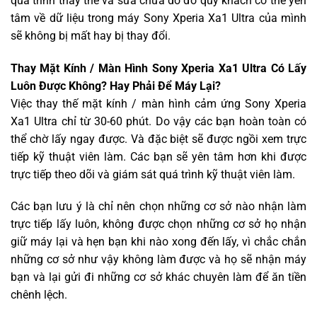
quá trình thay thế và sửa chữa do đó quý khách có thể yên
tâm về dữ liệu trong máy Sony Xperia Xa1 Ultra của mình
sẽ không bị mất hay bị thay đổi.
Thay Mặt Kính / Màn Hình Sony Xperia Xa1 Ultra Có Lấy
Luôn Được Không? Hay Phải Để Máy Lại?
Việc thay thế mặt kính / màn hình cảm ứng Sony Xperia
Xa1 Ultra chỉ từ 30-60 phút. Do vậy các bạn hoàn toàn có
thể chờ lấy ngay được. Và đặc biệt sẽ được ngồi xem trực
tiếp kỹ thuật viên làm. Các bạn sẽ yên tâm hơn khi được
trực tiếp theo dõi và giám sát quá trình kỹ thuật viên làm.
Các bạn lưu ý là chỉ nên chọn những cơ sở nào nhận làm
trực tiếp lấy luôn, không được chọn những cơ sở họ nhận
giữ máy lại và hẹn bạn khi nào xong đến lấy, vì chắc chắn
những cơ sở như vậy không làm được và họ sẽ nhận máy
bạn và lại gửi đi những cơ sở khác chuyên làm để ăn tiền
chênh lệch.