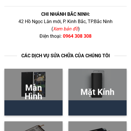
CHI NHÁNH BẮC NINH:
42 Hồ Ngọc Lân mới, P. Kinh Bắc, TP.Bắc Ninh
(
Xem bản đồ
)
Điện thoại:
0964 308 308
CÁC DỊCH VỤ SỬA CHỮA CỦA CHÚNG TÔI
Màn
Mặt Kính
Hình