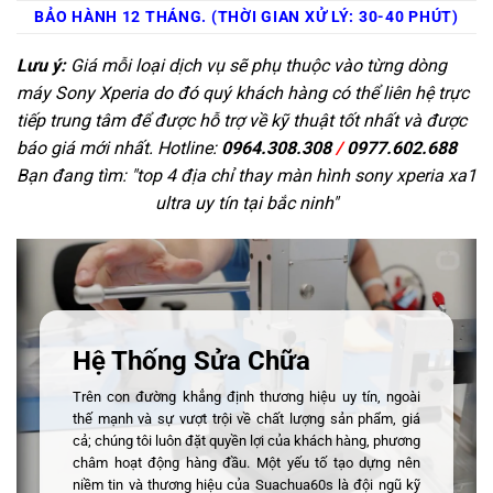
BẢO HÀNH 12 THÁNG. (THỜI GIAN XỬ LÝ: 30-40 PHÚT)
Lưu ý:
Giá mỗi loại dịch vụ sẽ phụ thuộc vào từng dòng
máy Sony Xperia do đó quý khách hàng có thể liên hệ trực
tiếp trung tâm để được hỗ trợ về kỹ thuật tốt nhất và được
báo giá mới nhất. Hotline:
0964.308.308
/
0977.602.688
Bạn đang tìm: "
top 4 địa chỉ thay màn hình sony xperia xa1
ultra uy tín tại bắc ninh
"
Hệ Thống Sửa Chữa
Trên con đường khẳng định thương hiệu uy tín, ngoài
thế mạnh và sự vượt trội về chất lượng sản phẩm, giá
cả; chúng tôi luôn đặt quyền lợi của khách hàng, phương
châm hoạt động hàng đầu. Một yếu tố tạo dựng nên
niềm tin và thương hiệu của Suachua60s là đội ngũ kỹ