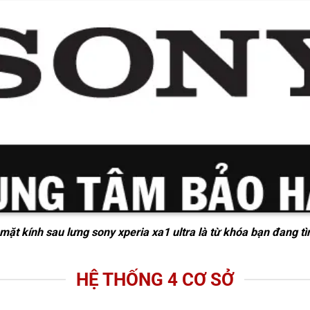
mặt kính sau lưng sony xperia xa1 ultra
là từ khóa bạn đang tì
HỆ THỐNG 4 CƠ SỞ