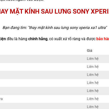
HAY MẶT KÍNH SAU LƯNG SONY XPERI
Bạn đang tìm: "
thay mặt kính sau lưng sony xperia xa1 ultra
"
kiện
đều là hàng
chính hãng
, có xuất xứ rõ ràng và được
bảo hà
Giá
Liên hệ
Liên hệ
Liên hệ
Liên hệ
Liên hệ
ra
Liên hệ
Liên hệ