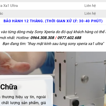
a Xa1 Ultra
Liên hệ
ác
Liên hệ
BẢO HÀNH 12 THÁNG. (THỜI GIAN XỬ LÝ: 30-40 PHÚT)
c vào từng dòng máy Sony Xperia do đó quý khách hàng có thể l
 mới nhất. Hotline:
0964.308.308
/
0977.602.688
Bạn đang tìm: "
thay mặt kính sau lưng sony xperia xa1 ultra
"
 Chữa
thương hiệu uy tín, ngoài
ề chất lượng sản phẩm, giá