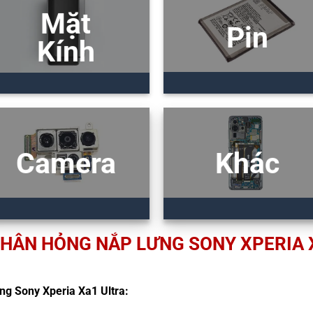
Mặt
Pin
Kính
Camera
Khác
HÂN HỎNG NẮP LƯNG SONY XPERIA 
ng Sony Xperia Xa1 Ultra: