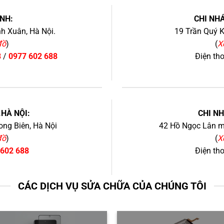
NH:
CHI NHÁ
h Xuân, Hà Nội.
19 Trần Quý K
đồ
)
(
X
8
/
0977 602 688
Điện th
+
.HÀ NỘI:
CHI N
ng Biên, Hà Nội
42 Hồ Ngọc Lân mớ
đồ
)
(
X
 602 688
Điện th
CÁC DỊCH VỤ SỬA CHỮA CỦA CHÚNG TÔI