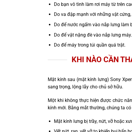
Do bạn vô tình làm rơi máy từ trên c
Do va đập mạnh với những vật cứng,
Do để nước ngấm vào nắp lưng làm b
Do để vật nặng đè vào nắp lưng máy.
Do để máy trong túi quần quá trật.
KHI NÀO CẦN TH
Mặt kính sau (mặt kính lưng) Sony Xper
sang trọng, lộng lẫy cho chủ sở hữu.
Một khi không thực hiện được chức năn
kính mới. Bằng mắt thường, chúng ta có 
Mặt kính lưng bị trầy, nứt, vỡ hoặc xư
Vết nứt, rạn, vết vỡ to khiến bụi,bẩ