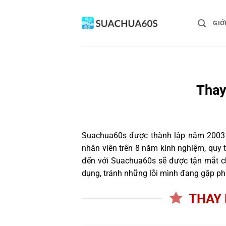
Bỏ
qua
GIỚ
nội
dung
Thay
Suachua60s
được thành lập năm 2003 và
nhân viên trên 8 năm kinh nghiệm, quy
đến với Suachua60s sẽ được tận mắt ch
dụng, tránh những lỗi mình đang gặp ph
THAY 