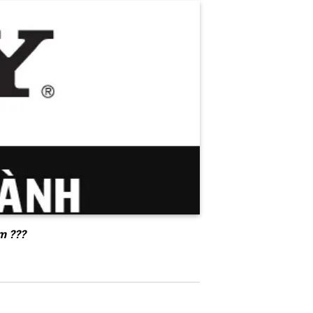
m ???