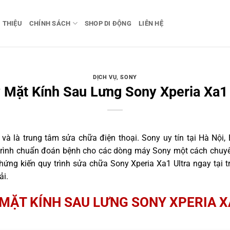
I THIỆU
CHÍNH SÁCH
SHOP DI ĐỘNG
LIÊN HỆ
DỊCH VỤ
,
SONY
 Mặt Kính Sau Lưng Sony Xperia Xa1 
 là trung tâm sửa chữa điện thoại. Sony uy tín tại Hà Nội, 
 trình chuẩn đoán bệnh cho các dòng máy Sony một cách chuyên
ứng kiến quy trình sửa chữa Sony Xperia Xa1 Ultra ngay tại t
ải.
MẶT KÍNH SAU LƯNG SONY XPERIA X