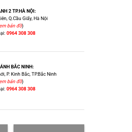
NH 2 TP.HÀ NỘI:
iên, Q.Cầu Giấy, Hà Nội
em bản đồ
)
oại:
0964 308 308
HÁNH BẮC NINH:
i, P. Kinh Bắc, TP.Bắc Ninh
em bản đồ
)
oại:
0964 308 308