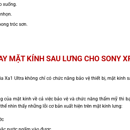
ao xuống.
 nhọn.
ong tróc sơn.
AY MẶT KÍNH SAU LƯNG CHO SONY X
ia Xa1 Ultra không chỉ có chức năng bảo vệ thiết bị, mặt kính 
g của mặt kính về cả việc bảo vệ và chức năng thẩm mỹ thì b
thể nhìn thấy những lỗi cơ bản xuất hiện trên mặt kính lưng:
ớc
n hoặc nước ngấm vào được.