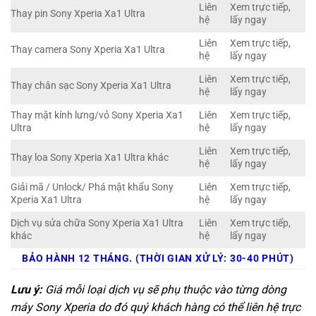
Liên
Xem trực tiếp,
Thay pin Sony Xperia Xa1 Ultra
hệ
lấy ngay
Liên
Xem trực tiếp,
Thay camera Sony Xperia Xa1 Ultra
hệ
lấy ngay
Liên
Xem trực tiếp,
Thay chân sạc Sony Xperia Xa1 Ultra
hệ
lấy ngay
Thay mặt kính lưng/vỏ Sony Xperia Xa1
Liên
Xem trực tiếp,
Ultra
hệ
lấy ngay
Liên
Xem trực tiếp,
Thay loa Sony Xperia Xa1 Ultra khác
hệ
lấy ngay
Giải mã / Unlock/ Phá mật khẩu Sony
Liên
Xem trực tiếp,
Xperia Xa1 Ultra
hệ
lấy ngay
Dịch vụ sửa chữa Sony Xperia Xa1 Ultra
Liên
Xem trực tiếp,
khác
hệ
lấy ngay
BẢO HÀNH 12 THÁNG. (THỜI GIAN XỬ LÝ: 30-40 PHÚT)
Lưu ý:
Giá mỗi loại dịch vụ sẽ phụ thuộc vào từng dòng
máy Sony Xperia do đó quý khách hàng có thể liên hệ trực