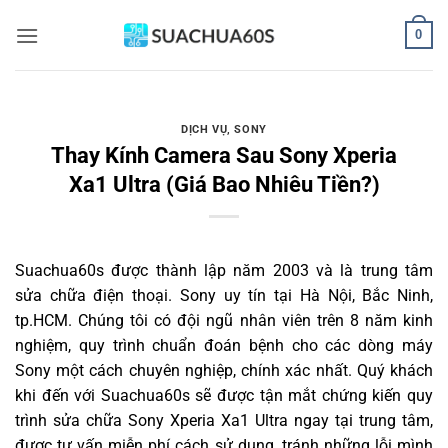
Bỏ
0
qua
nội
dung
DỊCH VỤ
,
SONY
Thay Kính Camera Sau Sony Xperia
Xa1 Ultra (Giá Bao Nhiêu Tiền?)
Suachua60s
được thành lập năm 2003 và là trung tâm
sửa chữa điện thoại. Sony uy tín tại Hà Nội, Bắc Ninh,
tp.HCM. Chúng tôi có đội ngũ nhân viên trên 8 năm kinh
nghiệm, quy trình chuẩn đoán bệnh cho các dòng máy
Sony một cách chuyên nghiệp, chính xác nhất. Quý khách
khi đến với Suachua60s sẽ được tận mắt chứng kiến quy
trình sửa chữa Sony Xperia Xa1 Ultra ngay tại trung tâm,
được tư vấn miễn phí cách sử dụng, tránh những lỗi mình