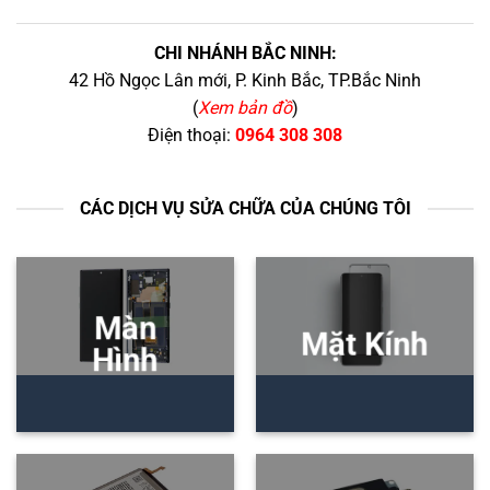
CHI NHÁNH BẮC NINH:
42 Hồ Ngọc Lân mới, P. Kinh Bắc, TP.Bắc Ninh
(
Xem bản đồ
)
Điện thoại:
0964 308 308
CÁC DỊCH VỤ SỬA CHỮA CỦA CHÚNG TÔI
Màn
Mặt Kính
Hình