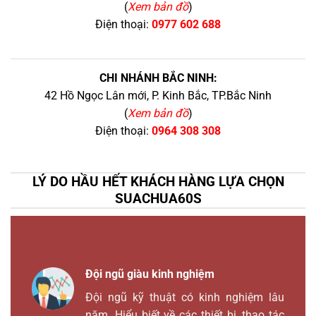
(
Xem bản đồ
)
Điện thoại:
0977 602 688
CHI NHÁNH BẮC NINH:
42 Hồ Ngọc Lân mới, P. Kinh Bắc, TP.Bắc Ninh
(
Xem bản đồ
)
Điện thoại:
0964 308 308
LÝ DO HẦU HẾT KHÁCH HÀNG LỰA CHỌN
SUACHUA60S
Đội ngũ giàu kinh nghiệm
Đội ngũ kỹ thuật có kinh nghiệm lâu
năm. Hiểu biết về các thiết bị, thao tác