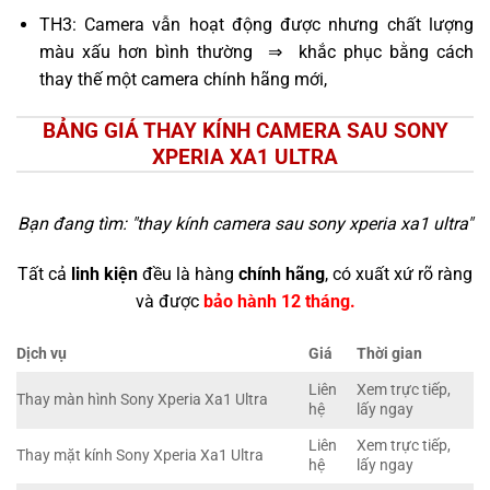
TH3: Camera vẫn hoạt động được nhưng chất lượng
màu xấu hơn bình thường ⇒ khắc phục bằng cách
thay thế một camera chính hãng mới,
BẢNG GIÁ THAY KÍNH CAMERA SAU SONY
XPERIA XA1 ULTRA
Bạn đang tìm: "
thay kính camera sau sony xperia xa1 ultra
"
Tất cả
linh kiện
đều là hàng
chính hãng
, có xuất xứ rõ ràng
và được
bảo hành 12 tháng.
Dịch vụ
Giá
Thời gian
Liên
Xem trực tiếp,
Thay màn hình Sony Xperia Xa1 Ultra
hệ
lấy ngay
Liên
Xem trực tiếp,
Thay mặt kính Sony Xperia Xa1 Ultra
hệ
lấy ngay