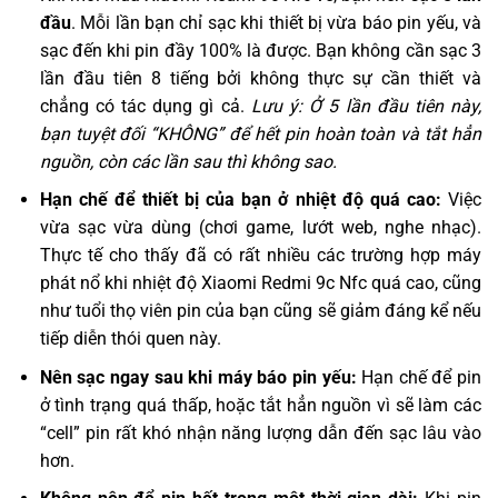
đầu
. Mỗi lần bạn chỉ sạc khi thiết bị vừa báo pin yếu, và
sạc đến khi pin đầy 100% là được. Bạn không cần sạc 3
lần đầu tiên 8 tiếng bởi không thực sự cần thiết và
chẳng có tác dụng gì cả.
Lưu ý: Ở 5 lần đầu tiên này,
bạn tuyệt đối “KHÔNG” để hết pin hoàn toàn và tắt hẳn
nguồn, còn các lần sau thì không sao.
Hạn chế để thiết bị của bạn ở nhiệt độ quá cao:
Việc
vừa sạc vừa dùng (chơi game, lướt web, nghe nhạc).
Thực tế cho thấy đã có rất nhiều các trường hợp máy
phát nổ khi nhiệt độ Xiaomi Redmi 9c Nfc quá cao, cũng
như tuổi thọ viên pin của bạn cũng sẽ giảm đáng kể nếu
tiếp diễn thói quen này.
Nên sạc ngay sau khi máy báo pin yếu:
Hạn chế để pin
ở tình trạng quá thấp, hoặc tắt hẳn nguồn vì sẽ làm các
“cell” pin rất khó nhận năng lượng dẫn đến sạc lâu vào
hơn.