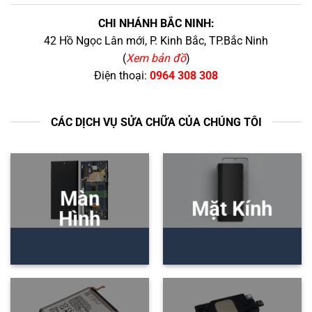
CHI NHÁNH BẮC NINH:
42 Hồ Ngọc Lân mới, P. Kinh Bắc, TP.Bắc Ninh
(
Xem bản đồ
)
Điện thoại:
0964 308 308
CÁC DỊCH VỤ SỬA CHỮA CỦA CHÚNG TÔI
Màn
Mặt Kính
Hình