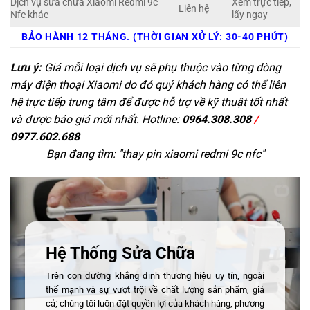
Dịch vụ sửa chữa Xiaomi Redmi 9c
Xem trực tiếp,
Liên hệ
Nfc khác
lấy ngay
BẢO HÀNH 12 THÁNG. (THỜI GIAN XỬ LÝ: 30-40 PHÚT)
Lưu ý:
Giá mỗi loại dịch vụ sẽ phụ thuộc vào từng dòng
máy điện thoại Xiaomi do đó quý khách hàng có thể liên
hệ trực tiếp trung tâm để được hỗ trợ về kỹ thuật tốt nhất
và được báo giá mới nhất. Hotline:
0964.308.308
/
0977.602.688
Bạn đang tìm: "
thay pin xiaomi redmi 9c nfc
"
Hệ Thống Sửa Chữa
Trên con đường khẳng định thương hiệu uy tín, ngoài
thế mạnh và sự vượt trội về chất lượng sản phẩm, giá
cả; chúng tôi luôn đặt quyền lợi của khách hàng, phương