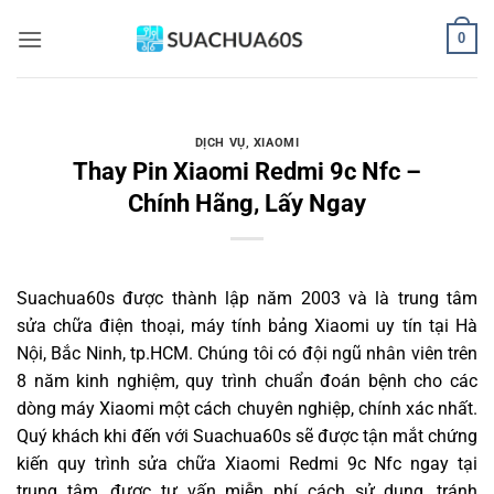
Bỏ
0
qua
nội
dung
DỊCH VỤ
,
XIAOMI
Thay Pin Xiaomi Redmi 9c Nfc –
Chính Hãng, Lấy Ngay
Suachua60s
được thành lập năm 2003 và là trung tâm
sửa chữa điện thoại, máy tính bảng Xiaomi uy tín tại Hà
Nội, Bắc Ninh, tp.HCM. Chúng tôi có đội ngũ nhân viên trên
8 năm kinh nghiệm, quy trình chuẩn đoán bệnh cho các
dòng máy Xiaomi một cách chuyên nghiệp, chính xác nhất.
Quý khách khi đến với Suachua60s sẽ được tận mắt chứng
kiến quy trình sửa chữa Xiaomi Redmi 9c Nfc ngay tại
trung tâm, được tư vấn miễn phí cách sử dụng, tránh