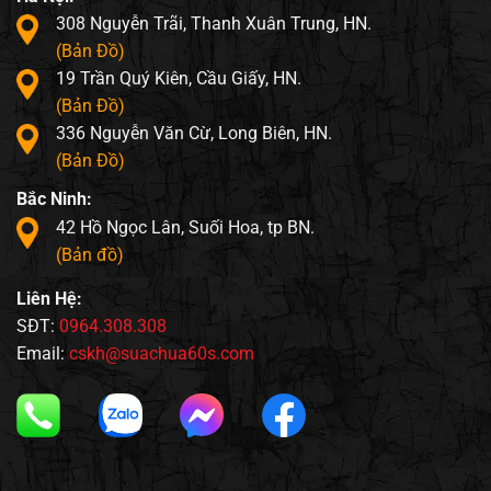
308 Nguyễn Trãi, Thanh Xuân Trung, HN.
(Bản Đồ)
19 Trần Quý Kiên, Cầu Giấy, HN.
(Bản Đồ)
336 Nguyễn Văn Cừ, Long Biên, HN.
(Bản Đồ)
Bắc Ninh:
42 Hồ Ngọc Lân, Suối Hoa, tp BN.
(Bản đồ)
Liên Hệ:
SĐT:
0964.308.308
Email:
cskh@suachua60s.com