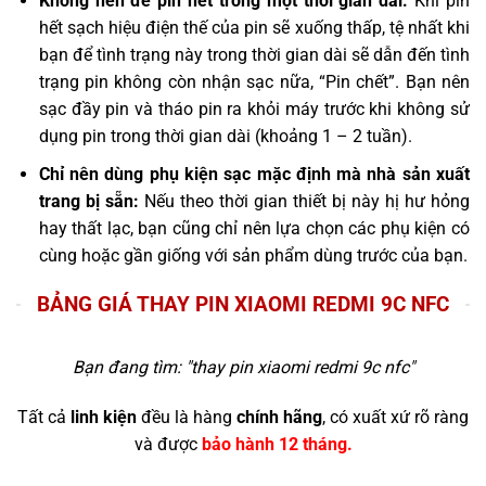
Không nên để pin hết trong một thời gian dài:
Khi pin
hết sạch hiệu điện thế của pin sẽ xuống thấp, tệ nhất khi
bạn để tình trạng này trong thời gian dài sẽ dẫn đến tình
trạng pin không còn nhận sạc nữa, “Pin chết”. Bạn nên
sạc đầy pin và tháo pin ra khỏi máy trước khi không sử
dụng pin trong thời gian dài (khoảng 1 – 2 tuần).
Chỉ nên dùng phụ kiện sạc mặc định mà nhà sản xuất
trang bị sẵn:
Nếu theo thời gian thiết bị này hị hư hỏng
hay thất lạc, bạn cũng chỉ nên lựa chọn các phụ kiện có
cùng hoặc gần giống với sản phẩm dùng trước của bạn.
BẢNG GIÁ THAY PIN XIAOMI REDMI 9C NFC
Bạn đang tìm: "
thay pin xiaomi redmi 9c nfc
"
Tất cả
linh kiện
đều là hàng
chính hãng
, có xuất xứ rõ ràng
và được
bảo hành 12 tháng.