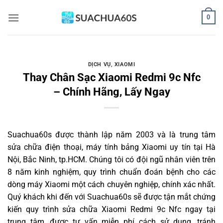
Bỏ
0
qua
nội
dung
DỊCH VỤ
,
XIAOMI
Thay Chân Sạc Xiaomi Redmi 9c Nfc
– Chính Hãng, Lấy Ngay
Suachua60s
được thành lập năm 2003 và là trung tâm
sửa chữa điện thoại, máy tính bảng Xiaomi uy tín tại Hà
Nội, Bắc Ninh, tp.HCM. Chúng tôi có đội ngũ nhân viên trên
8 năm kinh nghiệm, quy trình chuẩn đoán bệnh cho các
dòng máy Xiaomi một cách chuyên nghiệp, chính xác nhất.
Quý khách khi đến với Suachua60s sẽ được tận mắt chứng
kiến quy trình sửa chữa Xiaomi Redmi 9c Nfc ngay tại
trung tâm, được tư vấn miễn phí cách sử dụng, tránh