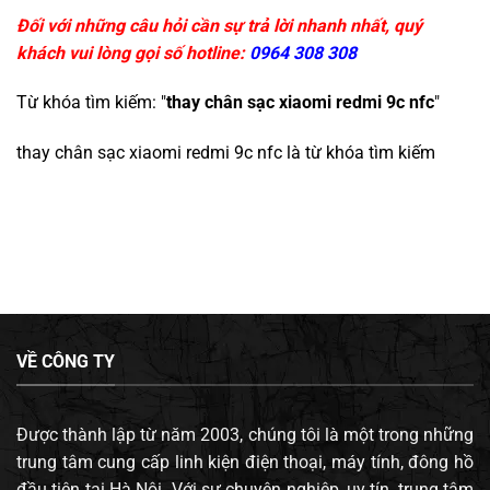
Đối với những câu hỏi cần sự trả lời nhanh nhất, quý
khách vui lòng gọi số hotline:
0964 308 308
Từ khóa tìm kiếm: "
thay chân sạc xiaomi redmi 9c nfc
"
thay chân sạc xiaomi redmi 9c nfc
là từ khóa tìm kiếm
VỀ CÔNG TY
Được thành lập từ năm 2003, chúng tôi là một trong những
trung tâm cung cấp linh kiện điện thoại, máy tính, đông hồ
đầu tiên tại Hà Nội. Với sự chuyên nghiệp, uy tín, trung tâm