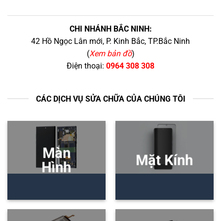
CHI NHÁNH BẮC NINH:
42 Hồ Ngọc Lân mới, P. Kinh Bắc, TP.Bắc Ninh
(
Xem bản đồ
)
Điện thoại:
0964 308 308
CÁC DỊCH VỤ SỬA CHỮA CỦA CHÚNG TÔI
Màn
Mặt Kính
Hình