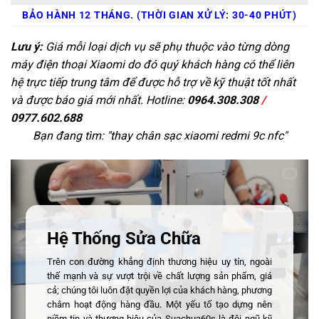
BẢO HÀNH 12 THÁNG. (THỜI GIAN XỬ LÝ: 30-40 PHÚT)
Lưu ý:
Giá mỗi loại dịch vụ sẽ phụ thuộc vào từng dòng
máy điện thoại Xiaomi do đó quý khách hàng có thể liên
hệ trực tiếp trung tâm để được hỗ trợ về kỹ thuật tốt nhất
và được báo giá mới nhất. Hotline:
0964.308.308
/
0977.602.688
Bạn đang tìm: "
thay chân sạc xiaomi redmi 9c nfc
"
Hệ Thống Sửa Chữa
Trên con đường khẳng định thương hiệu uy tín, ngoài
thế mạnh và sự vượt trội về chất lượng sản phẩm, giá
cả; chúng tôi luôn đặt quyền lợi của khách hàng, phương
châm hoạt động hàng đầu. Một yếu tố tạo dựng nên
niềm tin và thương hiệu của Suachua60s là đội ngũ kỹ