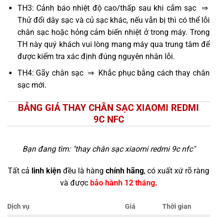
TH3: Cảnh báo nhiệt độ cao/thấp sau khi cắm sạc ⇒
Thử đổi dây sạc và củ sạc khác, nếu vẫn bị thì có thể lỗi
chân sạc hoặc hỏng cảm biến nhiệt ở trong máy. Trong
TH này quý khách vui lòng mang máy qua trung tâm để
được kiểm tra xác định đúng nguyên nhân lỗi.
TH4: Gãy chân sạc ⇒ Khắc phục bằng cách thay chân
sạc mới.
BẢNG GIÁ THAY CHÂN SẠC XIAOMI REDMI
9C NFC
Bạn đang tìm: "
thay chân sạc xiaomi redmi 9c nfc
"
Tất cả
linh kiện
đều là hàng
chính hãng
, có xuất xứ rõ ràng
và được
bảo hành 12 tháng.
Dịch vụ
Giá
Thời gian