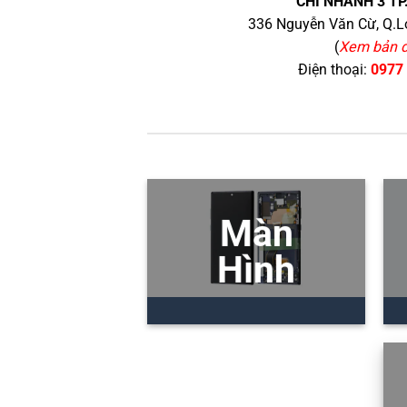
CHI NHÁNH 3 TP
336 Nguyễn Văn Cừ, Q.Lo
(
Xem bản 
Điện thoại:
0977
Màn
Hình