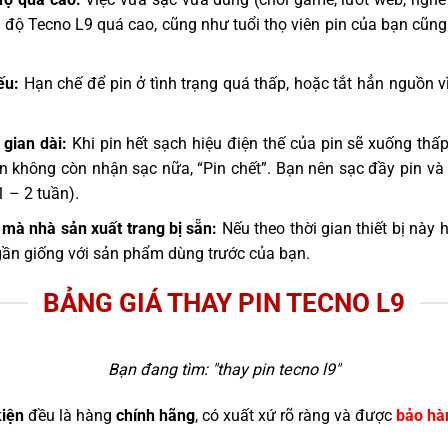
 độ Tecno L9 quá cao, cũng như tuổi thọ viên pin của bạn cũng
ếu:
Hạn chế để pin ở tình trạng quá thấp, hoặc tắt hẳn nguồn vì
 gian dài:
Khi pin hết sạch hiệu điện thế của pin sẽ xuống thấp,
pin không còn nhận sạc nữa, “Pin chết”. Bạn nên sạc đầy pin và
1 – 2 tuần).
mà nhà sản xuất trang bị sẵn:
Nếu theo thời gian thiết bị này 
gần giống với sản phẩm dùng trước của bạn.
BẢNG GIÁ THAY PIN TECNO L9
Bạn đang tìm: "
thay pin tecno l9
"
kiện
đều là hàng
chính hãng
, có xuất xứ rõ ràng và được
bảo hà