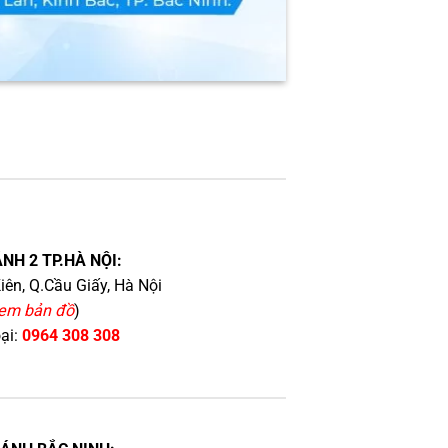
NH 2 TP.HÀ NỘI:
iên, Q.Cầu Giấy, Hà Nội
em bản đồ
)
oại:
0964 308 308