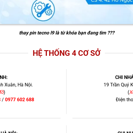
thay pin tecno l9
là từ khóa bạn đang tìm ???
HỆ THỐNG 4 CƠ SỞ
NH:
CHI NHÁ
h Xuân, Hà Nội.
19 Trần Quý K
đồ
)
(
X
8
/
0977 602 688
Điện th
+