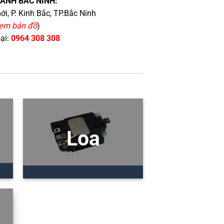
HÁNH BẮC NINH:
i, P. Kinh Bắc, TP.Bắc Ninh
em bản đồ
)
oại:
0964 308 308
Loa