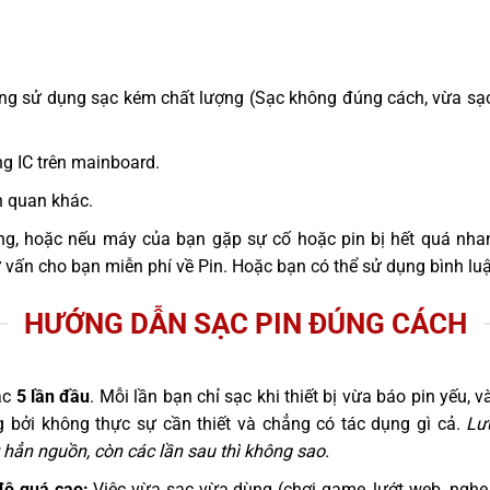
hàng sử dụng sạc kém chất lượng (Sạc không đúng cách, vừa sạ
g IC trên mainboard.
n quan khác.
ng, hoặc nếu máy của bạn gặp sự cố hoặc pin bị hết quá nha
ư vấn cho bạn miễn phí về Pin. Hoặc bạn có thể sử dụng bình lu
HƯỚNG DẪN SẠC PIN ĐÚNG CÁCH
ạc
5 lần đầu
. Mỗi lần bạn chỉ sạc khi thiết bị vừa báo pin yếu,
g bởi không thực sự cần thiết và chẳng có tác dụng gì cả.
Lư
hẳn nguồn, còn các lần sau thì không sao.
độ quá cao:
Việc vừa sạc vừa dùng (chơi game, lướt web, nghe 