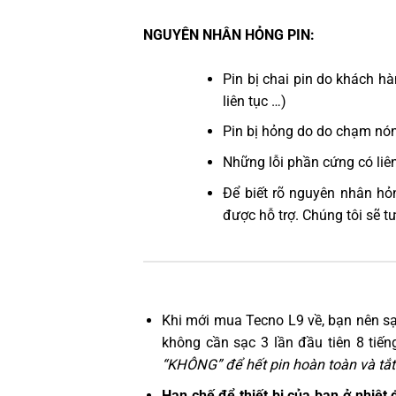
NGUYÊN NHÂN HỎNG PIN:
Pin bị chai pin do khách 
liên tục …)
Pin bị hỏng do do chạm nón
Những lỗi phần cứng có liê
Để biết rõ nguyên nhân hỏ
được hỗ trợ. Chúng tôi sẽ t
Khi mới mua Tecno L9 về, bạn nên s
không cần sạc 3 lần đầu tiên 8 tiến
“KHÔNG” để hết pin hoàn toàn và tắt 
Hạn chế để thiết bị của bạn ở nhiệt 