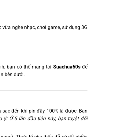
c vừa nghe nhạc, chơi game, sử dụng 3G
nh, bạn có thể mang tới
Suachua60s
để
ận bên dưới.
 và sạc đến khi pin đầy 100% là được. Bạn
u ý: Ở 5 lần đầu tiên này, bạn tuyệt đối
nhạc). Thực tế cho thấy đã có rất nhiều