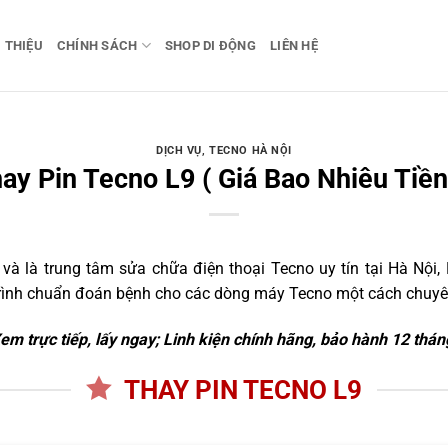
I THIỆU
CHÍNH SÁCH
SHOP DI ĐỘNG
LIÊN HỆ
DỊCH VỤ
,
TECNO HÀ NỘI
ay Pin Tecno L9 ( Giá Bao Nhiêu Tiền
 là trung tâm sửa chữa điện thoại Tecno uy tín tại Hà Nội, 
trình chuẩn đoán bệnh cho các dòng máy Tecno một cách chuyên
em trực tiếp, lấy ngay; Linh kiện chính hãng, bảo hành 12 thán
THAY PIN TECNO L9