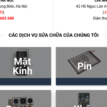
.HÀ NỘI:
CHI N
ng Biên, Hà Nội
42 Hồ Ngọc Lân mớ
đồ
)
(
X
 602 688
Điện th
CÁC DỊCH VỤ SỬA CHỮA CỦA CHÚNG TÔI
Mặt
Pin
Kính