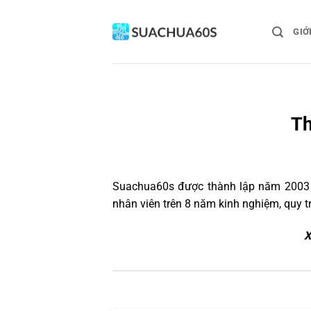
Bỏ
qua
GIỚ
nội
dung
Th
Suachua60s
được thành lập năm 2003 và
nhân viên trên 8 năm kinh nghiệm, quy 
X