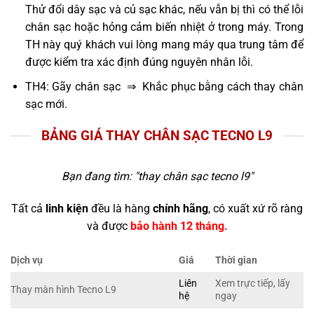
Thử đổi dây sạc và củ sạc khác, nếu vẫn bị thì có thể lỗi
chân sạc hoặc hỏng cảm biến nhiệt ở trong máy. Trong
TH này quý khách vui lòng mang máy qua trung tâm để
được kiểm tra xác định đúng nguyên nhân lỗi.
TH4: Gãy chân sạc ⇒ Khắc phục bằng cách thay chân
sạc mới.
BẢNG GIÁ THAY CHÂN SẠC TECNO L9
Bạn đang tìm: "
thay chân sạc tecno l9
"
Tất cả
linh kiện
đều là hàng
chính hãng
, có xuất xứ rõ ràng
và được
bảo hành 12 tháng.
Dịch vụ
Giá
Thời gian
Liên
Xem trực tiếp, lấy
Thay màn hình Tecno L9
hệ
ngay