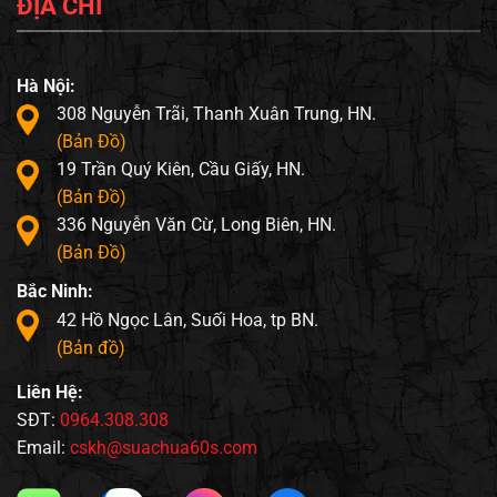
ĐỊA CHỈ
Hà Nội:
308 Nguyễn Trãi, Thanh Xuân Trung, HN.
(Bản Đồ)
19 Trần Quý Kiên, Cầu Giấy, HN.
(Bản Đồ)
336 Nguyễn Văn Cừ, Long Biên, HN.
(Bản Đồ)
Bắc Ninh:
42 Hồ Ngọc Lân, Suối Hoa, tp BN.
(Bản đồ)
Liên Hệ:
SĐT:
0964.308.308
Email:
cskh@suachua60s.com