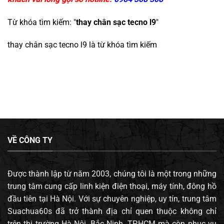
Từ khóa tìm kiếm: "
thay chân sạc tecno l9
"
thay chân sạc tecno l9
là từ khóa tìm kiếm
VỀ CÔNG TY
Được thành lập từ năm 2003, chúng tôi là một trong những
trung tâm cung cấp linh kiện điện thoại, máy tính, đông hồ
đầu tiên tại Hà Nội. Với sự chuyên nghiệp, uy tín, trung tâm
Suachua60s đã trở thành địa chỉ quen thuộc không chỉ
trên thị trường Hà Nội, Bắc Ninh, TP.HCM mà còn phục vụ