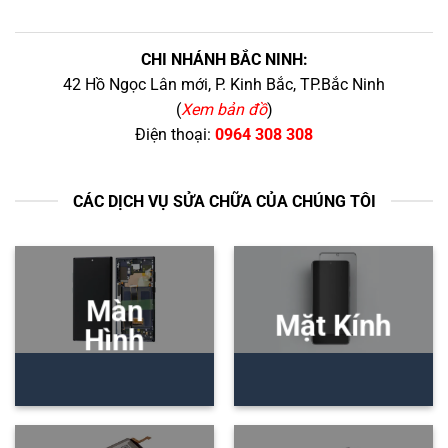
CHI NHÁNH BẮC NINH:
42 Hồ Ngọc Lân mới, P. Kinh Bắc, TP.Bắc Ninh
(
Xem bản đồ
)
Điện thoại:
0964 308 308
CÁC DỊCH VỤ SỬA CHỮA CỦA CHÚNG TÔI
Màn
Mặt Kính
Hình