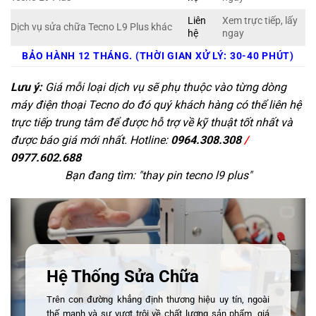
Liên
Xem trực tiếp, lấy
Dịch vụ sửa chữa Tecno L9 Plus khác
hệ
ngay
BẢO HÀNH 12 THÁNG. (THỜI GIAN XỬ LÝ: 30-40 PHÚT)
Lưu ý:
Giá mỗi loại dịch vụ sẽ phụ thuộc vào từng dòng
máy điện thoại Tecno do đó quý khách hàng có thể liên hệ
trực tiếp trung tâm để được hỗ trợ về kỹ thuật tốt nhất và
được báo giá mới nhất. Hotline:
0964.308.308
/
0977.602.688
Bạn đang tìm: "
thay pin tecno l9 plus
"
Hệ Thống Sửa Chữa
Trên con đường khẳng định thương hiệu uy tín, ngoài
thế mạnh và sự vượt trội về chất lượng sản phẩm, giá