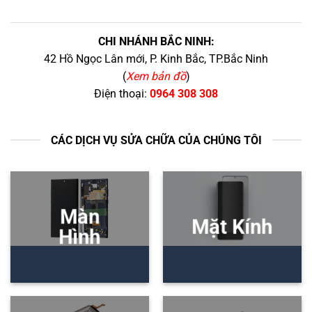
CHI NHÁNH BẮC NINH:
42 Hồ Ngọc Lân mới, P. Kinh Bắc, TP.Bắc Ninh
(
Xem bản đồ
)
Điện thoại:
0964 308 308
CÁC DỊCH VỤ SỬA CHỮA CỦA CHÚNG TÔI
Màn
Mặt Kính
Hình