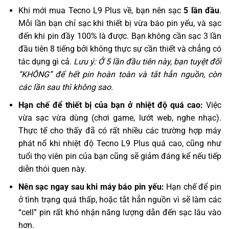
Khi mới mua Tecno L9 Plus về, bạn nên sạc
5 lần đầu
.
Mỗi lần bạn chỉ sạc khi thiết bị vừa báo pin yếu, và sạc
đến khi pin đầy 100% là được. Bạn không cần sạc 3 lần
đầu tiên 8 tiếng bởi không thực sự cần thiết và chẳng có
tác dụng gì cả.
Lưu ý: Ở 5 lần đầu tiên này, bạn tuyệt đối
“KHÔNG” để hết pin hoàn toàn và tắt hẳn nguồn, còn
các lần sau thì không sao.
Hạn chế để thiết bị của bạn ở nhiệt độ quá cao:
Việc
vừa sạc vừa dùng (chơi game, lướt web, nghe nhạc).
Thực tế cho thấy đã có rất nhiều các trường hợp máy
phát nổ khi nhiệt độ Tecno L9 Plus quá cao, cũng như
tuổi thọ viên pin của bạn cũng sẽ giảm đáng kể nếu tiếp
diễn thói quen này.
Nên sạc ngay sau khi máy báo pin yếu:
Hạn chế để pin
ở tình trạng quá thấp, hoặc tắt hẳn nguồn vì sẽ làm các
“cell” pin rất khó nhận năng lượng dẫn đến sạc lâu vào
hơn.