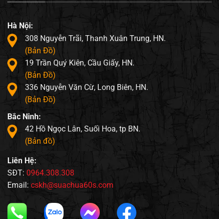
Hà Nội:
308 Nguyễn Trãi, Thanh Xuân Trung, HN.
(Bản Đồ)
19 Trần Quý Kiên, Cầu Giấy, HN.
(Bản Đồ)
336 Nguyễn Văn Cừ, Long Biên, HN.
(Bản Đồ)
Bắc Ninh:
42 Hồ Ngọc Lân, Suối Hoa, tp BN.
(Bản đồ)
Liên Hệ:
SĐT:
0964.308.308
Email:
cskh@suachua60s.com