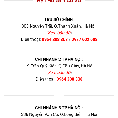
HỆ THỐNG 4 CƠ SỞ
TRỤ SỞ CHÍNH:
308 Nguyễn Trãi, Q.Thanh Xuân, Hà Nội.
(
Xem bản đồ
)
Điện thoại:
0964 308 308
/
0977 602 688
CHI NHÁNH 2 TP.HÀ NỘI:
19 Trần Quý Kiên, Q.Cầu Giấy, Hà Nội
(
Xem bản đồ
)
Điện thoại:
0964 308 308
+
CHI NHÁNH 3 TP.HÀ NỘI:
336 Nguyễn Văn Cừ, Q.Long Biên, Hà Nội