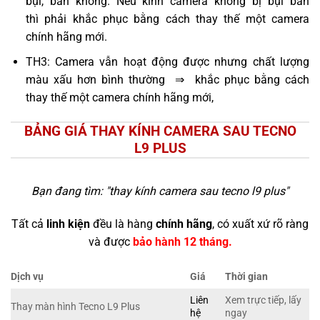
bụi, bẩn không. Nếu kính camera không bị bụi bẩn
thì phải khắc phục bằng cách thay thế một camera
chính hãng mới.
TH3: Camera vẫn hoạt động được nhưng chất lượng
màu xấu hơn bình thường ⇒ khắc phục bằng cách
thay thế một camera chính hãng mới,
BẢNG GIÁ THAY KÍNH CAMERA SAU TECNO
L9 PLUS
Bạn đang tìm: "
thay kính camera sau tecno l9 plus
"
Tất cả
linh kiện
đều là hàng
chính hãng
, có xuất xứ rõ ràng
và được
bảo hành 12 tháng.
Dịch vụ
Giá
Thời gian
Liên
Xem trực tiếp, lấy
Thay màn hình Tecno L9 Plus
hệ
ngay