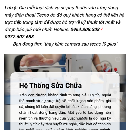
Lưu ý:
Giá mỗi loại dịch vụ sẽ phụ thuộc vào từng dòng
máy điện thoại Tecno do đó quý khách hàng có thể liên hệ
trực tiếp trung tâm để được hỗ trợ về kỹ thuật tốt nhất và
được báo giá mới nhất. Hotline:
0964.308.308
/
0977.602.688
Bạn đang tìm: "
thay kính camera sau tecno l9 plus
"
Hệ Thống Sửa Chữa
Trên con đường khẳng định thương hiệu uy tín, ngoài
thế mạnh và sự vượt trội về chất lượng sản phẩm, giá
cả; chúng tôi luôn đặt quyền lợi của khách hàng, phương
châm hoạt động hàng đầu. Một yếu tố tạo dựng nên
niềm tin và thương hiệu của Suachua60s là đội ngũ kỹ
thuật uy tín đầy tâm huyết với nghề, đặc biệt có trình độ
tay nghề cao, nhiều năm kinh nghiệm trong ngành,