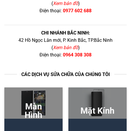
(
Xem bản đồ
)
Điện thoại:
0977 602 688
CHI NHÁNH BẮC NINH:
42 Hồ Ngọc Lân mới, P. Kinh Bắc, TP.Bắc Ninh
(
Xem bản đồ
)
Điện thoại:
0964 308 308
CÁC DỊCH VỤ SỬA CHỮA CỦA CHÚNG TÔI
Màn
Mặt Kính
Hình