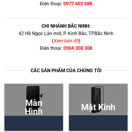
Điện thoại:
0977 602 688
CHI NHÁNH BẮC NINH:
42 Hồ Ngọc Lân mới, P. Kinh Bắc, TP.Bắc Ninh
(
Xem bản đồ
)
Điện thoại:
0964 308 308
CÁC SẢN PHẨM CỦA CHÚNG TÔI
Màn
Mặt Kính
Hình