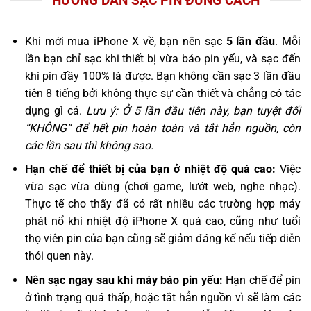
HƯỚNG DẪN SẠC PIN ĐÚNG CÁCH
Khi mới mua iPhone X về, bạn nên sạc
5 lần đầu
. Mỗi
lần bạn chỉ sạc khi thiết bị vừa báo pin yếu, và sạc đến
khi pin đầy 100% là được. Bạn không cần sạc 3 lần đầu
tiên 8 tiếng bởi không thực sự cần thiết và chẳng có tác
dụng gì cả.
Lưu ý: Ở 5 lần đầu tiên này, bạn tuyệt đối
“KHÔNG” để hết pin hoàn toàn và tắt hẳn nguồn, còn
các lần sau thì không sao.
Hạn chế để thiết bị của bạn ở nhiệt độ quá cao:
Việc
vừa sạc vừa dùng (chơi game, lướt web, nghe nhạc).
Thực tế cho thấy đã có rất nhiều các trường hợp máy
phát nổ khi nhiệt độ iPhone X quá cao, cũng như tuổi
thọ viên pin của bạn cũng sẽ giảm đáng kể nếu tiếp diễn
thói quen này.
Nên sạc ngay sau khi máy báo pin yếu:
Hạn chế để pin
ở tình trạng quá thấp, hoặc tắt hẳn nguồn vì sẽ làm các