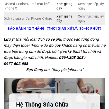
Giải mã / Unlock/ Phá mật khẩu
Xem giá tại
Xem trực tiếp, lấy
iPhone X
đây
ngay
Xem giá tại
Xem trực tiếp, lấy
Dịch vụ sửa chữa iPhone X khác
đây
ngay
BẢO HÀNH 12 THÁNG. (THỜI GIAN XỬ LÝ: 30-40 PHÚT)
Lưu ý:
Giá mỗi loại dịch vụ sẽ phụ thuộc vào từng dòng
máy điện thoại iPhone do đó quý khách hàng có thể liên hệ
trực tiếp trung tâm để được hỗ trợ về kỹ thuật tốt nhất và
được báo giá mới nhất. Hotline:
0964.308.308
/
0977.602.688
Bạn đang tìm: "
thay pin iphone x
"
Hệ Thống Sửa Chữa