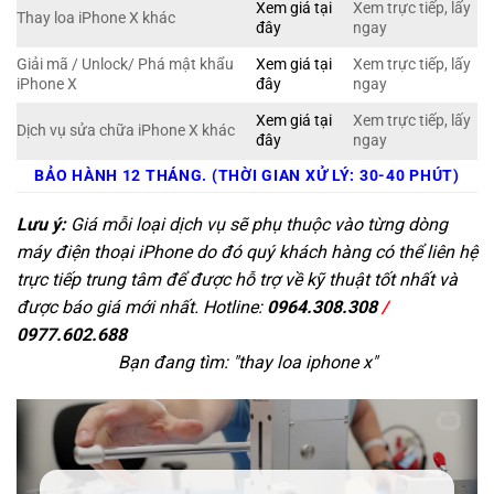
Xem giá tại
Xem trực tiếp, lấy
Thay loa iPhone X khác
đây
ngay
Giải mã / Unlock/ Phá mật khẩu
Xem giá tại
Xem trực tiếp, lấy
iPhone X
đây
ngay
Xem giá tại
Xem trực tiếp, lấy
Dịch vụ sửa chữa iPhone X khác
đây
ngay
BẢO HÀNH 12 THÁNG. (THỜI GIAN XỬ LÝ: 30-40 PHÚT)
Lưu ý:
Giá mỗi loại dịch vụ sẽ phụ thuộc vào từng dòng
máy điện thoại iPhone do đó quý khách hàng có thể liên hệ
trực tiếp trung tâm để được hỗ trợ về kỹ thuật tốt nhất và
được báo giá mới nhất. Hotline:
0964.308.308
/
0977.602.688
Bạn đang tìm: "
thay loa iphone x
"