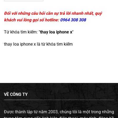
Đối với những câu hỏi cần sự trả lời nhanh nhất, quý
khách vui lòng gọi số hotline:
0964 308 308
Từ khóa tìm kiếm: "
thay loa iphone x
"
thay loa iphone x
là từ khóa tìm kiếm
VỀ CÔNG TY
Được thành lập từ năm 2003, chúng tôi là một trong những