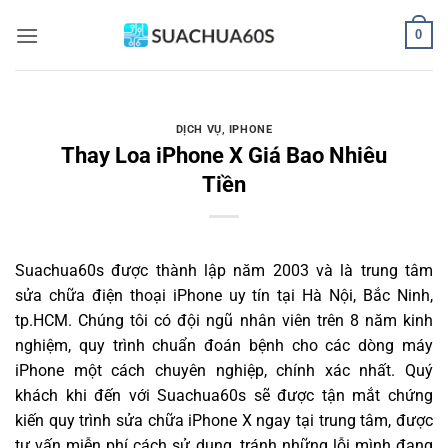
Bỏ
0
qua
nội
dung
DỊCH VỤ
,
IPHONE
Thay Loa iPhone X Giá Bao Nhiêu
Tiền
Suachua60s
được thành lập năm 2003 và là trung tâm
sửa chữa điện thoại iPhone uy tín tại Hà Nội, Bắc Ninh,
tp.HCM. Chúng tôi có đội ngũ nhân viên trên 8 năm kinh
nghiệm, quy trình chuẩn đoán bệnh cho các dòng máy
iPhone một cách chuyên nghiệp, chính xác nhất. Quý
khách khi đến với Suachua60s sẽ được tận mắt chứng
kiến quy trình sửa chữa iPhone X ngay tại trung tâm, được
tư vấn miễn phí cách sử dụng, tránh những lỗi mình đang