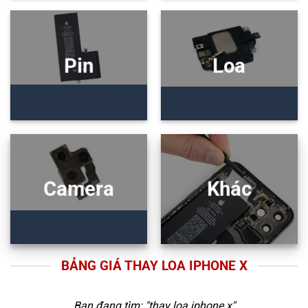
Pin
Loa
Camera
Khác
BẢNG GIÁ THAY LOA IPHONE X
Bạn đang tìm: "
thay loa iphone x
"