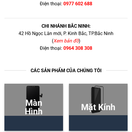
Điện thoại:
0977 602 688
CHI NHÁNH BẮC NINH:
42 Hồ Ngọc Lân mới, P. Kinh Bắc, TP.Bắc Ninh
(
Xem bản đồ
)
Điện thoại:
0964 308 308
CÁC SẢN PHẨM CỦA CHÚNG TÔI
Màn
Mặt Kính
Hình