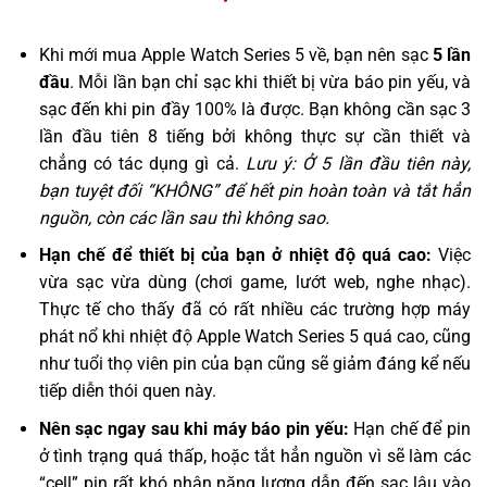
Khi mới mua Apple Watch Series 5 về, bạn nên sạc
5 lần
đầu
. Mỗi lần bạn chỉ sạc khi thiết bị vừa báo pin yếu, và
sạc đến khi pin đầy 100% là được. Bạn không cần sạc 3
lần đầu tiên 8 tiếng bởi không thực sự cần thiết và
chẳng có tác dụng gì cả.
Lưu ý: Ở 5 lần đầu tiên này,
bạn tuyệt đối “KHÔNG” để hết pin hoàn toàn và tắt hẳn
nguồn, còn các lần sau thì không sao.
Hạn chế để thiết bị của bạn ở nhiệt độ quá cao:
Việc
vừa sạc vừa dùng (chơi game, lướt web, nghe nhạc).
Thực tế cho thấy đã có rất nhiều các trường hợp máy
phát nổ khi nhiệt độ Apple Watch Series 5 quá cao, cũng
như tuổi thọ viên pin của bạn cũng sẽ giảm đáng kể nếu
tiếp diễn thói quen này.
Nên sạc ngay sau khi máy báo pin yếu:
Hạn chế để pin
ở tình trạng quá thấp, hoặc tắt hẳn nguồn vì sẽ làm các
“cell” pin rất khó nhận năng lượng dẫn đến sạc lâu vào