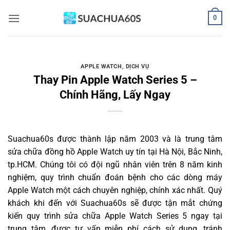
Bỏ
0
qua
nội
dung
APPLE WATCH
,
DỊCH VỤ
Thay Pin Apple Watch Series 5 –
Chính Hãng, Lấy Ngay
Suachua60s
được thành lập năm 2003 và là trung tâm
sửa chữa đồng hồ Apple Watch uy tín tại Hà Nội, Bắc Ninh,
tp.HCM. Chúng tôi có đội ngũ nhân viên trên 8 năm kinh
nghiệm, quy trình chuẩn đoán bệnh cho các dòng máy
Apple Watch một cách chuyên nghiệp, chính xác nhất. Quý
khách khi đến với Suachua60s sẽ được tận mắt chứng
kiến quy trình sửa chữa Apple Watch Series 5 ngay tại
trung tâm, được tư vấn miễn phí cách sử dụng, tránh