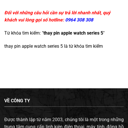
Đối với những câu hỏi cần sự trả lời nhanh nhất, quý
khách vui lòng gọi số hotline:
0964 308 308
Từ khóa tìm kiếm: "
thay pin apple watch series 5
"
thay pin apple watch series 5
là từ khóa tìm kiếm
VỀ CÔNG TY
Được thành lập từ năm 2003, chúng tôi là một trong những
trung tâm cung cấp linh kiện điện thoại, máy tính, đông hồ