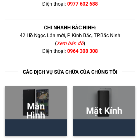
Điện thoại:
0977 602 688
CHI NHÁNH BẮC NINH:
42 Hồ Ngọc Lân mới, P. Kinh Bắc, TP.Bắc Ninh
(
Xem bản đồ
)
Điện thoại:
0964 308 308
CÁC DỊCH VỤ SỬA CHỮA CỦA CHÚNG TÔI
Màn
Mặt Kính
Hình