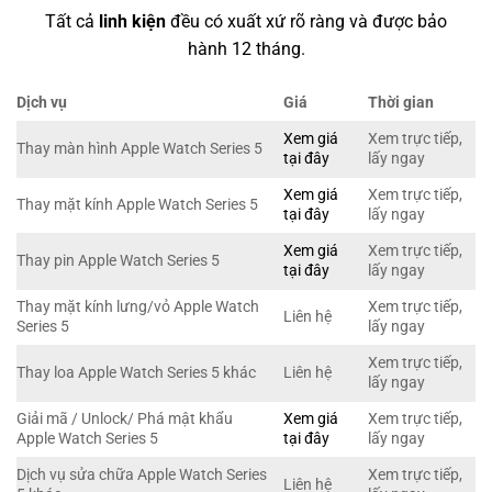
Tất cả
linh kiện
đều có xuất xứ rõ ràng và được bảo
hành 12 tháng.
Dịch vụ
Giá
Thời gian
Xem giá
Xem trực tiếp,
Thay màn hình Apple Watch Series 5
tại đây
lấy ngay
Xem giá
Xem trực tiếp,
Thay mặt kính Apple Watch Series 5
tại đây
lấy ngay
Xem giá
Xem trực tiếp,
Thay pin Apple Watch Series 5
tại đây
lấy ngay
Thay mặt kính lưng/vỏ Apple Watch
Xem trực tiếp,
Liên hệ
Series 5
lấy ngay
Xem trực tiếp,
Thay loa Apple Watch Series 5 khác
Liên hệ
lấy ngay
Giải mã / Unlock/ Phá mật khẩu
Xem giá
Xem trực tiếp,
Apple Watch Series 5
tại đây
lấy ngay
Dịch vụ sửa chữa Apple Watch Series
Xem trực tiếp,
Liên hệ