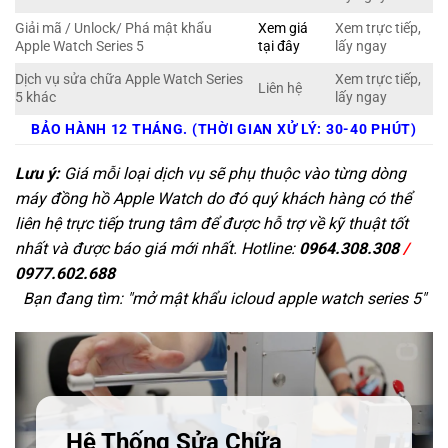
Giải mã / Unlock/ Phá mật khẩu
Xem giá
Xem trực tiếp,
Apple Watch Series 5
tại đây
lấy ngay
Dịch vụ sửa chữa Apple Watch Series
Xem trực tiếp,
Liên hệ
5 khác
lấy ngay
BẢO HÀNH 12 THÁNG. (THỜI GIAN XỬ LÝ: 30-40 PHÚT)
Lưu ý:
Giá mỗi loại dịch vụ sẽ phụ thuộc vào từng dòng
máy đồng hồ Apple Watch do đó quý khách hàng có thể
liên hệ trực tiếp trung tâm để được hỗ trợ về kỹ thuật tốt
nhất và được báo giá mới nhất. Hotline:
0964.308.308
/
0977.602.688
Bạn đang tìm: "
mở mật khẩu icloud apple watch series 5
"
Hệ Thống Sửa Chữa