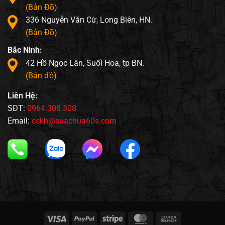
(Bản Đồ)
336 Nguyễn Văn Cừ, Long Biên, HN.
(Bản Đồ)
Bắc Ninh:
42 Hồ Ngọc Lân, Suối Hoa, tp BN.
(Bản đồ)
Liên Hệ:
SĐT:
0964.308.308
Email:
cskh@suachua60s.com
Visa
PayPal
Stripe
MasterCard
Cash