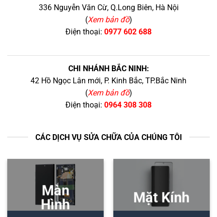
336 Nguyễn Văn Cừ, Q.Long Biên, Hà Nội
(
Xem bản đồ
)
Điện thoại:
0977 602 688
CHI NHÁNH BẮC NINH:
42 Hồ Ngọc Lân mới, P. Kinh Bắc, TP.Bắc Ninh
(
Xem bản đồ
)
Điện thoại:
0964 308 308
CÁC DỊCH VỤ SỬA CHỮA CỦA CHÚNG TÔI
Màn
Mặt Kính
Hình