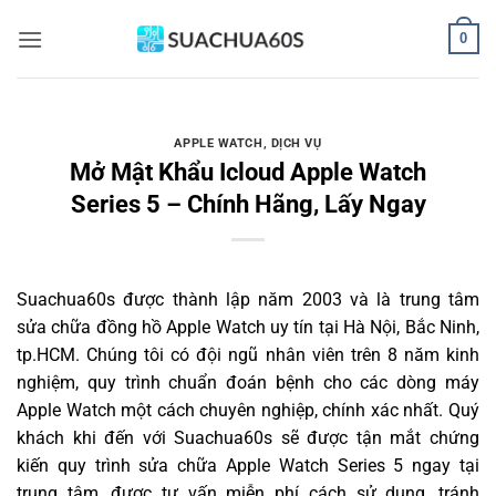
Bỏ
0
qua
nội
dung
APPLE WATCH
,
DỊCH VỤ
Mở Mật Khẩu Icloud Apple Watch
Series 5 – Chính Hãng, Lấy Ngay
Suachua60s
được thành lập năm 2003 và là trung tâm
sửa chữa đồng hồ Apple Watch uy tín tại Hà Nội, Bắc Ninh,
tp.HCM. Chúng tôi có đội ngũ nhân viên trên 8 năm kinh
nghiệm, quy trình chuẩn đoán bệnh cho các dòng máy
Apple Watch một cách chuyên nghiệp, chính xác nhất. Quý
khách khi đến với Suachua60s sẽ được tận mắt chứng
kiến quy trình sửa chữa Apple Watch Series 5 ngay tại
trung tâm, được tư vấn miễn phí cách sử dụng, tránh