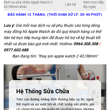
Dịch vụ sửa chữa Apple Watch 2
Xem trực tiếp,
Liên hệ
42/38mm khác
lấy ngay
BẢO HÀNH 12 THÁNG. (THỜI GIAN XỬ LÝ: 30-40 PHÚT)
Lưu ý:
Giá mỗi loại dịch vụ sẽ phụ thuộc vào từng dòng
máy đồng hồ Apple Watch do đó quý khách hàng có thể
liên hệ trực tiếp trung tâm để được hỗ trợ về kỹ thuật tốt
nhất và được báo giá mới nhất. Hotline:
0964.308.308
/
0977.602.688
Bạn đang tìm: "
thay pin apple watch 2 42/38mm
"
Hệ Thống Sửa Chữa
Trên con đường khẳng định thương hiệu uy tín, ngoài
thế mạnh và sự vượt trội về chất lượng sản phẩm, giá
cả; chúng tôi luôn đặt quyền lợi của khách hàng, phương