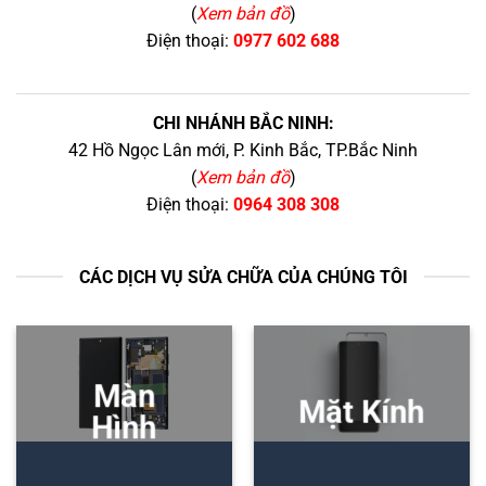
(
Xem bản đồ
)
Điện thoại:
0977 602 688
CHI NHÁNH BẮC NINH:
42 Hồ Ngọc Lân mới, P. Kinh Bắc, TP.Bắc Ninh
(
Xem bản đồ
)
Điện thoại:
0964 308 308
CÁC DỊCH VỤ SỬA CHỮA CỦA CHÚNG TÔI
Màn
Mặt Kính
Hình