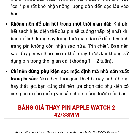
“cell” pin rất khó nhận năng lượng dẫn đến sạc lâu vào
hơn.
Không nên để pin hết trong một thời gian dài:
Khi pin
hết sạch hiệu điện thế của pin sẽ xuống thấp, tệ nhất khi
bạn để tình trạng này trong thời gian dài sẽ dẫn đến tình
trạng pin không còn nhận sạc nữa, “Pin chết”. Bạn nên
sạc đầy pin và tháo pin ra khỏi máy trước khi không sử
dụng pin trong thời gian dài (khoảng 1 – 2 tuần).
Chỉ nên dùng phụ kiện sạc mặc định mà nhà sản xuất
trang bị sẵn:
Nếu theo thời gian thiết bị này hị hư hỏng
hay thất lạc, bạn cũng chỉ nên lựa chọn các phụ kiện có
cùng hoặc gần giống với sản phẩm dùng trước của bạn.
BẢNG GIÁ THAY PIN APPLE WATCH 2
42/38MM
Bạn đang tìm: "
thay pin apple watch 2 42/38mm
"