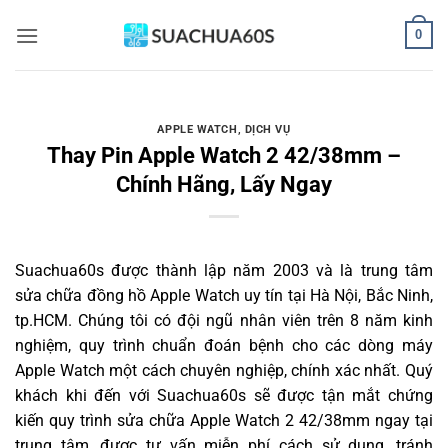
Bỏ
0
qua
nội
dung
APPLE WATCH
,
DỊCH VỤ
Thay Pin Apple Watch 2 42/38mm –
Chính Hãng, Lấy Ngay
Suachua60s
được thành lập năm 2003 và là trung tâm
sửa chữa đồng hồ Apple Watch uy tín tại Hà Nội, Bắc Ninh,
tp.HCM. Chúng tôi có đội ngũ nhân viên trên 8 năm kinh
nghiệm, quy trình chuẩn đoán bệnh cho các dòng máy
Apple Watch một cách chuyên nghiệp, chính xác nhất. Quý
khách khi đến với Suachua60s sẽ được tận mắt chứng
kiến quy trình sửa chữa Apple Watch 2 42/38mm ngay tại
trung tâm, được tư vấn miễn phí cách sử dụng, tránh