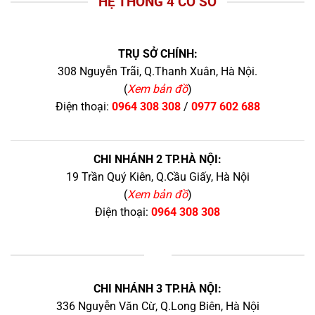
HỆ THỐNG 4 CƠ SỞ
TRỤ SỞ CHÍNH:
308 Nguyễn Trãi, Q.Thanh Xuân, Hà Nội.
(
Xem bản đồ
)
Điện thoại:
0964 308 308
/
0977 602 688
CHI NHÁNH 2 TP.HÀ NỘI:
19 Trần Quý Kiên, Q.Cầu Giấy, Hà Nội
(
Xem bản đồ
)
Điện thoại:
0964 308 308
+
CHI NHÁNH 3 TP.HÀ NỘI:
336 Nguyễn Văn Cừ, Q.Long Biên, Hà Nội