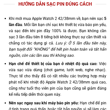
HƯỚNG DẪN SẠC PIN ĐÚNG CÁCH
Khi mới mua Apple Watch 2 42/38mm về, bạn nên sạc
5
lần đầu
. Mỗi lần bạn chỉ sạc khi thiết bị vừa báo pin yếu,
và sạc đến khi pin đầy 100% là được. Bạn không cần
sạc 3 lần đầu tiên 8 tiếng bởi không thực sự cần thiết và
chẳng có tác dụng gì cả.
Lưu ý: Ở 5 lần đầu tiên này,
bạn tuyệt đối “KHÔNG” để hết pin hoàn toàn và tắt hẳn
nguồn, còn các lần sau thì không sao.
Hạn chế để thiết bị của bạn ở nhiệt độ quá cao:
Việc
vừa sạc vừa dùng (chơi game, lướt web, nghe nhạc).
Thực tế cho thấy đã có rất nhiều các trường hợp máy
phát nổ khi nhiệt độ Apple Watch 2 42/38mm quá cao,
cũng như tuổi thọ viên pin của bạn cũng sẽ giảm đáng
kể nếu tiếp diễn thói quen này.
Nên sạc ngay sau khi máy báo pin yếu:
Hạn chế để pin
ở tình trạng quá thấp, hoặc tắt hẳn nguồn vì sẽ làm các