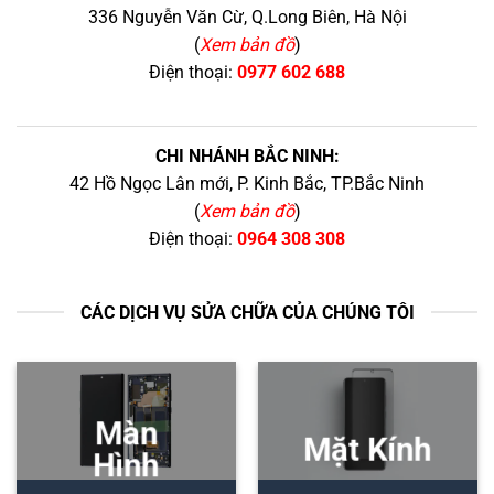
336 Nguyễn Văn Cừ, Q.Long Biên, Hà Nội
(
Xem bản đồ
)
Điện thoại:
0977 602 688
CHI NHÁNH BẮC NINH:
42 Hồ Ngọc Lân mới, P. Kinh Bắc, TP.Bắc Ninh
(
Xem bản đồ
)
Điện thoại:
0964 308 308
CÁC DỊCH VỤ SỬA CHỮA CỦA CHÚNG TÔI
Màn
Mặt Kính
Hình