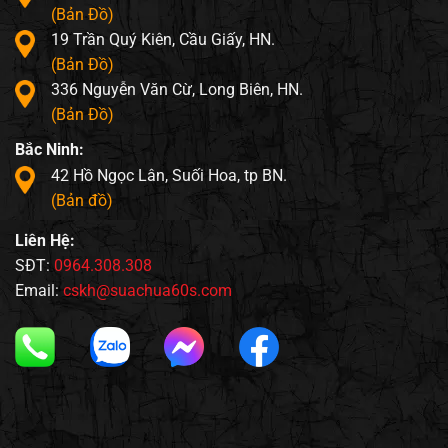
(Bản Đồ)
19 Trần Quý Kiên, Cầu Giấy, HN.
(Bản Đồ)
336 Nguyễn Văn Cừ, Long Biên, HN.
(Bản Đồ)
Bắc Ninh:
42 Hồ Ngọc Lân, Suối Hoa, tp BN.
(Bản đồ)
Liên Hệ:
SĐT:
0964.308.308
Email:
cskh@suachua60s.com