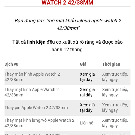
WATCH 2 42/38MM
Bạn đang tìm: "
mở mật khẩu icloud apple watch 2
42/38mm
"
Tất cả
linh kiện
đều có xuất xứ rõ ràng và được bảo
hành 12 tháng.
Dịch vụ
Giá
Thời gian
Thay màn hình Apple Watch 2
Xem giá
Xem trực tiếp,
42/38mm
tại đây
lấy ngay
Thay mặt kính Apple Watch 2
Xem giá
Xem trực tiếp,
42/38mm
tại đây
lấy ngay
Xem giá
Xem trực tiếp,
Thay pin Apple Watch 2 42/38mm
tại đây
lấy ngay
Thay mặt kính lưng/vỏ Apple Watch 2
Xem trực tiếp,
Liên hệ
42/38mm
lấy ngay