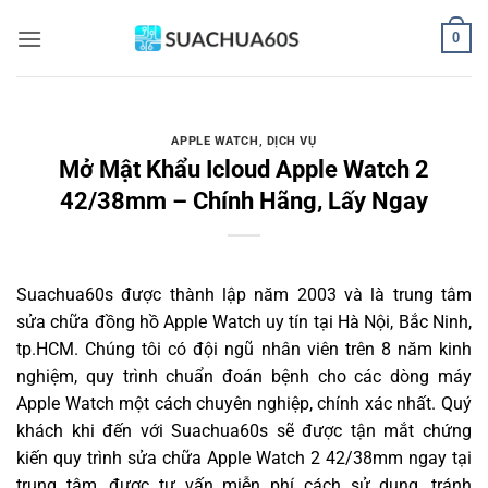
Bỏ
0
qua
nội
dung
APPLE WATCH
,
DỊCH VỤ
Mở Mật Khẩu Icloud Apple Watch 2
42/38mm – Chính Hãng, Lấy Ngay
Suachua60s
được thành lập năm 2003 và là trung tâm
sửa chữa đồng hồ Apple Watch uy tín tại Hà Nội, Bắc Ninh,
tp.HCM. Chúng tôi có đội ngũ nhân viên trên 8 năm kinh
nghiệm, quy trình chuẩn đoán bệnh cho các dòng máy
Apple Watch một cách chuyên nghiệp, chính xác nhất. Quý
khách khi đến với Suachua60s sẽ được tận mắt chứng
kiến quy trình sửa chữa Apple Watch 2 42/38mm ngay tại
trung tâm, được tư vấn miễn phí cách sử dụng, tránh