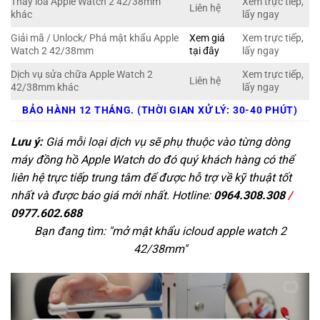
Thay loa Apple Watch 2 42/38mm
Xem trực tiếp,
Liên hệ
khác
lấy ngay
Giải mã / Unlock/ Phá mật khẩu Apple
Xem giá
Xem trực tiếp,
Watch 2 42/38mm
tại đây
lấy ngay
Dịch vụ sửa chữa Apple Watch 2
Xem trực tiếp,
Liên hệ
42/38mm khác
lấy ngay
BẢO HÀNH 12 THÁNG. (THỜI GIAN XỬ LÝ: 30-40 PHÚT)
Lưu ý:
Giá mỗi loại dịch vụ sẽ phụ thuộc vào từng dòng
máy đồng hồ Apple Watch do đó quý khách hàng có thể
liên hệ trực tiếp trung tâm để được hỗ trợ về kỹ thuật tốt
nhất và được báo giá mới nhất. Hotline:
0964.308.308
/
0977.602.688
Bạn đang tìm: "
mở mật khẩu icloud apple watch 2
42/38mm
"