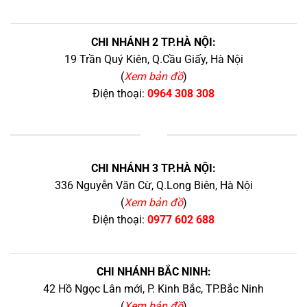
CHI NHÁNH 2 TP.HÀ NỘI:
19 Trần Quý Kiên, Q.Cầu Giấy, Hà Nội
(
Xem bản đồ
)
Điện thoại:
0964 308 308
+
CHI NHÁNH 3 TP.HÀ NỘI:
336 Nguyễn Văn Cừ, Q.Long Biên, Hà Nội
(
Xem bản đồ
)
Điện thoại:
0977 602 688
CHI NHÁNH BẮC NINH:
42 Hồ Ngọc Lân mới, P. Kinh Bắc, TP.Bắc Ninh
(
Xem bản đồ
)