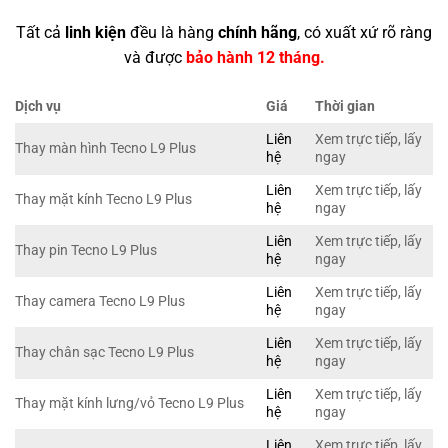
Tất cả
linh kiện
đều là hàng
chính hãng
, có xuất xứ rõ ràng
và được
bảo hành 12 tháng.
Dịch vụ
Giá
Thời gian
Liên
Xem trực tiếp, lấy
Thay màn hình Tecno L9 Plus
hệ
ngay
Liên
Xem trực tiếp, lấy
Thay mặt kính Tecno L9 Plus
hệ
ngay
Liên
Xem trực tiếp, lấy
Thay pin Tecno L9 Plus
hệ
ngay
Liên
Xem trực tiếp, lấy
Thay camera Tecno L9 Plus
hệ
ngay
Liên
Xem trực tiếp, lấy
Thay chân sạc Tecno L9 Plus
hệ
ngay
Liên
Xem trực tiếp, lấy
Thay mặt kính lưng/vỏ Tecno L9 Plus
hệ
ngay
Liên
Xem trực tiếp, lấy