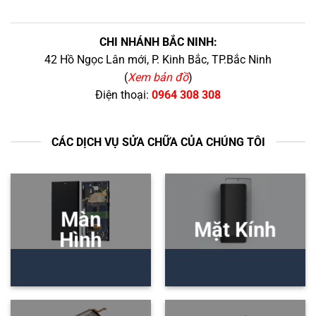
CHI NHÁNH BẮC NINH:
42 Hồ Ngọc Lân mới, P. Kinh Bắc, TP.Bắc Ninh
(
Xem bản đồ
)
Điện thoại:
0964 308 308
CÁC DỊCH VỤ SỬA CHỮA CỦA CHÚNG TÔI
Màn
Mặt Kính
Hình