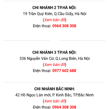
CHI NHÁNH 2 TP.HÀ NỘI:
19 Trần Quý Kiên, Q.Cầu Giấy, Hà Nội
(
Xem bản đồ
)
Điện thoại:
0964 308 308
+
CHI NHÁNH 3 TP.HÀ NỘI:
336 Nguyễn Văn Cừ, Q.Long Biên, Hà Nội
(
Xem bản đồ
)
Điện thoại:
0977 602 688
CHI NHÁNH BẮC NINH:
42 Hồ Ngọc Lân mới, P. Kinh Bắc, TP.Bắc Ninh
(
Xem bản đồ
)
Điện thoại:
0964 308 308