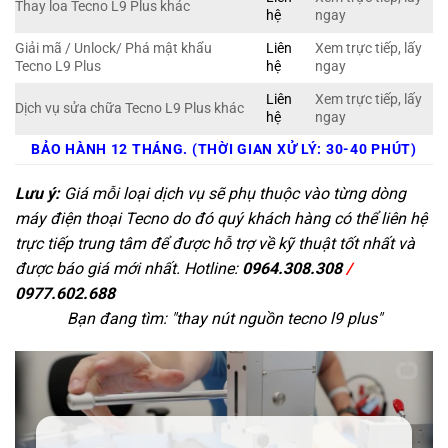
Thay loa Tecno L9 Plus khác
hệ
ngay
Giải mã / Unlock/ Phá mật khẩu
Liên
Xem trực tiếp, lấy
Tecno L9 Plus
hệ
ngay
Liên
Xem trực tiếp, lấy
Dịch vụ sửa chữa Tecno L9 Plus khác
hệ
ngay
BẢO HÀNH 12 THÁNG. (THỜI GIAN XỬ LÝ: 30-40 PHÚT)
Lưu ý:
Giá mỗi loại dịch vụ sẽ phụ thuộc vào từng dòng
máy điện thoại Tecno do đó quý khách hàng có thể liên hệ
trực tiếp trung tâm để được hỗ trợ về kỹ thuật tốt nhất và
được báo giá mới nhất. Hotline:
0964.308.308
/
0977.602.688
Bạn đang tìm: "
thay nút nguồn tecno l9 plus
"