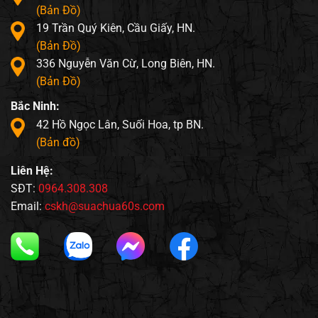
(Bản Đồ)
19 Trần Quý Kiên, Cầu Giấy, HN.
(Bản Đồ)
336 Nguyễn Văn Cừ, Long Biên, HN.
(Bản Đồ)
Bắc Ninh:
42 Hồ Ngọc Lân, Suối Hoa, tp BN.
(Bản đồ)
Liên Hệ:
SĐT:
0964.308.308
Email:
cskh@suachua60s.com