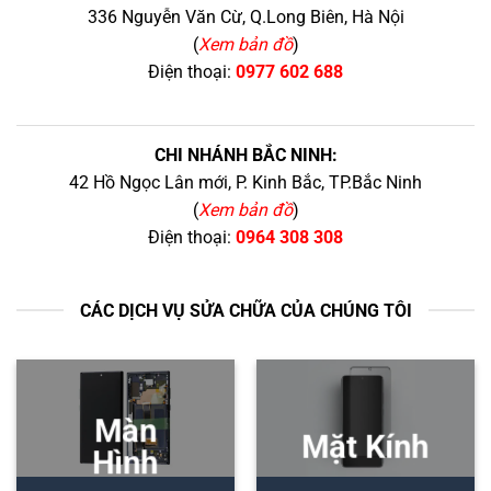
336 Nguyễn Văn Cừ, Q.Long Biên, Hà Nội
(
Xem bản đồ
)
Điện thoại:
0977 602 688
CHI NHÁNH BẮC NINH:
42 Hồ Ngọc Lân mới, P. Kinh Bắc, TP.Bắc Ninh
(
Xem bản đồ
)
Điện thoại:
0964 308 308
CÁC DỊCH VỤ SỬA CHỮA CỦA CHÚNG TÔI
Màn
Mặt Kính
Hình