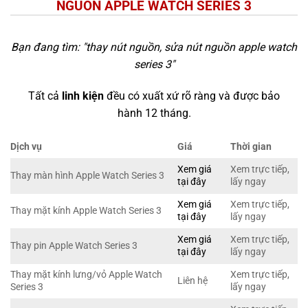
NGUỒN APPLE WATCH SERIES 3
Bạn đang tìm: "
thay nút nguồn, sửa nút nguồn apple watch
series 3
"
Tất cả
linh kiện
đều có xuất xứ rõ ràng và được bảo
hành 12 tháng.
Dịch vụ
Giá
Thời gian
Xem giá
Xem trực tiếp,
Thay màn hình Apple Watch Series 3
tại đây
lấy ngay
Xem giá
Xem trực tiếp,
Thay mặt kính Apple Watch Series 3
tại đây
lấy ngay
Xem giá
Xem trực tiếp,
Thay pin Apple Watch Series 3
tại đây
lấy ngay
Thay mặt kính lưng/vỏ Apple Watch
Xem trực tiếp,
Liên hệ
Series 3
lấy ngay