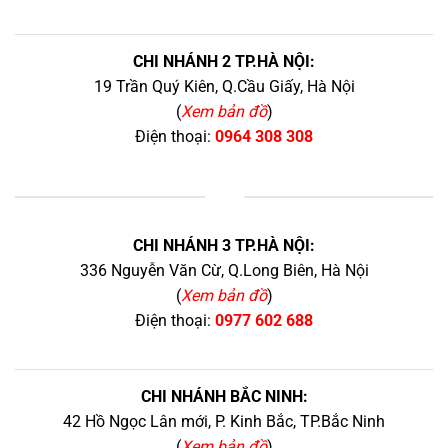
CHI NHÁNH 2 TP.HÀ NỘI:
19 Trần Quý Kiên, Q.Cầu Giấy, Hà Nội
(
Xem bản đồ
)
Điện thoại:
0964 308 308
+
CHI NHÁNH 3 TP.HÀ NỘI:
336 Nguyễn Văn Cừ, Q.Long Biên, Hà Nội
(
Xem bản đồ
)
Điện thoại:
0977 602 688
CHI NHÁNH BẮC NINH:
42 Hồ Ngọc Lân mới, P. Kinh Bắc, TP.Bắc Ninh
(
Xem bản đồ
)