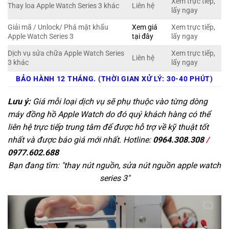
Xem trực tiếp,
Thay loa Apple Watch Series 3 khác
Liên hệ
lấy ngay
Giải mã / Unlock/ Phá mật khẩu
Xem giá
Xem trực tiếp,
Apple Watch Series 3
tại đây
lấy ngay
Dịch vụ sửa chữa Apple Watch Series
Xem trực tiếp,
Liên hệ
3 khác
lấy ngay
BẢO HÀNH 12 THÁNG. (THỜI GIAN XỬ LÝ: 30-40 PHÚT)
Lưu ý:
Giá mỗi loại dịch vụ sẽ phụ thuộc vào từng dòng
máy đồng hồ Apple Watch do đó quý khách hàng có thể
liên hệ trực tiếp trung tâm để được hỗ trợ về kỹ thuật tốt
nhất và được báo giá mới nhất. Hotline:
0964.308.308
/
0977.602.688
Bạn đang tìm: "
thay nút nguồn, sửa nút nguồn apple watch
series 3
"