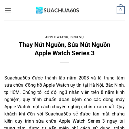
Bỏ
0
qua
nội
dung
APPLE WATCH
,
DỊCH VỤ
Thay Nút Nguồn, Sửa Nút Nguồn
Apple Watch Series 3
Suachua60s
được thành lập năm 2003 và là trung tâm
sửa chữa đồng hồ Apple Watch uy tín tại Hà Nội, Bắc Ninh,
tp.HCM. Chúng tôi có đội ngũ nhân viên trên 8 năm kinh
nghiệm, quy trình chuẩn đoán bệnh cho các dòng máy
Apple Watch một cách chuyên nghiệp, chính xác nhất. Quý
khách khi đến với Suachua60s sẽ được tận mắt chứng
kiến quy trình sửa chữa Apple Watch Series 3 ngay tại
trung tâm, được tư vấn miễn phí cách sử dụng, tránh