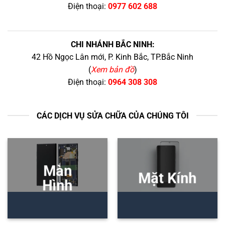
Điện thoại:
0977 602 688
CHI NHÁNH BẮC NINH:
42 Hồ Ngọc Lân mới, P. Kinh Bắc, TP.Bắc Ninh
(
Xem bản đồ
)
Điện thoại:
0964 308 308
CÁC DỊCH VỤ SỬA CHỮA CỦA CHÚNG TÔI
Màn
Mặt Kính
Hình