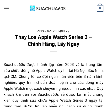
Bỏ
0
qua
nội
dung
APPLE WATCH
,
DỊCH VỤ
Thay Loa Apple Watch Series 3 –
Chính Hãng, Lấy Ngay
Suachua60s
được thành lập năm 2003 và là trung tâm
sửa chữa đồng hồ Apple Watch uy tín tại Hà Nội, Bắc Ninh,
tp.HCM. Chúng tôi có đội ngũ nhân viên trên 8 năm kinh
nghiệm, quy trình chuẩn đoán bệnh cho các dòng máy
Apple Watch một cách chuyên nghiệp, chính xác nhất. Quý
khách khi đến với Suachua60s sẽ được tận mắt chứng
kiến quy trình sửa chữa Apple Watch Series 3 ngay tại
trung tâm, được tư vấn miễn phí cách sử dụng, tránh