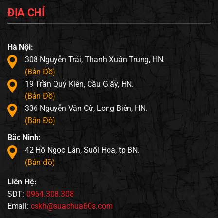
ĐỊA CHỈ
Hà Nội:
308 Nguyễn Trãi, Thanh Xuân Trung, HN.
(Bản Đồ)
19 Trần Quý Kiên, Cầu Giấy, HN.
(Bản Đồ)
336 Nguyễn Văn Cừ, Long Biên, HN.
(Bản Đồ)
Bắc Ninh:
42 Hồ Ngọc Lân, Suối Hoa, tp BN.
(Bản đồ)
Liên Hệ:
SĐT:
0964.308.308
Email:
cskh@suachua60s.com