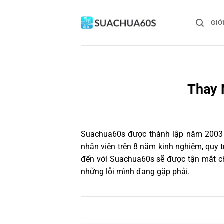
Bỏ
qua
GIỚ
nội
dung
Thay 
Suachua60s
được thành lập năm 2003 và
nhân viên trên 8 năm kinh nghiệm, quy 
đến với Suachua60s sẽ được tận mắt ch
những lỗi mình đang gặp phải.