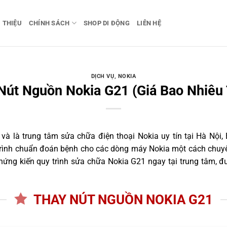
I THIỆU
CHÍNH SÁCH
SHOP DI ĐỘNG
LIÊN HỆ
DỊCH VỤ
,
NOKIA
Nút Nguồn Nokia G21 (Giá Bao Nhiêu 
 là trung tâm sửa chữa điện thoại Nokia uy tín tại Hà Nội, 
trình chuẩn đoán bệnh cho các dòng máy Nokia một cách chuyê
ứng kiến quy trình sửa chữa Nokia G21 ngay tại trung tâm, đư
THAY NÚT NGUỒN NOKIA G21