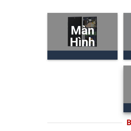
Màn
Hình
B