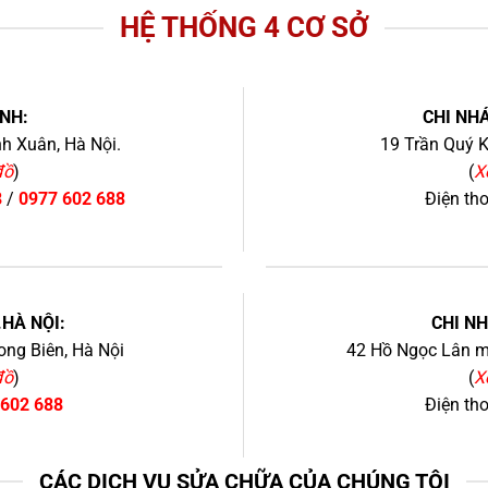
HỆ THỐNG 4 CƠ SỞ
NH:
CHI NHÁ
h Xuân, Hà Nội.
19 Trần Quý K
đồ
)
(
X
8
/
0977 602 688
Điện th
+
.HÀ NỘI:
CHI N
ng Biên, Hà Nội
42 Hồ Ngọc Lân mớ
đồ
)
(
X
 602 688
Điện th
CÁC DỊCH VỤ SỬA CHỮA CỦA CHÚNG TÔI