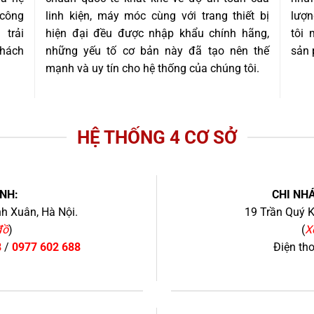
 công
linh kiện, máy móc cùng với trang thiết bị
lượn
trải
hiện đại đều được nhập khẩu chính hãng,
tôi
khách
những yếu tố cơ bản này đã tạo nên thế
sản 
mạnh và uy tín cho hệ thống của chúng tôi.
HỆ THỐNG 4 CƠ SỞ
NH:
CHI NHÁ
h Xuân, Hà Nội.
19 Trần Quý K
đồ
)
(
X
8
/
0977 602 688
Điện th
+