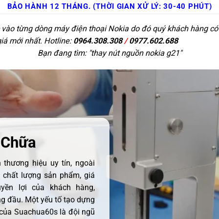
BẢO HÀNH 12 THÁNG. (THỜI GIAN XỬ LÝ: 30-40 PHÚT)
c vào từng dòng máy điện thoại Nokia do đó quý khách hàng có t
giá mới nhất. Hotline:
0964.308.308
/
0977.602.688
Bạn đang tìm: "
thay nút nguồn nokia g21
"
 Chữa
thương hiệu uy tín, ngoài
ề chất lượng sản phẩm, giá
uyền lợi của khách hàng,
 đầu. Một yếu tố tạo dựng
 của Suachua60s là đội ngũ