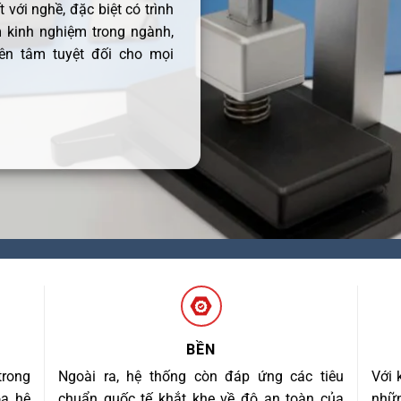
 với nghề, đặc biệt có trình
 kinh nghiệm trong ngành,
ên tâm tuyệt đối cho mọi
BỀN
trong
Ngoài ra, hệ thống còn đáp ứng các tiêu
Với 
óa hệ
chuẩn quốc tế khắt khe về độ an toàn của
nhữn