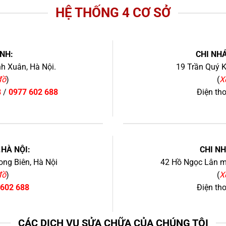
HỆ THỐNG 4 CƠ SỞ
NH:
CHI NHÁ
h Xuân, Hà Nội.
19 Trần Quý K
đồ
)
(
X
8
/
0977 602 688
Điện th
+
.HÀ NỘI:
CHI N
ng Biên, Hà Nội
42 Hồ Ngọc Lân mớ
đồ
)
(
X
 602 688
Điện th
CÁC DỊCH VỤ SỬA CHỮA CỦA CHÚNG TÔI