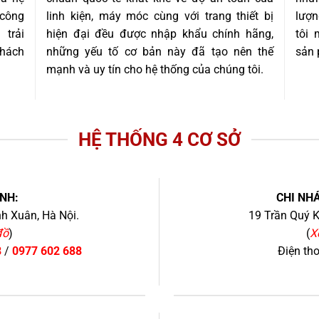
 công
linh kiện, máy móc cùng với trang thiết bị
lượn
trải
hiện đại đều được nhập khẩu chính hãng,
tôi
khách
những yếu tố cơ bản này đã tạo nên thế
sản 
mạnh và uy tín cho hệ thống của chúng tôi.
HỆ THỐNG 4 CƠ SỞ
NH:
CHI NHÁ
h Xuân, Hà Nội.
19 Trần Quý K
đồ
)
(
X
8
/
0977 602 688
Điện th
+