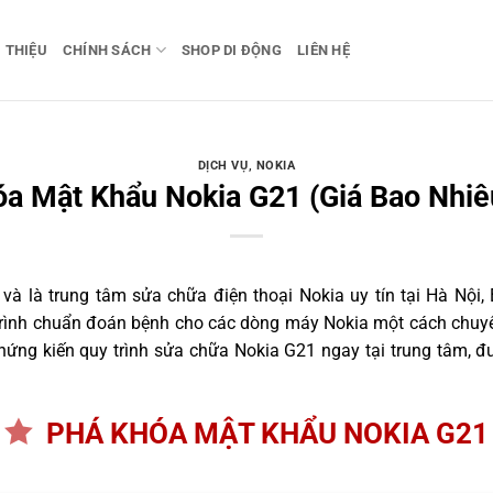
I THIỆU
CHÍNH SÁCH
SHOP DI ĐỘNG
LIÊN HỆ
DỊCH VỤ
,
NOKIA
a Mật Khẩu Nokia G21 (Giá Bao Nhiê
 là trung tâm sửa chữa điện thoại Nokia uy tín tại Hà Nội, 
trình chuẩn đoán bệnh cho các dòng máy Nokia một cách chuyê
ứng kiến quy trình sửa chữa Nokia G21 ngay tại trung tâm, đư
PHÁ KHÓA MẬT KHẨU NOKIA G21