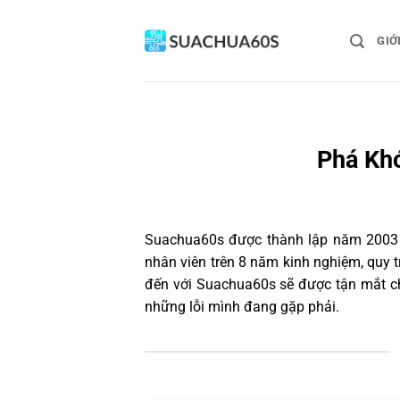
Bỏ
qua
GIỚ
nội
dung
Phá Khó
Suachua60s
được thành lập năm 2003 và
nhân viên trên 8 năm kinh nghiệm, quy 
đến với Suachua60s sẽ được tận mắt ch
những lỗi mình đang gặp phải.