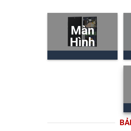
Màn
Hình
BẢ