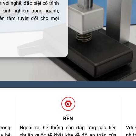
 với nghề, đặc biệt có trình
 kinh nghiệm trong ngành,
ên tâm tuyệt đối cho mọi
BỀN
trong
Ngoài ra, hệ thống còn đáp ứng các tiêu
Với 
óa hệ
chuẩn quốc tế khắt khe về độ an toàn của
nhữn