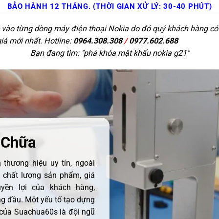
BẢO HÀNH 12 THÁNG. (THỜI GIAN XỬ LÝ: 30-40 PHÚT)
c vào từng dòng máy điện thoại Nokia do đó quý khách hàng có t
giá mới nhất. Hotline:
0964.308.308
/
0977.602.688
Bạn đang tìm: "
phá khóa mật khẩu nokia g21
"
 Chữa
thương hiệu uy tín, ngoài
ề chất lượng sản phẩm, giá
uyền lợi của khách hàng,
 đầu. Một yếu tố tạo dựng
 của Suachua60s là đội ngũ